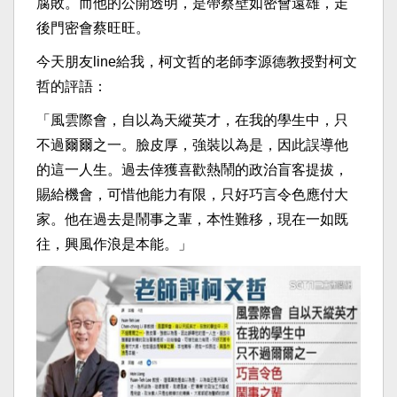
腐敗。而他的公開透明，是帶蔡壁如密會遠雄，走
後門密會蔡旺旺。
今天朋友line給我，柯文哲的老師李源德教授對柯文
哲的評語：
「風雲際會，自以為天縱英才，在我的學生中，只
不過爾爾之一。臉皮厚，強裝以為是，因此誤導他
的這一人生。過去倖獲喜歡熱鬧的政治盲客提拔，
賜給機會，可惜他能力有限，只好巧言令色應付大
家。他在過去是鬧事之輩，本性難移，現在一如既
往，興風作浪是本能。」