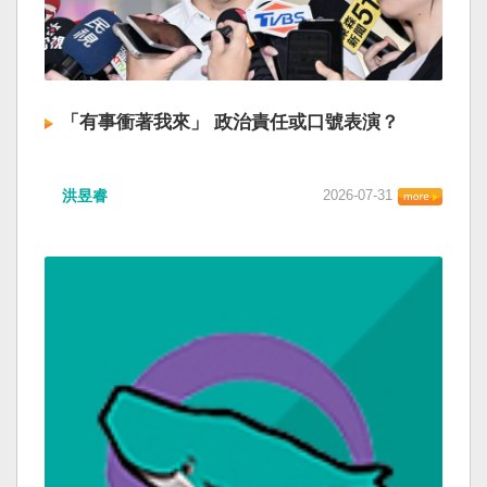
「有事衝著我來」 政治責任或口號表演？
洪昱睿
2026-07-31