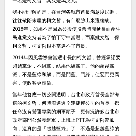
一名是柯文哲，其次是馬英九。
我不能理解的是，在台灣各縣市首長滿意度民調，
往往敬陪末座的柯文哲，有什麼臉出來選總統。
2018年，如果不是因為公投使投票時間延長而產生
民進黨支持者為了怕丁守中當選，而棄姚文智，保
柯文哲，柯文哲根本當選不了市長。
2014年因風雲際會當選市長的柯文哲，曾經承諾要
超越黨派，不組黨，結果他組黨了。他的超越黨
派，不是藍綠和解，而是鬥藍、鬥綠，使惡鬥更厲
害，使政客更虛偽。
當年他答應一切公開透明，台北市政府首長全部海
選的柯文哲，何時海選過？連捷運公司的首長，都
任命沒有營運專業的網軍頭子，更何況許多台北市
政府部門公然養網軍，上班上PTT為柯文哲帶風
向，這真的是「超越藍綠」了，不過是超越藍綠的