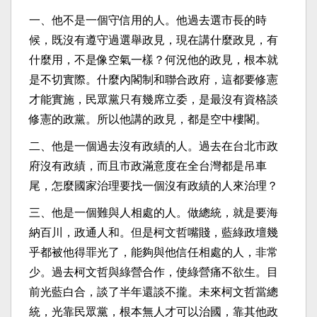
一、他不是一個守信用的人。他過去選市長的時
候，既沒有遵守過選舉政見，現在講什麼政見，有
什麼用，不是像空氣一樣？何況他的政見，根本就
是不切實際。什麼內閣制和聯合政府，這都要修憲
才能實施，民眾黨只有幾席立委，是最沒有資格談
修憲的政黨。所以他講的政見，都是空中樓閣。
二、他是一個過去沒有政績的人。過去在台北市政
府沒有政績，而且市政滿意度在全台灣都是吊車
尾，怎麼國家治理要找一個沒有政績的人來治理？
三、他是一個難與人相處的人。做總統，就是要海
納百川，政通人和。但是柯文哲嘴賤，藍綠政壇幾
乎都被他得罪光了，能夠與他信任相處的人，非常
少。過去柯文哲與綠營合作，使綠營痛不欲生。目
前光藍白合，談了半年還談不攏。未來柯文哲當總
統，光靠民眾黨，根本無人才可以治國，靠其他政