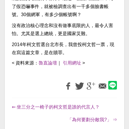
了假恐嚇事件，就被檢調查出有一千多個臉書帳
號。30個網軍，有多少個帳號啊？
沒有政治核心理念和沒有做事底限的人，最令人害
怕。尤其是選上總統，更是國家災難。
2014年柯文哲選台北市長，我曾投柯文哲一票，現
在寫這篇文章，是在贖罪。
< 資料來源：
魯直論壇
｜
引用網址
>
⇐ 坐三分之一椅子的柯文哲是誰的代言人？
「為何要劃分敵我?」 ⇒