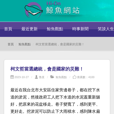
首頁
最近更新
鯨魚觀點
時事新聞
笑談人生
首頁
鯨魚觀點
柯文哲當選總統，會是國家的災難！
柯文哲當選總統，會是國家的災難！
2023-10-27
魯直
鯨魚觀點
推薦數：4100
最近在我台北市大安區住家旁邊巷子，都在挖下水
道的淤泥，然後政府工人把下水道的水泥蓋重新舖
好，把原來的花盆移走。巷子變寬了，感到更平、
更好走。挖淤泥可以防止下大雨積水，感到陳水扁