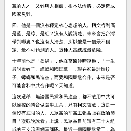
黨的人才，又難與人相處，根本法借將，必定造成
國家災難。
四、他是一個沒有穩定核心思想的人。柯文哲到底
是藍、是綠、是紅？沒有人說清楚。未來會把台灣
帶到哪裏？也沒有人清楚。所以他是一個最不穩
定、最不可預測的人。這種人當總統最危險。
十年前他是「墨綠」，他在當醫師時說過，「一生
最討厭蚊子、蟑螂和國民黨」，現在卻最討厭蚊
子、蟑螂和民進黨，而要和國民黨合作。未來是否
可能會和中共合作呢？天知道。
這次選舉，無論國民黨和民進黨，都不敢用中共可
以操控的抖音做選舉工具，只有柯文哲敢，這是一
個沒有底限的人。民眾黨的前黨工張益贍在政論節
目「凝觀說說看」上說，民眾黨目前還有三十人組
成的三支暗黑網軍部隊。最近一個國民黨黨工，為