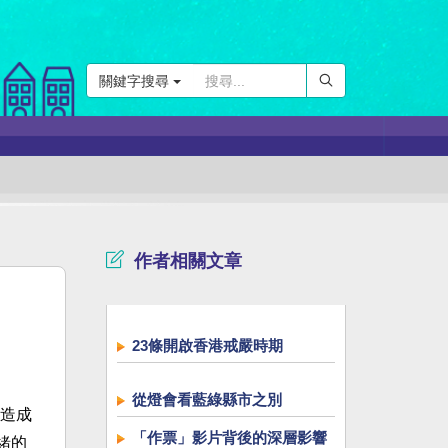
關鍵字搜尋
作者相關文章
23條開啟香港戒嚴時期
從燈會看藍綠縣市之別
造成
「作票」影片背後的深層影響
緒的