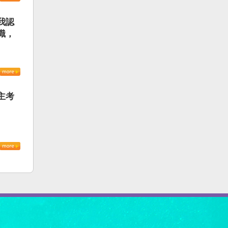
我認
識，
主考