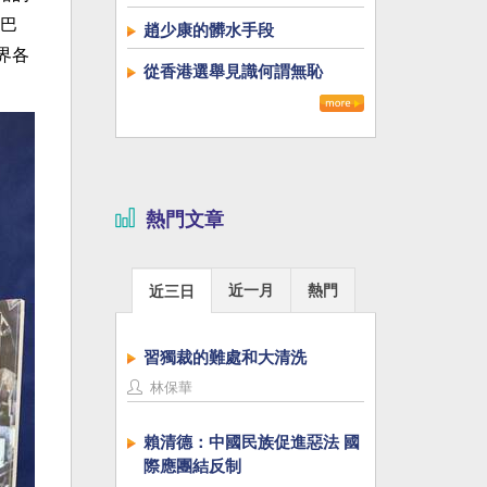
巴
趙少康的髒水手段
界各
從香港選舉見識何謂無恥
熱門文章
近一月
熱門
近三日
習獨裁的難處和大清洗
林保華
賴清德：中國民族促進惡法 國
際應團結反制