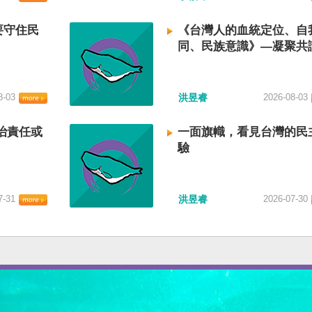
要守住民
《台灣人的血統定位、自
同、民族意識》—凝聚共
建立台灣國族認同
8-03
洪昱睿
2026-08-03
治責任或
一面旗幟，看見台灣的民
驗
7-31
洪昱睿
2026-07-30