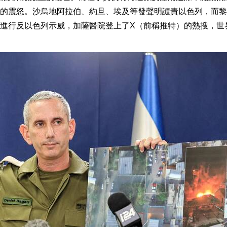
的震怒。沙烏地阿拉伯、約旦、埃及等發聲明譴責以色列，而黎
進行反以色列示威，加薩醫院登上了X（前稱推特）的熱搜，世