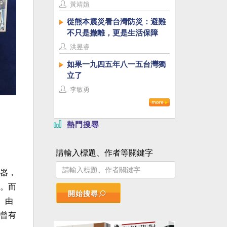
黃靖媗
從熊本震災看台灣防災：避難
不只是撤離，更是生活保障
洪昱睿
如果一九四五年八一五台灣獨
立了
李敏勇
）
熱門搜尋
請輸入標題、作者等關鍵字
器，
。而
開始搜尋
。由
曾有