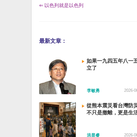
⇐ 以色列就是以色列
最新文章：
如果一九四五年八一
立了
李敏勇
2026-0
從熊本震災看台灣防
不只是撤離，更是生
洪昱睿
2026-0