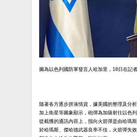
圖為以色列國防軍發言人哈加里，18日在記
隨著各方逐步拼湊情資，據美國的整理及分析
加上衛星等圖象顯示，砲彈為加薩射往以色列
從截獲的通訊內容上，指向火箭彈是由哈瑪斯的盟友
於哈瑪斯、傑哈德武器良率不佳，火箭彈失效