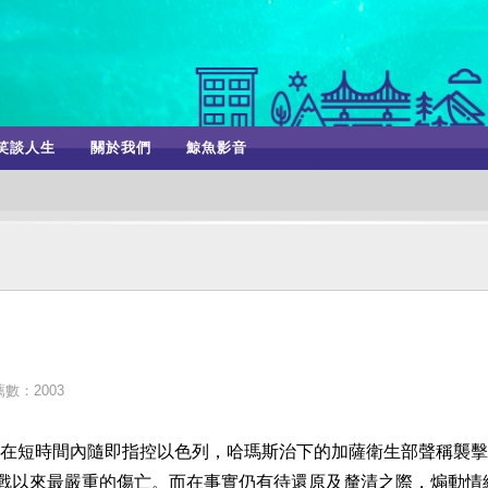
笑談人生
關於我們
鯨魚影音
數：2003
在短時間內隨即指控以色列，哈瑪斯治下的加薩衛生部聲稱襲擊
交戰以來最嚴重的傷亡。而在事實仍有待還原及釐清之際，煽動情