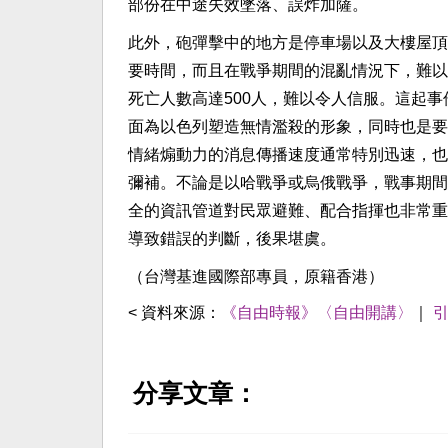
部份在中途失效墜落、誤炸加薩。
此外，砲彈擊中的地方是停車場以及大樓屋頂
要時間，而且在戰爭期間的混亂情況下，難以
死亡人數高達500人，難以令人信服。這起
面為以色列塑造無情濫殺的形象，同時也是要
情緒煽動力的消息傳播速度通常特別迅速，也
彌補。不論是以哈戰爭或烏俄戰爭，戰事期間
全的資訊管道對民眾避難、配合指揮也非常重
導致錯誤的判斷，後果堪虞。
（台灣基進國際部專員，原籍香港）
< 資料來源：
《自由時報》〈自由開講〉
｜
分享文章：