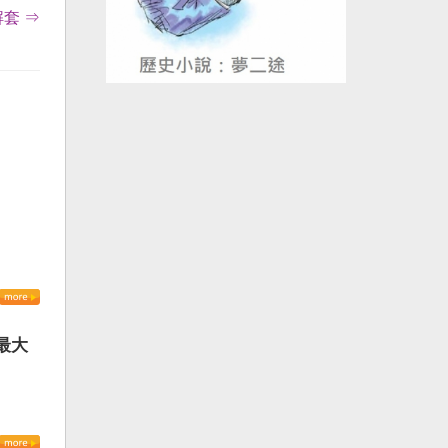
套 ⇒
最大