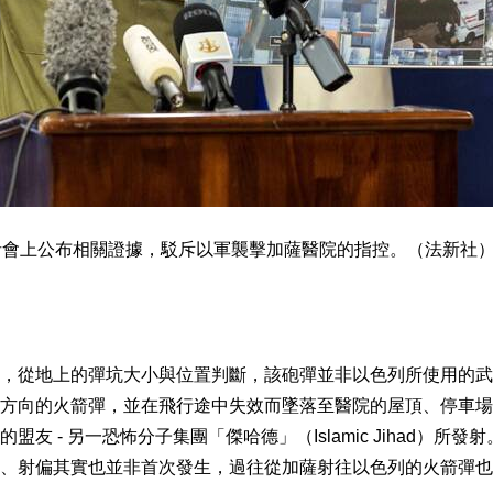
者會上公布相關證據，駁斥以軍襲擊加薩醫院的指控。（法新社
，從地上的彈坑大小與位置判斷，該砲彈並非以色列所使用的武
方向的火箭彈，並在飛行途中失效而墜落至醫院的屋頂、停車場
 - 另一恐怖分子集團「傑哈德」（Islamic Jihad）所發射
、射偏其實也並非首次發生，過往從加薩射往以色列的火箭彈也