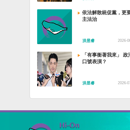
依法解散統促黨，更
主法治
洪昱睿
2026-0
「有事衝著我來」 政
口號表演？
洪昱睿
2026-0