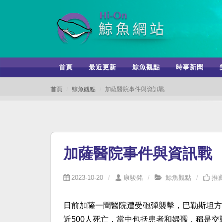
首頁
最近更新
鯨魚觀點
時事新聞
首頁
鯨魚觀點
加薩醫院事件與資訊戰
加薩醫院事件與資訊戰
2023-10-20
康駿銘
鯨魚觀點
推薦
日前加薩一間醫院遭受砲彈襲擊，巴勒斯坦方
近500人死亡，當中包括患者和婦孺，稱是