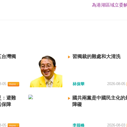
為港湖區域立委解
五台灣獨
習獨裁的難處和大清洗
8-05
林保華
2026-08-05
災：避難
國共兩黨是中國民主化的
活保障
障礙
8-05
李筱峰
2026-08-03