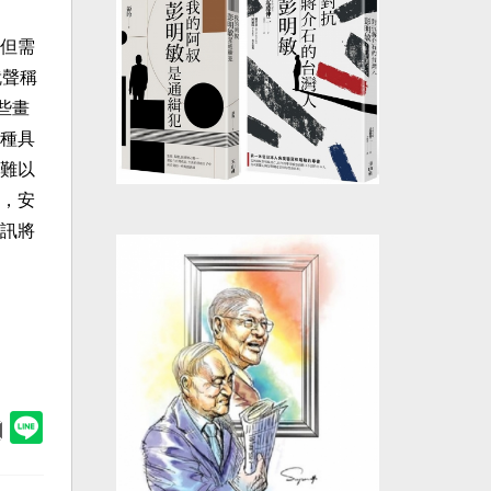
但需
就聲稱
些畫
種具
難以
，安
訊將