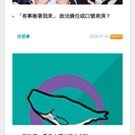
「有事衝著我來」 政治責任或口號表演？
洪昱睿
2026-07-31