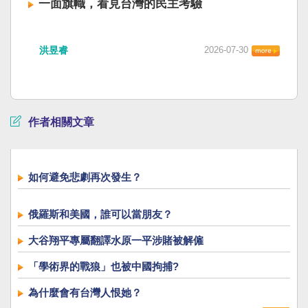
一面旗幟，看見台灣的民主考驗
洪昱睿
2026-07-30
作者相關文章
如何避免悲劇再次發生？
俄羅斯和美國，誰可以當朋友？
大谷翔平專屬翻譯水原一平涉賭被解僱
「學術界的戰狼」也被中國拘捕?
為什麼會有台灣人恨她？