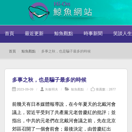
首頁
最近更新
鯨魚觀點
時事新聞
笑談人生
首頁
鯨魚觀點
多事之秋，也是騙子最多的時候
多事之秋，也是騙子最多的時候
2023-09-09
矢板明夫
鯨魚觀點
推薦數：2877
前幾天有日本媒體報導說，在今年夏天的北戴河會
議上，習近平受到了共產黨元老曾慶紅的批評；並
指出，中共的元老們在北戴河會議之前，先在北京
郊區召開了一個會前會；最後決定，由曾慶紅出