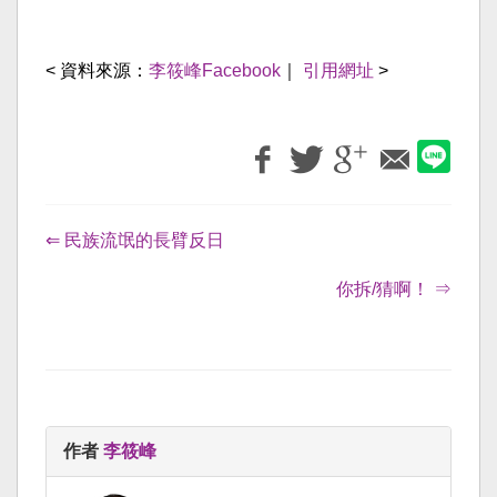
< 資料來源：
李筱峰Facebook
｜
引用網址
>
⇐ 民族流氓的長臂反日
你拆/猜啊！ ⇒
作者
李筱峰