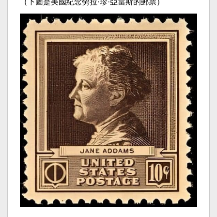
（下圖是美國紀念勞拉·珍·亞當斯的郵票）