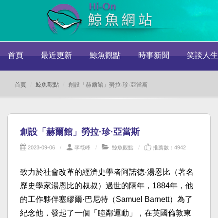
首頁
最近更新
鯨魚觀點
時事新聞
笑談人生
首頁
鯨魚觀點
創設「赫爾館」勞拉·珍·亞當斯
創設「赫爾館」勞拉·珍·亞當斯
2023-09-06
李筱峰
鯨魚觀點
推薦數：4942
致力於社會改革的經濟史學者阿諾德·湯恩比（著名
歷史學家湯恩比的叔叔）過世的隔年，1884年，他
的工作夥伴塞繆爾·巴尼特（Samuel Barnett）為了
紀念他，發起了一個「睦鄰運動」，在英國倫敦東