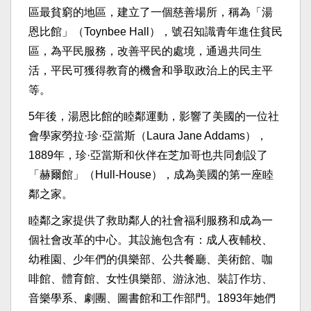
區最貧窮的地區，建立了一個慈善場所，稱為「湯
恩比館」（Toynbee Hall），號召知識青年進住貧民
區，為平民服務，改善平民的處境，通過共同生
活，平民可獲得教育的機會和爭取政治上的民主平
等。
5年後，湯恩比館的睦鄰運動，影響了美國的一位社
會學家勞拉·珍·亞當斯（Laura Jane Addams），
1889年，珍·亞當斯和伙伴在芝加哥也共同創設了
「赫爾館」（Hull-House），成為美國的第一座睦
鄰之家。
睦鄰之家提供了救助鄰人的社會福利服務和成為一
個社會改革的中心。其設施包含有：成人夜輔校、
幼稚園、少年們的俱樂部、公共餐廳、美術館、咖
啡館、體育館、女性俱樂部、游泳池、裝訂作坊、
音樂學系、劇團、圖書館和工作部門。1893年她們