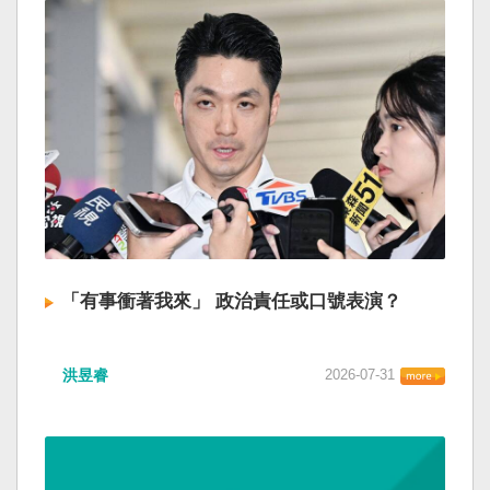
「有事衝著我來」 政治責任或口號表演？
洪昱睿
2026-07-31