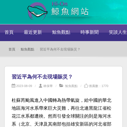
首頁
最近更新
鯨魚觀點
時事新聞
笑談人生
首頁
鯨魚觀點
習近平為何不去現場賑災？
習近平為何不去現場賑災？
2023-08-09
林保華
鯨魚觀點
推薦數：1770
杜蘇芮颱風進入中國轉為熱帶氣旋，給中國的華北
地區海河水系帶來巨大災難，再往北連黑龍江省松
花江水系都遭殃。然而引發全球關注的則是海河水
系（北京、天津及其南部包括雄安新區的河北省部