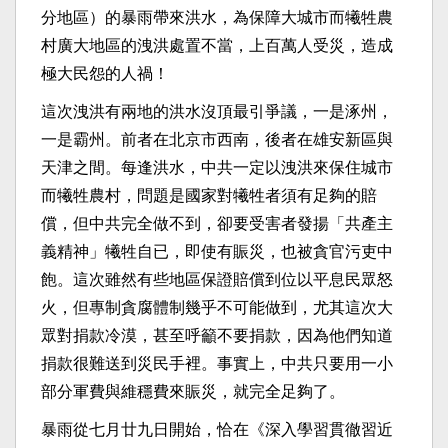
分地區）的暴雨帶來洪水，為保障大城市而犧牲農
村廣大地區的洩洪處置不當，上百萬人受災，造成
極大民怨的人禍！
這次洩洪有兩地的洪水沒頂最引爭議，一是涿州，
一是霸州。前者在北京市西南，後者在雄安新區與
天津之間。每逢洪水，中共一定以洩洪來保住城市
而犧牲農村，問題是國家對犧牲者須有足夠的賠
償，但中共完全做不到，卻要受害者發揚「共產主
義精神」犧牲自已，即使有賑災，也被貪官污吏中
飽。這次雖然有些地區保證賠償到位以平息民眾怒
火，但專制貪腐體制幾乎不可能做到，尤其這次大
眾對捐款冷漠，甚至呼籲不要捐款，因為他們知道
捐款很難送到災民手裡。事實上，中共只要用一小
部分軍費與維穩費來賑災，就完全足夠了。
暴雨從七月廿九日開始，恰在《深入學習貫徹習近