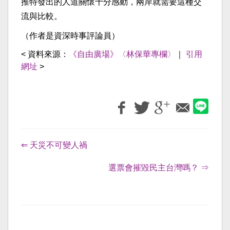
推特發出的人道關懷十分感動，兩岸就需要這種交
流與比較。
（作者是資深時事評論員）
< 資料來源：
《自由廣場》〈林保華專欄〉
｜
引用
網址
>
⇐ 天災不可變人禍
選票會摧毀民主台灣嗎？ ⇒