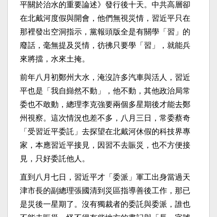
平關於治水的重要論述》發行後十天。中共高層卻
在北戴河度假與開會，他們無視災情，習近平只在
那裡發出空洞指示，黨報頭版全是有關學「習」的
廢話，毫無提及災情，彷彿只要學「習」，就能兵
來將擋，水來土掩。
前年八月初鄭州大水，淹沒許多汽車與活人，習近
平也是「我自巋然不動」，他不動，其他政治局常
委也不敢動，總理李克強要兩個多星期後才能去鄭
州視察。這次情況也差不多，八月三日，常委蔡奇
「受習近平委託」去探望在北戴河休假的科技界專
家，本應習近平接見，因習不去賑災，也不方便接
見，只好委託他人。
直到八月七日，習近平才「委派」軍工出身當過天
津市長的副總理張國清到災區指導善後工作，那已
是災後一星期了。沒有獨裁者的委託與委派，誰也