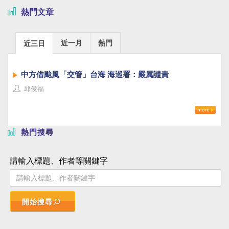
熱門文章
近一月
熱門
近三日
中方借颱風「交管」台海 海巡署：嚴厲譴責
邱俊福
熱門搜尋
請輸入標題、作者等關鍵字
開始搜尋