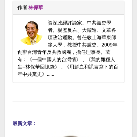
作者
林保華
資深政經評論家、中共黨史學
者。親歷反右、大躍進、文革各
項政治運動。曾任教上海華東師
範大學，教授中共黨史。2009年
創辦台灣青年反共救國團，擔任理事長。著
有﹕《一個中國人的台灣情》﹑《我的雜種人
生--林保華回憶錄》﹑《用鮮血和謊言寫下的百
年中共黨史》......
最新文章：