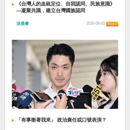
《台灣人的血統定位、自我認同、民族意識》
—凝聚共識，建立台灣國族認同
洪昱睿
2026-08-03
「有事衝著我來」 政治責任或口號表演？