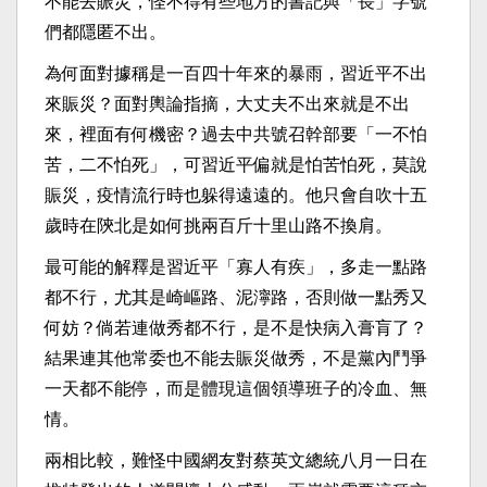
不能去賑災，怪不得有些地方的書記與「長」字號
們都隱匿不出。
為何面對據稱是一百四十年來的暴雨，習近平不出
來賑災？面對輿論指摘，大丈夫不出來就是不出
來，裡面有何機密？過去中共號召幹部要「一不怕
苦，二不怕死」，可習近平偏就是怕苦怕死，莫說
賑災，疫情流行時也躲得遠遠的。他只會自吹十五
歲時在陝北是如何挑兩百斤十里山路不換肩。
最可能的解釋是習近平「寡人有疾」，多走一點路
都不行，尤其是崎嶇路、泥濘路，否則做一點秀又
何妨？倘若連做秀都不行，是不是快病入膏肓了？
結果連其他常委也不能去賑災做秀，不是黨內鬥爭
一天都不能停，而是體現這個領導班子的冷血、無
情。
兩相比較，難怪中國網友對蔡英文總統八月一日在