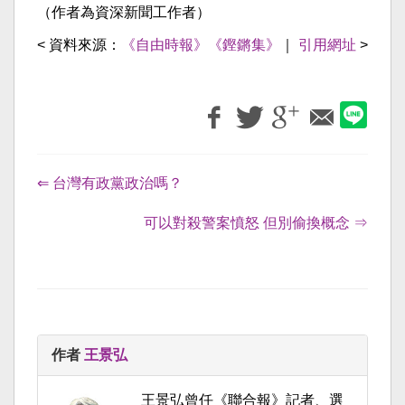
（作者為資深新聞工作者）
< 資料來源：
《自由時報》《鏗鏘集》
｜
引用網址
>
⇐ 台灣有政黨政治嗎？
可以對殺警案憤怒 但別偷換概念 ⇒
作者
王景弘
王景弘曾任《聯合報》記者、選