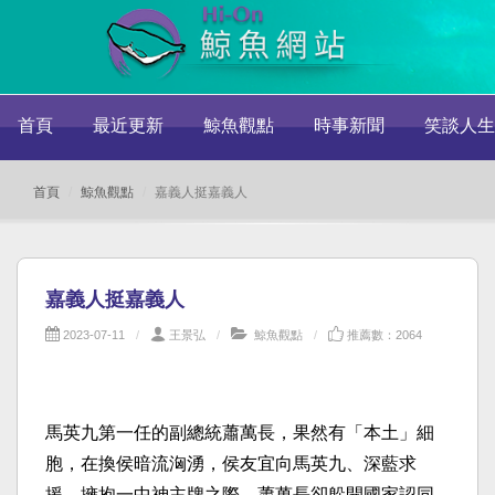
首頁
最近更新
鯨魚觀點
時事新聞
笑談人生
首頁
鯨魚觀點
嘉義人挺嘉義人
嘉義人挺嘉義人
2023-07-11
王景弘
鯨魚觀點
推薦數：2064
馬英九第一任的副總統蕭萬長，果然有「本土」細
胞，在換侯暗流洶湧，侯友宜向馬英九、深藍求
援，擁抱一中神主牌之際，蕭萬長卻躲開國家認同