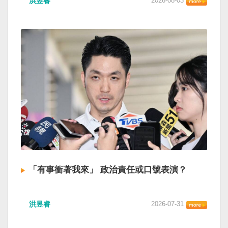
洪昱睿
2026-08-03
「有事衝著我來」 政治責任或口號表演？
洪昱睿
2026-07-31