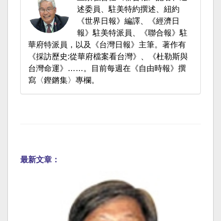
述委員、駐美特約撰述、紐約
《世界日報》編譯、《經濟日
報》駐美特派員、《聯合報》駐
華府特派員，以及《台灣日報》主筆。著作有
《採訪歷史:從華府檔案看台灣》、《杜勒斯與
台灣命運》……。目前每週在《自由時報》撰
寫〈鏗鏘集〉專欄。
最新文章：