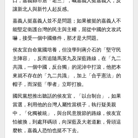
口，嘉義縣市居「老三」，喊嘉義人挺嘉義人，反
讓新北人與新竹人起反感。
嘉義人挺嘉義人並不是問題；如果被挺的嘉義人不
能堅定衛護台灣的民主與主權，屈從中國的文攻武
嚇，接受一個中國條件，那才是大問題。
侯友宜自命黨國培養，但沒學到蔣介石的「堅守民
主陣容」，反而追隨馬英九及深藍路線，在「九二
共識，一個中國，反台獨」的泥淖中打滾，他把本
來就不存在的「九二共識」，加上「合乎憲法」的
帽子，而深藍「學者」立即打臉。
國民黨想推出聽話的侯友宜，「以台制台」，如果
當選，利用他的台灣人屬性當棋子，執行疑美親
中，「化獨被統」，與台民意脫節的路線，侯友宜
怕被換，到處拜碼頭，向深藍及大老道歉，骨頭這
麼軟，嘉義人恐怕也挺不下去。