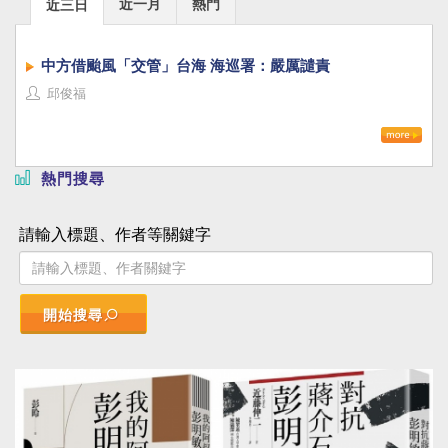
近一月
熱門
近三日
中方借颱風「交管」台海 海巡署：嚴厲譴責
邱俊福
熱門搜尋
請輸入標題、作者等關鍵字
開始搜尋