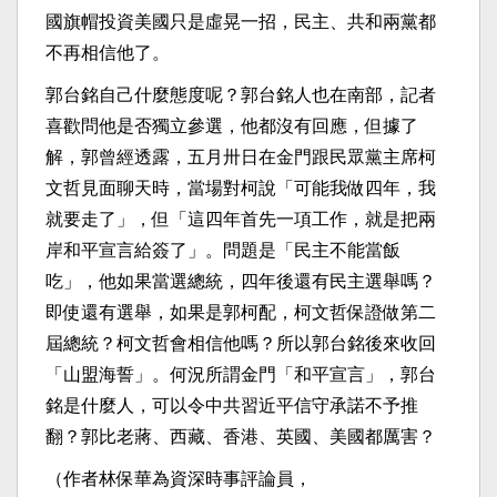
國旗帽投資美國只是虛晃一招，民主、共和兩黨都
不再相信他了。
郭台銘自己什麼態度呢？郭台銘人也在南部，記者
喜歡問他是否獨立參選，他都沒有回應，但據了
解，郭曾經透露，五月卅日在金門跟民眾黨主席柯
文哲見面聊天時，當場對柯說「可能我做四年，我
就要走了」，但「這四年首先一項工作，就是把兩
岸和平宣言給簽了」。問題是「民主不能當飯
吃」，他如果當選總統，四年後還有民主選舉嗎？
即使還有選舉，如果是郭柯配，柯文哲保證做第二
屆總統？柯文哲會相信他嗎？所以郭台銘後來收回
「山盟海誓」。何況所謂金門「和平宣言」，郭台
銘是什麼人，可以令中共習近平信守承諾不予推
翻？郭比老蔣、西藏、香港、英國、美國都厲害？
（作者林保華為資深時事評論員，