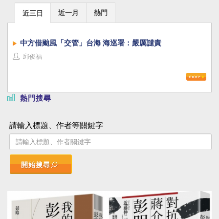
近一月
熱門
近三日
中方借颱風「交管」台海 海巡署：嚴厲譴責
邱俊福
熱門搜尋
請輸入標題、作者等關鍵字
開始搜尋