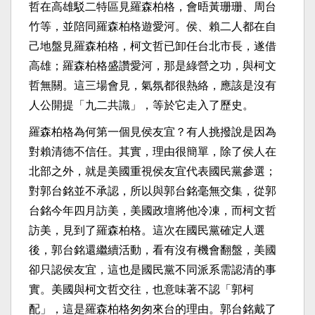
哲在高雄駁二特區見羅森柏格，會晤黃珊珊、周台
竹等，並陪同羅森柏格遊愛河。侯、賴二人都在自
己地盤見羅森柏格，柯文哲已卸任台北市長，遂借
高雄；羅森柏格盛讚愛河，那是綠營之功，與柯文
哲無關。這三場會見，氣氛都很熱絡，應該是沒有
人公開提「九二共識」，等於它走入了歷史。
羅森柏格為何第一個見侯友宜？有人挑撥說是因為
對賴清德不信任。其實，理由很簡單，除了侯人在
北部之外，就是美國重視侯友宜代表國民黨參選；
對郭台銘並不承認，所以與郭台銘毫無交集，從郭
台銘今年四月訪美，美國政壇將他冷凍，而柯文哲
訪美，見到了羅森柏格。這次在國民黨確定人選
後，郭台銘還繼續活動，看有沒有機會翻盤，美國
卻只認侯友宜，這也是國民黨不同派系需認清的事
實。美國與柯文哲交往，也意味著不認「郭柯
配」，這是羅森柏格匆匆來台的理由。郭台銘戴了