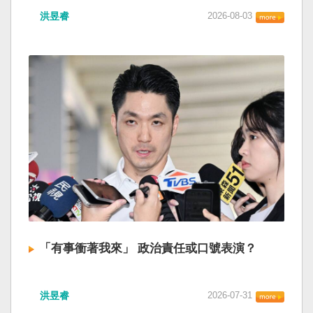
洪昱睿
2026-08-03
「有事衝著我來」 政治責任或口號表演？
洪昱睿
2026-07-31