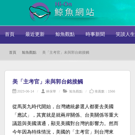
首頁
最近更新
鯨魚觀點
時事新聞
笑談人生
首頁
鯨魚觀點
美「主考官」未與郭台銘接觸
美「主考官」未與郭台銘接觸
2023-06-14
林保華
鯨魚觀點
推薦數：1566
從馬英九時代開始，台灣總統參選人都要去美國
「應試」，其實就是就兩岸關係、台美關係等重大
議題與美國溝通，顯見美國對台灣的影響力。然而
今年因為特殊情況，美國的「主考官」到台灣來