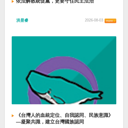
依法解散統促黨，更要守住民主法治
洪昱睿
2026-08-03
《台灣人的血統定位、自我認同、民族意識》
—凝聚共識，建立台灣國族認同