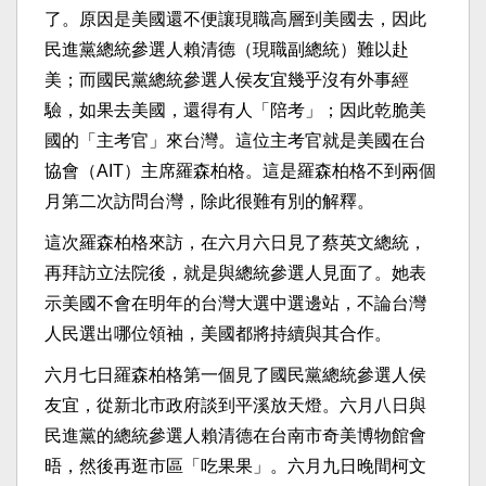
了。原因是美國還不便讓現職高層到美國去，因此
民進黨總統參選人賴清德（現職副總統）難以赴
美；而國民黨總統參選人侯友宜幾乎沒有外事經
驗，如果去美國，還得有人「陪考」；因此乾脆美
國的「主考官」來台灣。這位主考官就是美國在台
協會（AIT）主席羅森柏格。這是羅森柏格不到兩個
月第二次訪問台灣，除此很難有別的解釋。
這次羅森柏格來訪，在六月六日見了蔡英文總統，
再拜訪立法院後，就是與總統參選人見面了。她表
示美國不會在明年的台灣大選中選邊站，不論台灣
人民選出哪位領袖，美國都將持續與其合作。
六月七日羅森柏格第一個見了國民黨總統參選人侯
友宜，從新北市政府談到平溪放天燈。六月八日與
民進黨的總統參選人賴清德在台南市奇美博物館會
晤，然後再逛市區「吃果果」。六月九日晚間柯文