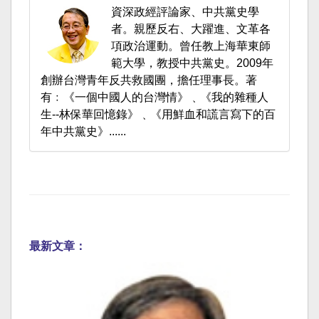
資深政經評論家、中共黨史學
者。親歷反右、大躍進、文革各
項政治運動。曾任教上海華東師
範大學，教授中共黨史。2009年
創辦台灣青年反共救國團，擔任理事長。著
有﹕《一個中國人的台灣情》﹑《我的雜種人
生--林保華回憶錄》﹑《用鮮血和謊言寫下的百
年中共黨史》......
最新文章：