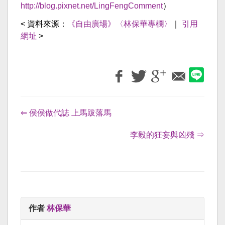
http://blog.pixnet.net/LingFengComment
）
< 資料來源：
《自由廣場》〈林保華專欄〉
｜
引用
網址
>
⇐ 侯侯做代誌 上馬跋落馬
李毅的狂妄與凶殘 ⇒
作者
林保華