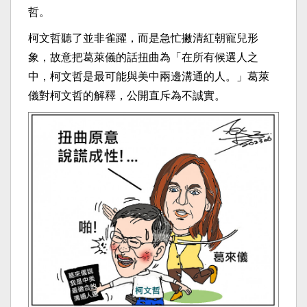
哲。
柯文哲聽了並非雀躍，而是急忙撇清紅朝寵兒形
象，故意把葛萊儀的話扭曲為「在所有候選人之
中，柯文哲是最可能與美中兩邊溝通的人。」葛萊
儀對柯文哲的解釋，公開直斥為不誠實。