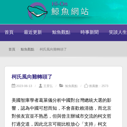
首頁
最近更新
鯨魚觀點
時事新聞
笑談人生
首頁
鯨魚觀點
柯氏風向雞轉頭了
柯氏風向雞轉頭了
2023-06-13
王景弘
鯨魚觀點
推薦數：2573
美國智庫學者葛萊儀分析中國對台灣總統大選的影
響，認為中國可想而知，不會喜歡賴清德，而北京
對侯友宜並不熟悉，但與曾主辦城市交流的柯文哲
打過交道，因此北京可能比較放心「支持」柯文