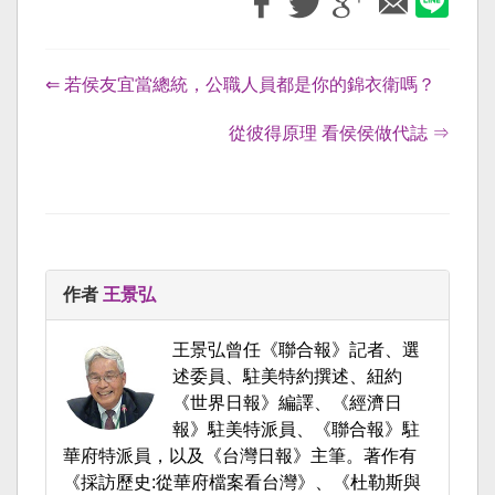
⇐ 若侯友宜當總統，公職人員都是你的錦衣衛嗎？
從彼得原理 看侯侯做代誌 ⇒
作者
王景弘
王景弘曾任《聯合報》記者、選
述委員、駐美特約撰述、紐約
《世界日報》編譯、《經濟日
報》駐美特派員、《聯合報》駐
華府特派員，以及《台灣日報》主筆。著作有
《採訪歷史:從華府檔案看台灣》、《杜勒斯與