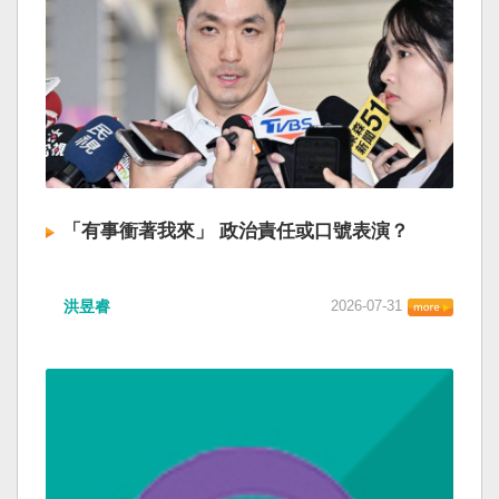
「有事衝著我來」 政治責任或口號表演？
洪昱睿
2026-07-31