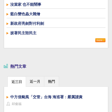
沒當家 也不能鬧事
藍白變色蟲大雜燴
新政府亮劍對付利劍
披著民主毀民主
熱門文章
近一月
熱門
近三日
中方借颱風「交管」台海 海巡署：嚴厲譴責
邱俊福