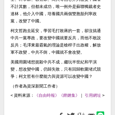
不計其數，但都未成功，唯一例外是蘇聯獨裁者史
達林，他介入中國，培養國共兩個雙胞胎列寧政
黨，改變了中國。
柯文哲跑去延安，學習毛打敗蔣的一套，卻沒搞通
中共一黨專政，要改變中國就要反共，而他不敢說
反共；毛澤東最霸氣的理論是槍桿子出政權，解放
軍不政變，中共不倒，中國就不會改變。
美國用圍堵想扼殺中共不成，繼玩半世紀和平演
變，想改變中國，仍歸失敗，只有回歸軟圍堵式競
爭；柯文哲有什麼能力與資源可以改變中國？
（作者為資深新聞工作者）
< 資料來源：
《自由時報》《鏗鏘集》
｜
引用網址
>