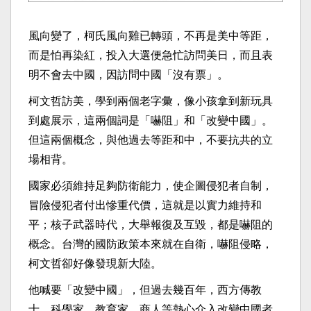
風向變了，柯氏風向雞已轉頭，不再是美中等距，
而是怕再染紅，投入大選便急忙訪問美日，而且表
明不會去中國，因訪問中國「沒有票」。
柯文哲訪美，學到兩個老字彙，像小孩拿到新玩具
到處展示，這兩個詞是「嚇阻」和「改變中國」。
但這兩個概念，與他過去等距和中，不要抗共的立
場相背。
國家必須維持足夠防衛能力，使企圖侵犯者自制，
冒險侵犯者付出慘重代價，這就是以實力維持和
平；核子武器時代，大舉報復及互毀，都是嚇阻的
概念。台灣的國防政策本來就在自衛，嚇阻侵略，
柯文哲卻好像發現新大陸。
他喊要「改變中國」，但過去幾百年，西方傳教
士、科學家、教育家、商人等熱心介入改變中國者