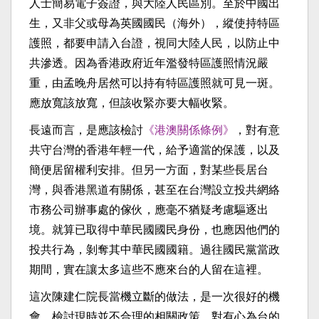
人士簡易電子簽證，與大陸人民區別。至於中國出
生，又非父或母為英國國民（海外），縱使持特區
護照，都要申請入台證，視同大陸人民，以防止中
共滲透。因為香港政府近年濫發特區護照情況嚴
重，由孟晚舟居然可以持有特區護照就可見一斑。
應放寬該放寬，但該收緊亦要大幅收緊。
長遠而言，是應該檢討
《港澳關係條例》
，對有意
共守台灣的香港年輕一代，給予適當的保護，以及
簡便居留權利安排。但另一方面，對某些長居台
灣，與香港黑道有關係，甚至在台灣設立投共網絡
市務公司辦事處的傢伙，應毫不猶疑考慮驅逐出
境。就算已取得中華民國國民身份，也應因他們的
投共行為，剝奪其中華民國國籍。過往國民黨當政
期間，實在讓太多這些不應來台的人留在這裡。
這次陳建仁院長當機立斷的做法，是一次很好的機
會，檢討現時並不合理的相關政策，對有心為台的