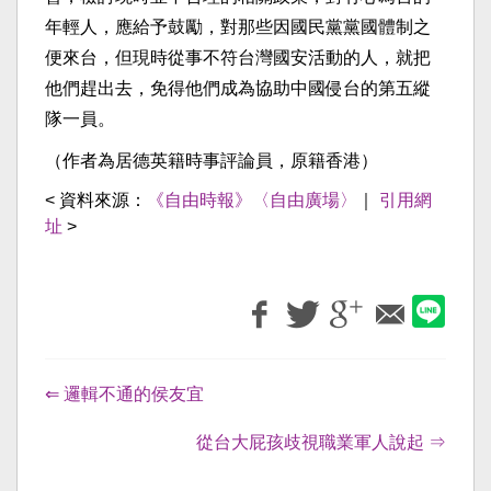
年輕人，應給予鼓勵，對那些因國民黨黨國體制之
便來台，但現時從事不符台灣國安活動的人，就把
他們趕出去，免得他們成為協助中國侵台的第五縱
隊一員。
（作者為居德英籍時事評論員，原籍香港）
< 資料來源：
《自由時報》〈自由廣場〉
｜
引用網
址
>
⇐ 邏輯不通的侯友宜
從台大屁孩歧視職業軍人說起 ⇒