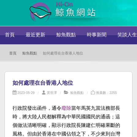
首頁
最近更新
鯨魚觀點
時事新聞
笑談人生
首頁
鯨魚觀點
如何處理在台香港人地位
如何處理在台香港人地位
2023-05-29
黃世澤
鯨魚觀點
推薦數：2255
行政院發出函件，通令
廢除
當年馬英九當法務部長
時，將大陸人民都解釋為中華民國國民的通函；這
個做法清晰明確，顯示行政院長陳建仁明確果斷的
風格。但由於香港在中國佔領之下，不少來到台灣