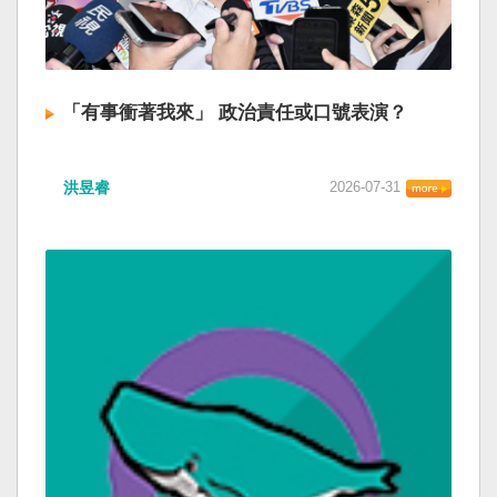
「有事衝著我來」 政治責任或口號表演？
洪昱睿
2026-07-31