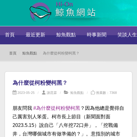
首頁
最近更新
鯨魚觀點
時事新聞
笑談人生
首頁
鯨魚觀點
為什麼從柯粉變柯黑？
為什麼從柯粉變柯黑？
2023-05-25
謝昆霖
鯨魚觀點
推薦數：7368
朋友問我
#為什麼從柯粉變柯黑
？因為他總是覺得自
己厲害別人笨蛋。柯市長上節目（新聞面對面
2023.5.15）說自己「八年挖72口井」，「挖戰備
井，台灣哪個城市有做準備的？」。意指別的城市