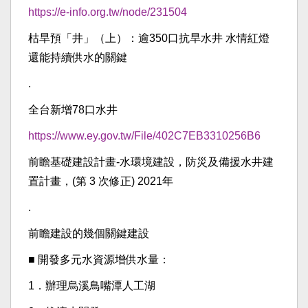
https://e-info.org.tw/node/231504
枯旱預「井」（上）：逾350口抗旱水井 水情紅燈
還能持續供水的關鍵
.
全台新增78口水井
https://www.ey.gov.tw/File/402C7EB3310256B6
前瞻基礎建設計畫-水環境建設，防災及備援水井建
置計畫，(第 3 次修正) 2021年
.
前瞻建設的幾個關鍵建設
■ 開發多元水資源增供水量：
1．辦理烏溪鳥嘴潭人工湖