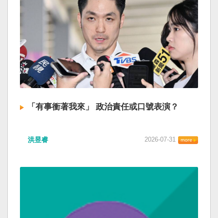
「有事衝著我來」 政治責任或口號表演？
洪昱睿
2026-07-31