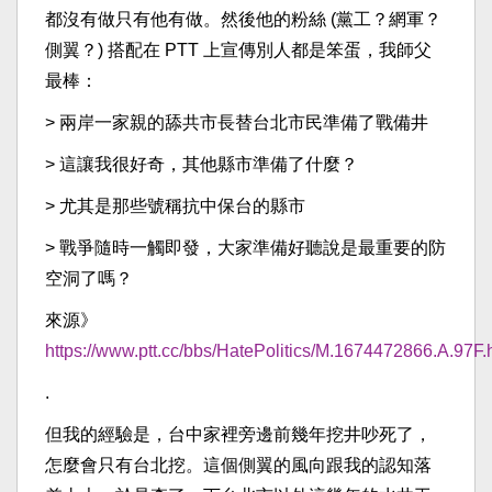
都沒有做只有他有做。然後他的粉絲 (黨工？網軍？
側翼？) 搭配在 PTT 上宣傳別人都是笨蛋，我師父
最棒：
> 兩岸一家親的舔共市長替台北市民準備了戰備井
> 這讓我很好奇，其他縣市準備了什麼？
> 尤其是那些號稱抗中保台的縣市
> 戰爭隨時一觸即發，大家準備好聽說是最重要的防
空洞了嗎？
來源》
https://www.ptt.cc/bbs/HatePolitics/M.1674472866.A.97F.
.
但我的經驗是，台中家裡旁邊前幾年挖井吵死了，
怎麼會只有台北挖。這個側翼的風向跟我的認知落