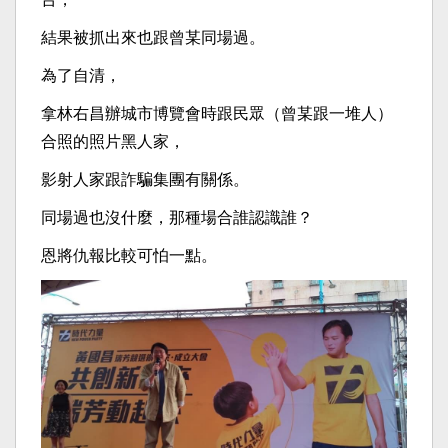
結果被抓出來也跟曾某同場過。
為了自清，
拿林右昌辦城市博覽會時跟民眾（曾某跟一堆人）
合照的照片黑人家，
影射人家跟詐騙集團有關係。
同場過也沒什麼，那種場合誰認識誰？
恩將仇報比較可怕一點。