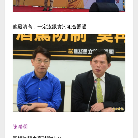
他最清高，一定沒跟貪污犯合照過！
陳聯潤