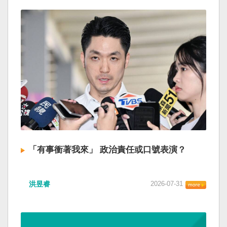
「有事衝著我來」 政治責任或口號表演？
洪昱睿
2026-07-31