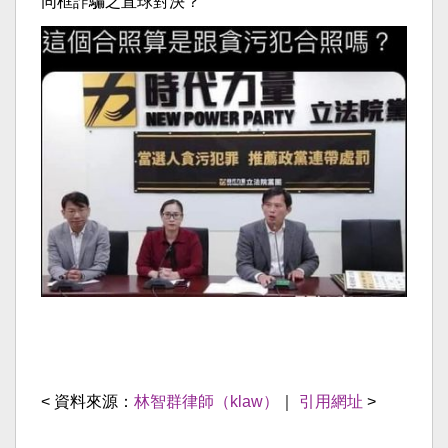
同框詐騙之直球對決？
< 資料來源：
林智群律師（klaw）
｜
引用網址
>