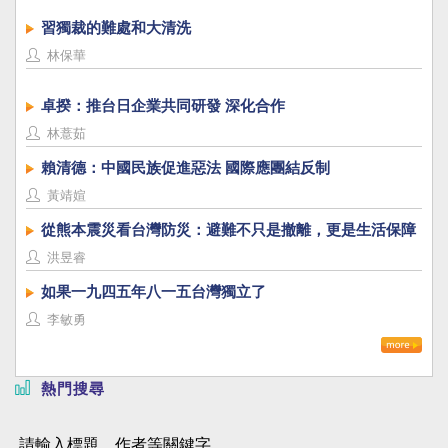
習獨裁的難處和大清洗
林保華
卓揆：推台日企業共同研發 深化合作
林薏茹
賴清德：中國民族促進惡法 國際應團結反制
黃靖媗
從熊本震災看台灣防災：避難不只是撤離，更是生活保障
洪昱睿
如果一九四五年八一五台灣獨立了
李敏勇
熱門搜尋
請輸入標題、作者等關鍵字