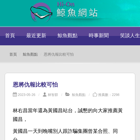
首頁
最近更新
鯨魚觀點
時事新聞
笑談人生
首頁
鯨魚觀點
恩將仇報比較可怕
恩將仇報比較可怕
2023-05-26
林智群
鯨魚觀點
推薦數：2298
林右昌當年還為黃國昌站台，誠懇的向大家推薦黃
國昌，
黃國昌一天到晚嘴別人跟詐騙集團曾某合照、同
台，