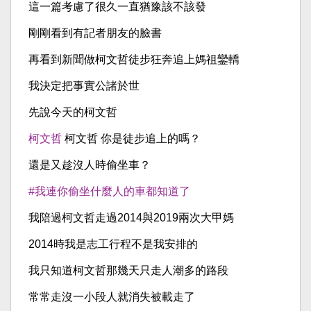
這一篇考慮了很久一直猶豫該不該發
剛剛看到有記者朋友的臉書
再看到新聞做柯文哲徒步狂奔追上媽祖鑾轎
我決定把事實公諸於世
先說今天的柯文哲
柯文哲
柯文哲 你是徒步追上的嗎？
還是又趁沒人時偷坐車？
#我連你偷坐什麼人的車都知道了
我陪過柯文哲走過2014與2019兩次大甲媽
2014時我是志工行程不是我安排的
我只知道柯文哲那幾天只走人潮多的路段
常常走沒一小段人就消失被載走了