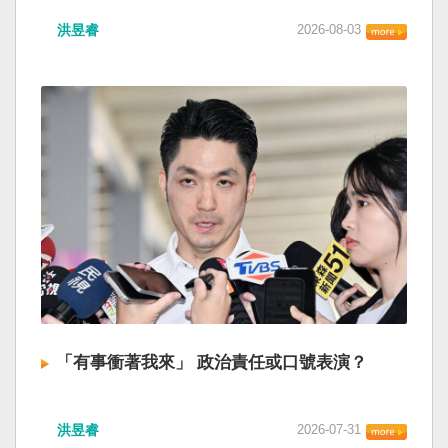
洪昱睿
2026-08-03
「有事衝著我來」 政治責任或口號表演？
洪昱睿
2026-07-31