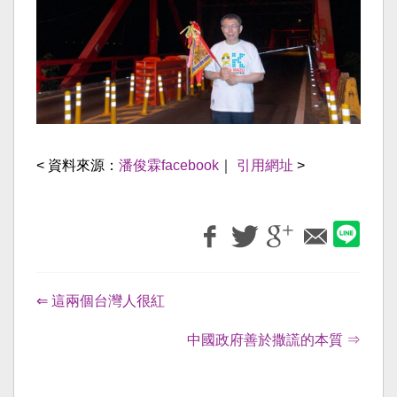
< 資料來源：
潘俊霖facebook
｜
引用網址
>
⇐ 這兩個台灣人很紅
中國政府善於撒謊的本質 ⇒