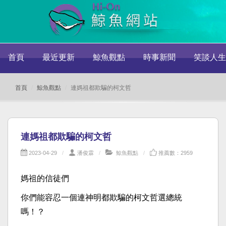
首頁
最近更新
鯨魚觀點
時事新聞
笑談人生
首頁
鯨魚觀點
連媽祖都欺騙的柯文哲
連媽祖都欺騙的柯文哲
2023-04-29
潘俊霖
鯨魚觀點
推薦數：2959
媽祖的信徒們
你們能容忍一個連神明都欺騙的柯文哲選總統
嗎！？