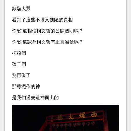
欺騙大眾
看到了這些不堪又醜陋的真相
你/妳還相信柯文哲的公開透明嗎？
你/妳還認為柯文哲有正直誠信嗎？
柯粉們
孩子們
別再傻了
那尊泥作的神
是我們過去造神而出的