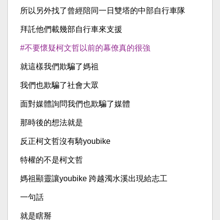
所以另外找了曾經陪同一日雙塔的中部自行車隊
拜託他們載幾部自行車來支援
#不要懷疑柯文哲以前的幕僚真的很強
就這樣我們欺騙了媽祖
我們也欺騙了社會大眾
面對媒體詢問我們也欺騙了媒體
那時後的想法就是
反正柯文哲沒有騎youbike
特權的不是柯文哲
媽祖顯靈讓youbike 跨越濁水溪出現給志工
一句話
就是瞎掰