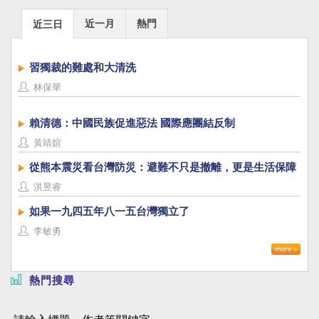
近一月
熱門
近三日
習獨裁的難處和大清洗
林保華
賴清德：中國民族促進惡法 國際應團結反制
黃靖媗
從熊本震災看台灣防災：避難不只是撤離，更是生活保障
洪昱睿
如果一九四五年八一五台灣獨立了
李敏勇
熱門搜尋