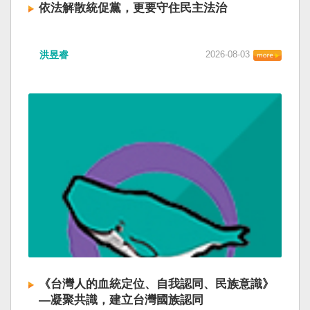
依法解散統促黨，更要守住民主法治
洪昱睿
2026-08-03
《台灣人的血統定位、自我認同、民族意識》
—凝聚共識，建立台灣國族認同