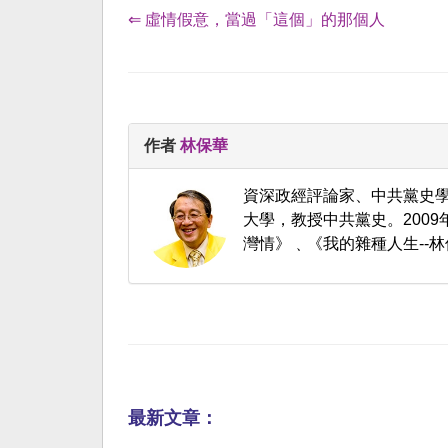
⇐ 虛情假意，當過「這個」的那個人
作者
林保華
資深政經評論家、中共黨史
大學，教授中共黨史。200
灣情》﹑《我的雜種人生--林
最新文章：