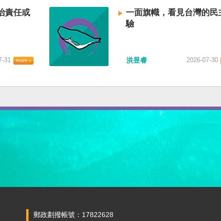
治責任或
一面旗幟，看見台灣的民
驗
7-31
洪昱睿
2026-07-30
郵政劃撥帳號：17822628