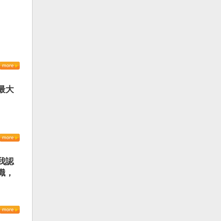
最大
我認
識，