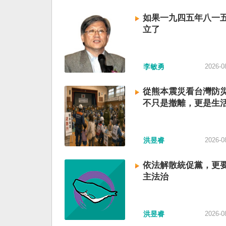
如果一九四五年八一
立了
李敏勇
2026-0
從熊本震災看台灣防
不只是撤離，更是生
洪昱睿
2026-0
依法解散統促黨，更
主法治
洪昱睿
2026-0