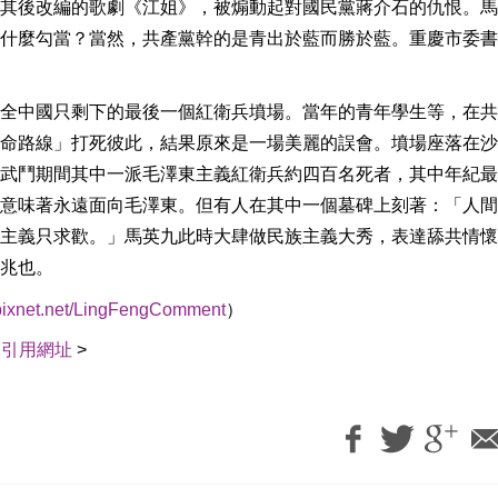
其後改編的歌劇《江姐》，被煽動起對國民黨蔣介石的仇恨。馬
什麼勾當？當然，共產黨幹的是青出於藍而勝於藍。重慶市委書
全中國只剩下的最後一個紅衛兵墳場。當年的青年學生等，在共
命路線」打死彼此，結果原來是一場美麗的誤會。墳場座落在沙
武鬥期間其中一派毛澤東主義紅衛兵約四百名死者，其中年紀最
意味著永遠面向毛澤東。但有人在其中一個墓碑上刻著：「人間
主義只求歡。」馬英九此時大肆做民族主義大秀，表達舔共情懷
兆也。
g.pixnet.net/LingFengComment
）
｜
引用網址
>