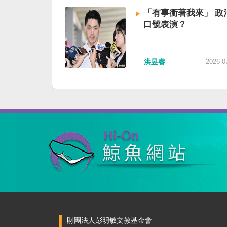
「有事衝著我來」 政
口號表演？
洪昱睿
2026-0
財團法人彭明敏文教基金會