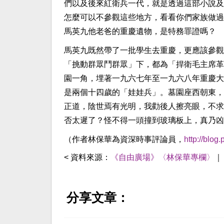
們以及後來紅衛兵一代，就是透過這部小說及
怎麼可以不參觀這些地方，看看你們家族做過
馬英九他老爸的重慶遺物，是特務罪證嗎？
馬英九既然帶了一批學生去重慶，更應該參觀
「挑動群眾鬥群眾」下，都為「捍衛毛主席革
園一角，埋著一九六七年至一九六八年重慶大
是兩個十四歲的「娃娃兵」。墓園座西朝東，
正道，陰世焉有光明，我勸後人擦亮眼，不求
否太遲了？怪不得一頭撞到玻璃板上，真乃凶
（作者林保華為資深時事評論員，
http://blo
< 資料來源：
《自由廣場》〈林保華專欄〉
分享文章：