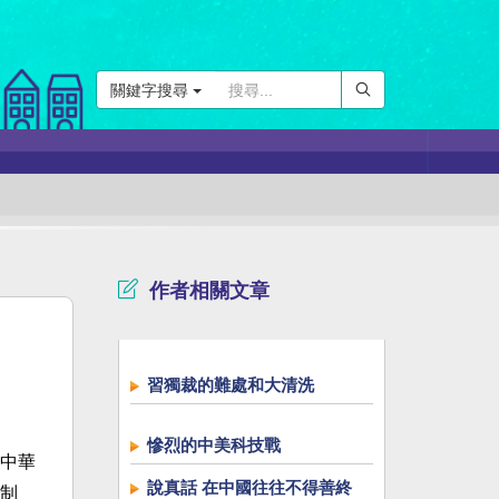
關鍵字搜尋
作者相關文章
習獨裁的難處和大清洗
慘烈的中美科技戰
中華
說真話 在中國往往不得善終
制