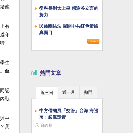
給他
從科長到太上皇 感謝谷立言的
努力
民族團結法 揭開中共紅色帝國
上有
真面目
遵守
特
學生
。至
熱門文章
同記
近一月
熱門
近三日
內戰
中方借颱風「交管」台海 海巡
署：嚴厲譴責
與中
邱俊福
？我