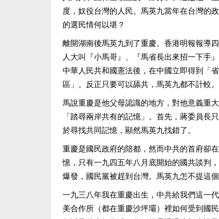
度，奴役台灣的人民。馬英九當年在台灣的政
的選民情何以堪？
離開湖南後馬英九到了重慶。香港明報報導四
人大叫『小馬哥』、『馬省長出來招一下手』
中華人民共和國憲法後，在中國立即得到「省
區」。反正只要可以舔共，馬英九都不計較。
馬說重慶是他父母認識的地方，對他意義重大
「踏尋兩岸共有的記憶」。首先，蔣委員長只
於尋找共同記憶，顯然馬英九找錯了。
重慶是國民政府的陪都，然而中共的首府卻在
憶，只有一九四五年八月底開始的國共談判，
爆發，國民黨被趕到台灣。馬英九怎不提這個
一九三八年我在重慶出生，中共給我們這一代
美合作所（都在重慶沙坪壩）裡如何受到國民