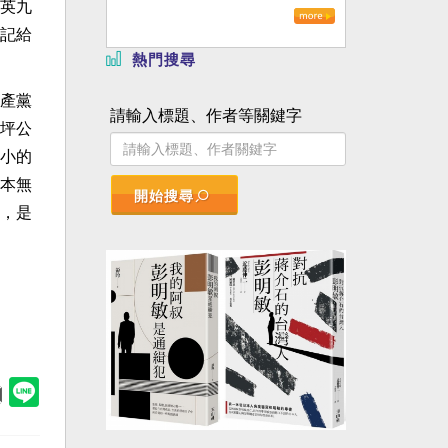
英九
記給
熱門搜尋
產黨
請輸入標題、作者等關鍵字
坪公
小的
本無
開始搜尋
，是