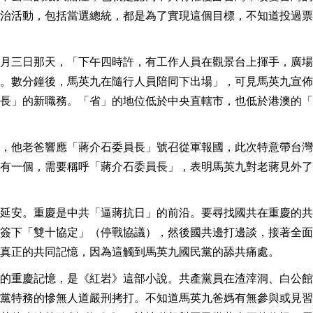
治活動，包括當選總統，都是為了實現這個目標，不知道投過票
月三日那天，「下午四時許，有工作人員在觀景台上揮手，廣場
。數分鐘後，馬英九在隨行人員陪同下出場」，可見馬英九宣佈
長」的新職務。「省」的地位低於中央直轄市，也低於港澳的「
，他老爸響應「蔣介石委員長」號召從軍報國，此次特意帶台灣
有一個，需要稱呼「蔣介石委員長」，表明馬英九對老蔣見外了
延安。重慶是中共「逼蔣抗日」的前沿。要尋找國共在重慶的共
簽下「雙十協定」（停戰協議），然後國共邊打邊談，接著全面
真正的共同記憶，因為這觸到馬英九國民黨的舔共痛處。
的重慶記憶，是《紅岩》這部小說。共產黨員在渣滓洞、白公館
黨特務的慘無人道嚴刑拷打。不知道馬英九爸媽有無參與或見習