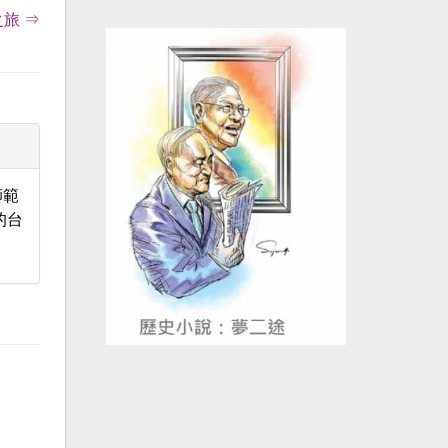
旅 ⇒
師範
的台