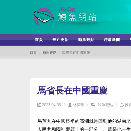
首頁
最近更新
鯨魚觀點
時事新聞
首頁
鯨魚觀點
馬省長在中國重慶
馬省長在中國重慶
2023-04-05
林保華
鯨魚觀點
推薦
馬英九在中國祭祖的高潮就是回到他的湖南老
人民共和國神聖領土的一部分」。這是他一生