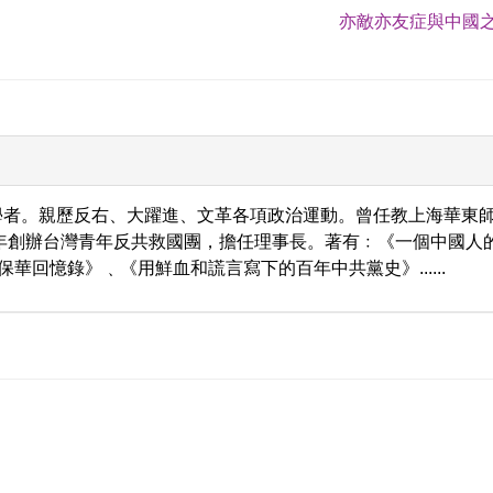
亦敵亦友症與中國之
學者。親歷反右、大躍進、文革各項政治運動。曾任教上海華東
9年創辦台灣青年反共救國團，擔任理事長。著有﹕《一個中國人
保華回憶錄》﹑《用鮮血和謊言寫下的百年中共黨史》......