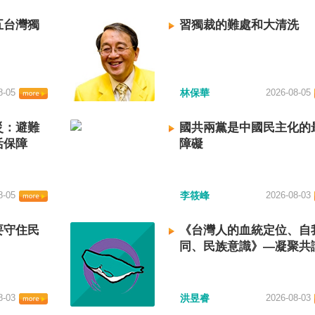
五台灣獨
習獨裁的難處和大清洗
8-05
林保華
2026-08-05
災：避難
國共兩黨是中國民主化的
活保障
障礙
8-05
李筱峰
2026-08-03
要守住民
《台灣人的血統定位、自
同、民族意識》—凝聚共
建立台灣國族認同
8-03
洪昱睿
2026-08-03