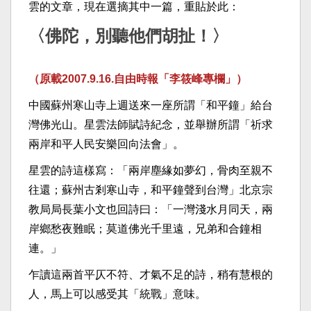
雲的文章，現在選摘其中一篇，重貼於此：
〈佛陀，別聽他們胡扯！〉
（原載2007.9.16.自由時報「李筱峰專欄」）
中國蘇州寒山寺上週送來一座所謂「和平鐘」給台
灣佛光山。星雲法師賦詩紀念，並舉辦所謂「祈求
兩岸和平人民安樂回向法會」。
星雲的詩這樣寫：「兩岸塵緣如夢幻，骨肉至親不
往還；蘇州古剎寒山寺，和平鐘聲到台灣」北京宗
教局局長葉小文也回詩曰：「一灣淺水月同天，兩
岸鄉愁夜難眠；莫道佛光千里遠，兄弟和合鐘相
連。」
乍讀這兩首平仄不符、才氣不足的詩，稍有慧根的
人，馬上可以感受其「統戰」意味。