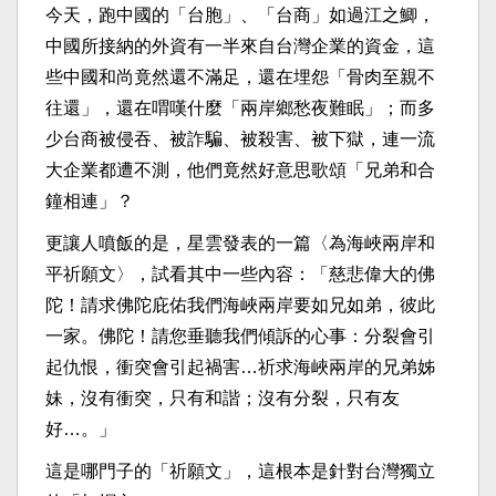
今天，跑中國的「台胞」、「台商」如過江之鯽，
中國所接納的外資有一半來自台灣企業的資金，這
些中國和尚竟然還不滿足，還在埋怨「骨肉至親不
往還」，還在喟嘆什麼「兩岸鄉愁夜難眠」；而多
少台商被侵吞、被詐騙、被殺害、被下獄，連一流
大企業都遭不測，他們竟然好意思歌頌「兄弟和合
鐘相連」？
更讓人噴飯的是，星雲發表的一篇〈為海峽兩岸和
平祈願文〉，試看其中一些內容：「慈悲偉大的佛
陀！請求佛陀庇佑我們海峽兩岸要如兄如弟，彼此
一家。佛陀！請您垂聽我們傾訴的心事：分裂會引
起仇恨，衝突會引起禍害…祈求海峽兩岸的兄弟姊
妹，沒有衝突，只有和諧；沒有分裂，只有友
好…。」
這是哪門子的「祈願文」，這根本是針對台灣獨立