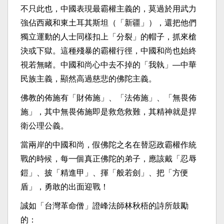
不只此也，中國表現最霸權主義的，莫過於用武力
強佔西藏和東土耳其斯坦（「新疆」），還把他們
獨立運動的人士同樣扣上「分裂」的帽子，抓來槍
決或下獄。這種殘暴的霸權行徑，中國和尚也始終
視若無睹。中國和尚心中去不掉的「我執」—中華
民族主義，顯然高過慈悲的佛陀主義。
佛教的佈施有「財佈施」、「法佈施」、「無畏佈
施」，其中無畏佈施即是救危救難，其精神就是捍
衛公理公義。
當兩岸的中國和尚，假佛陀之名在替惡政霸權作統
戰的時候，每一個真正佛陀的弟子，應該戴「忍辱
鎧」、披「精進甲」、揮「般若劍」、把「方便
盾」，勇敢的出面迎戰！
誠如「台灣革命僧」證峰法師林秋梧的詩所鼓勵
的：