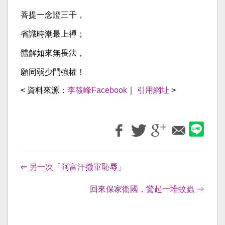
菩提一念證三千，
省識時潮最上禪；
體解如來無畏法，
願同弱少鬥強權！
< 資料來源：
李筱峰Facebook
｜
引用網址
>
⇐ 另一次「阿富汗撤軍恥辱」
回來保家衛國，驚起一堆蚊蟲 ⇒