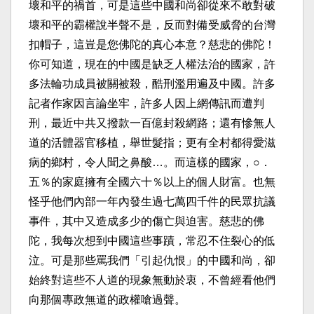
壞和平的禍首，可是這些中國和尚卻從來不敢對破
壞和平的霸權說半聲不是，反而對備受威脅的台灣
扣帽子，這豈是您佛陀的真心本意？慈悲的佛陀！
你可知道，現在的中國是缺乏人權法治的國家，許
多法輪功成員被關被殺，酷刑濫用遍及中國。許多
記者作家因言論坐牢，許多人因上網傳訊而遭判
刑，最近中共又撥款一百億封殺網路；還有慘無人
道的活體器官移植，舉世髮指；更有全村都得愛滋
病的鄉村，令人聞之鼻酸…。而這樣的國家，○．
五％的家庭擁有全國六十％以上的個人財富。也無
怪乎他們內部一年內發生過七萬四千件的民眾抗議
事件，其中又造成多少的傷亡與迫害。慈悲的佛
陀，我每次想到中國這些事蹟，常忍不住裂心的低
泣。可是那些罵我們「引起仇恨」的中國和尚，卻
始終對這些不人道的現象無動於衷，不曾經看他們
向那個專政無道的政權嗆過聲。