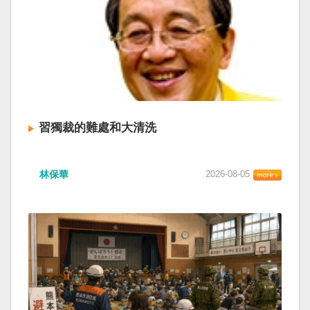
習獨裁的難處和大清洗
林保華
2026-08-05