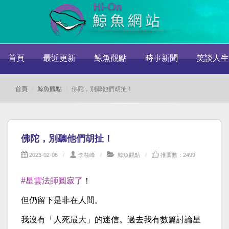
首頁
最近更新
鯨魚觀點
時事新聞
笑談人生
首頁
鯨魚觀點
佛陀，別聽他們胡扯！
佛陀，別聽他們胡扯！
2023-02-06
李筱峰
鯨魚觀點
推薦數：2499
#星雲法師圓寂了
！
但仍留下是非在人間。
我沒有「人死最大」的迷信。過去我有數篇討論星