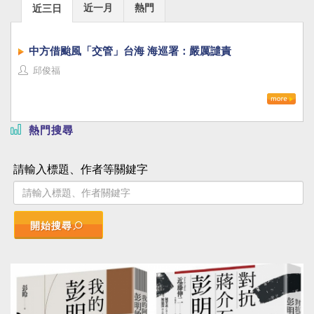
近一月
熱門
近三日
中方借颱風「交管」台海 海巡署：嚴厲譴責
邱俊福
熱門搜尋
請輸入標題、作者等關鍵字
開始搜尋