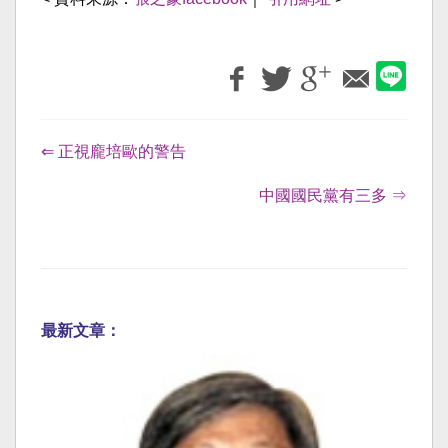
⇐ 正視龐培歐的警告
中國國民黨有三多 ⇒
最新文章：