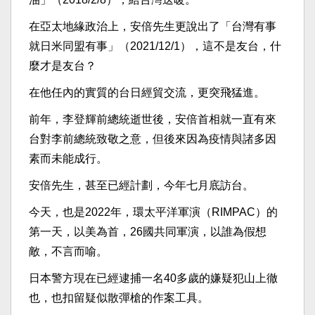
在亞太地緣政治上，安倍先生更說出了「台灣有事
就日米同盟有事」（2021/12/1），這不是友台，什
麼才是友台？
在他任內的實質的台日經貿交流，更突飛猛進。
前年，李登輝前總統逝世後，安倍首相就一直有來
台對李前總統致敬之意，但後來因為疫情與諸多因
素而未能成行。
安倍先生，甚至已經計劃，今年七月底訪台。
今天，也是2022年，環太平洋軍演（RIMPAC）的
第一天，以美為首，26國共同軍演，以誰為假想
敵，不言而喻。
日本警方現在已經逮捕一名40多歲的嫌疑犯山上徹
也，也扣留疑似散彈槍的作案工具。