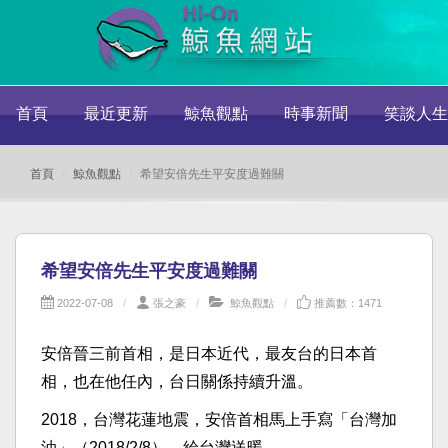
首頁
最近更新
鯨魚觀點
時事新聞
笑談人生
首頁
鯨魚觀點
希望安倍先生平安度過難關
希望安倍先生平安度過難關
2022-07-08
張之豪
鯨魚觀點
推薦數：1471
安倍晉三前首相，是日本近代，最友台的日本首
相，也在他任內，台日關係持續升溫。
2018，台灣花蓮地震，安倍首相馬上手寫「台灣加
油」（2018/2/8），給台灣送暖。