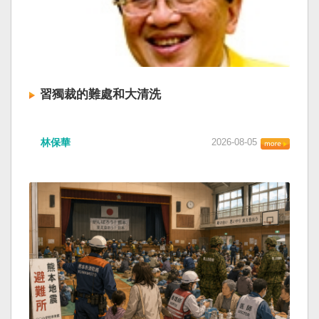
習獨裁的難處和大清洗
林保華
2026-08-05