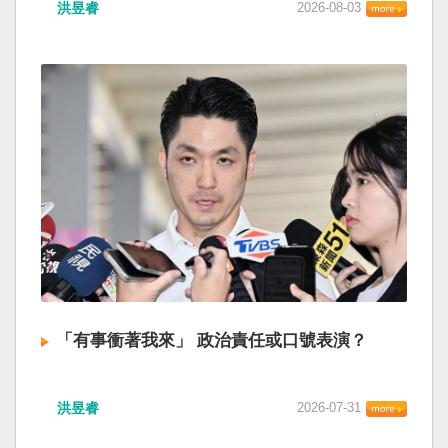
洪昱睿
2026-08-03
「有事衝著我來」 政治責任或口號表演？
洪昱睿
2026-07-31