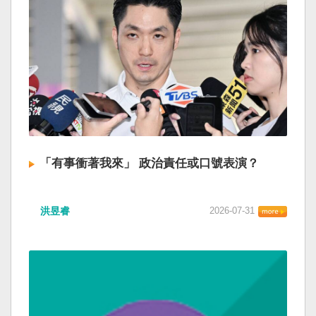
「有事衝著我來」 政治責任或口號表演？
洪昱睿
2026-07-31