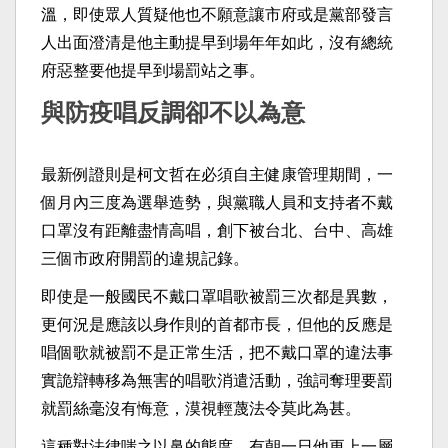
溫，即使眾人質疑他也不願意讓市府或是黨部發言
人出面澄清是他主動提早到場年年如此，沒有總統
府惡整要他提早到場罰站之事。
與防疫唱反調卻不以為意
最新例證則是柯文哲在必須自主健康管理期間，一
個月內三度為選舉造勢，與黨職人員和支持者不戴
口罩沒有距離盡情高唱，創下被台北、台中、高雄
三個市政府開罰的違規記錄。
即使是一般國民不戴口罩唱歌被罰三次都是異數，
更何況是應該以身作則的首都市長，但他的反應是
唱個歌就被罰不是正常生活，把不戴口罩的違法事
實詭辯轉移為無害的唱歌消遣活動，強詞奪理要罰
就罰絲毫沒有悔意，漠視輕蔑法令莫此為甚。
這種對法律嗤之以鼻的態度，有朝一日他更上一層