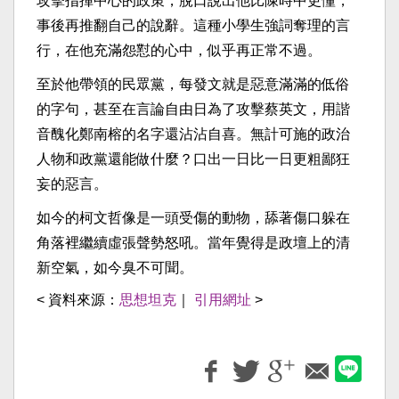
攻擊指揮中心的政策，脫口說出他比陳時中更懂，
事後再推翻自己的說辭。這種小學生強詞奪理的言
行，在他充滿怨懟的心中，似乎再正常不過。
至於他帶領的民眾黨，每發文就是惡意滿滿的低俗
的字句，甚至在言論自由日為了攻擊蔡英文，用諧
音醜化鄭南榕的名字還沾沾自喜。無計可施的政治
人物和政黨還能做什麼？口出一日比一日更粗鄙狂
妄的惡言。
如今的柯文哲像是一頭受傷的動物，舔著傷口躲在
角落裡繼續虛張聲勢怒吼。當年覺得是政壇上的清
新空氣，如今臭不可聞。
< 資料來源：
思想坦克
｜
引用網址
>