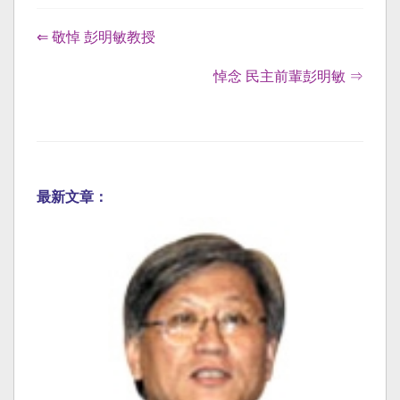
⇐ 敬悼 彭明敏教授
悼念 民主前輩彭明敏 ⇒
最新文章：