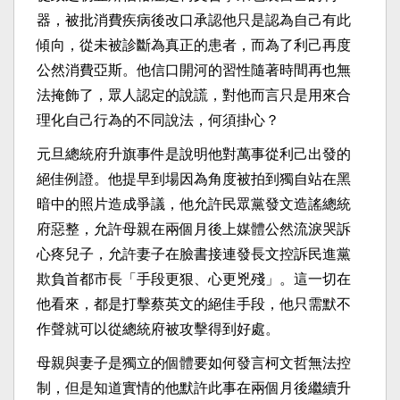
器，被批消費疾病後改口承認他只是認為自己有此
傾向，從未被診斷為真正的患者，而為了利己再度
公然消費亞斯。他信口開河的習性隨著時間再也無
法掩飾了，眾人認定的說謊，對他而言只是用來合
理化自己行為的不同說法，何須掛心？
元旦總統府升旗事件是說明他對萬事從利己出發的
絕佳例證。他提早到場因為角度被拍到獨自站在黑
暗中的照片造成爭議，他允許民眾黨發文造謠總統
府惡整，允許母親在兩個月後上媒體公然流淚哭訴
心疼兒子，允許妻子在臉書接連發長文控訴民進黨
欺負首都市長「手段更狠、心更兇殘」。這一切在
他看來，都是打擊蔡英文的絕佳手段，他只需默不
作聲就可以從總統府被攻擊得到好處。
母親與妻子是獨立的個體要如何發言柯文哲無法控
制，但是知道實情的他默許此事在兩個月後繼續升