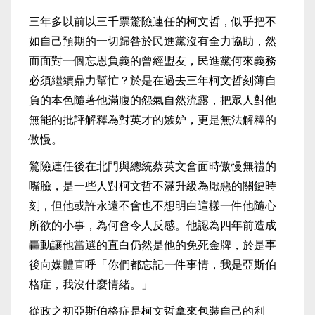
三年多以前以三千票驚險連任的柯文哲，似乎把不
如自己預期的一切歸咎於民進黨沒有全力協助，然
而面對一個忘恩負義的曾經盟友，民進黨何來義務
必須繼續鼎力幫忙？於是在過去三年柯文哲刻薄自
負的本色隨著他滿腹的怨氣自然流露，把眾人對他
無能的批評解釋為對英才的嫉妒，更是無法解釋的
傲慢。
驚險連任後在北門與總統蔡英文會面時傲慢無禮的
嘴臉，是一些人對柯文哲不滿升級為厭惡的關鍵時
刻，但他或許永遠不會也不想明白這樣一件他隨心
所欲的小事，為何會令人反感。他認為四年前造成
轟動讓他當選的直白仍然是他的免死金牌，於是事
後向媒體直呼「你們都忘記一件事情，我是亞斯伯
格症，我沒什麼情緒。」
從政之初亞斯伯格症是柯文哲拿來包裝自己的利