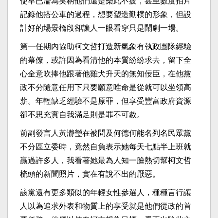
使早已淪為笑柄他們還是樂此不疲，甚至數度拍片
記錄他搭公車的過程，想要塑造勤樸的形象，但設
計好的場景橋段卻讓人一眼看穿只是鬧劇一場。
第一任期內協助柯文哲打造新氣象有執政團隊經驗
的幕僚，或許因為看清他的本質紛紛求去，留下全
心全意吹捧他跟著他雞犬升天的無知佞臣，在他黨
政不分隨意任用下只要願意唯命是從就可以坐領高
薪。年輕缺乏經驗不是原罪，但享受豐富政府資源
卻不思充實自我滿足則是罪不可赦。
前副發言人黃瀞瑩在被問及何德何能名列名民眾黨
不分區立委時，竟然自負表示她每天七點半上班就
贏過許多人，我看著她最為人知一臉熱切幫柯文哲
梳頭的新聞照片，實在有說不出的厭惡。
該黨還有更多類似的年輕女性參選人，種種言行讓
人以為追求外表和物質上的享受就是他們從政的首