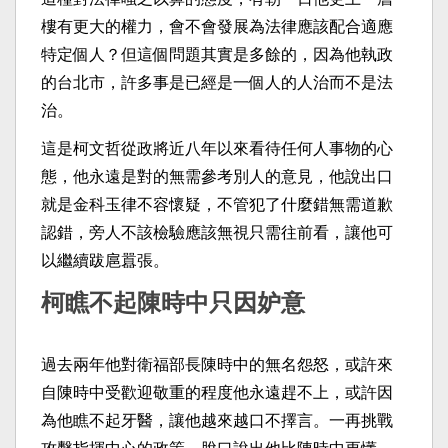
樓有更大的權力，會不會發展為法律應該配合適應
特定個人？但這個問題其實是多餘的，因為他執政
的台北市，許多事是已經是一個人的人治而不是法
治。
這是柯文哲從政將近八年以來看待任何人事物的心
態，他永遠是對的無需參考別人的意見，他說出口
就是金科玉律不容懷疑，不管犯了什麼錯無需道歉
認錯，旁人不該檢驗應該無視只需往前看，讓他可
以繼續跋扈囂張。
柯瞧不起陳時中只因妒意
過去兩年他對衛福部長陳時中的無名怨怒，或許來
自陳時中受歡迎敬重的程度他永遠趕不上，或許因
為他瞧不起牙醫，讓他越來越口不擇言。一再挑戰