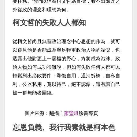
要任務。他們以信奉柯文哲為目標，看不出除此之
外從政的理念和理想為何。
柯文哲的失敗人人都知
從柯文哲尚且無關政治理念中心思想的作為，就可
以窺見他是否能成為舉足輕重政治人物的端倪，也
透露出他對更上一層樓的野心，終將成為泡沫。政
治人物如何成功很難說，但如何失敗任何人都可以
輕鬆列出必敗要件：剛愎自用，過河拆橋，自私自
利，公器私用，寬以待己，絕不認錯，還有讓自己
被一群無能者圍繞。
圖片來源：翻攝自
蕭瑩燈
臉書專頁
忘恩負義、我行我素就是柯本色