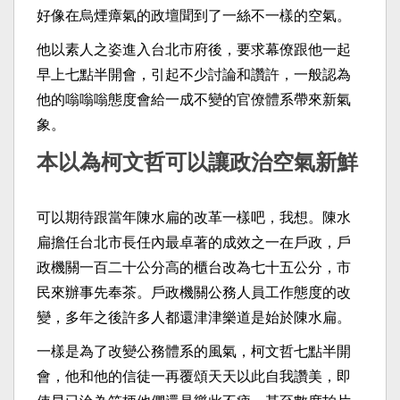
好像在烏煙瘴氣的政壇聞到了一絲不一樣的空氣。
他以素人之姿進入台北市府後，要求幕僚跟他一起
早上七點半開會，引起不少討論和讚許，一般認為
他的嗡嗡嗡態度會給一成不變的官僚體系帶來新氣
象。
本以為柯文哲可以讓政治空氣新鮮
可以期待跟當年陳水扁的改革一樣吧，我想。陳水
扁擔任台北市長任內最卓著的成效之一在戶政，戶
政機關一百二十公分高的櫃台改為七十五公分，市
民來辦事先奉茶。戶政機關公務人員工作態度的改
變，多年之後許多人都還津津樂道是始於陳水扁。
一樣是為了改變公務體系的風氣，柯文哲七點半開
會，他和他的信徒一再覆頌天天以此自我讚美，即