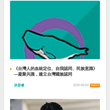
《台灣人的血統定位、自我認同、民族意識》
—凝聚共識，建立台灣國族認同
洪昱睿
2026-08-03