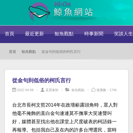
首頁
最近更新
鯨魚觀點
時事新聞
笑談人生
首頁
鯨魚觀點
從金句到低俗的柯氏言行
從金句到低俗的柯氏言行
2022-04-08
孟買春秋
鯨魚觀點
推薦數：1746
台北市長柯文哲2014年在政壇嶄露頭角時，眾人對
他毫不掩飾的直白金句連連莫不撫掌大笑連聲叫
好，媒體甚至找出他在課堂上尺度破表的柯語錄一
再報導。包括我自己及在內的許多台灣選民，當時