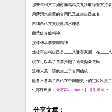
那些年柯文哲如何痛罵馬英九獲取綠營支持者
用蔣渭水前輩的台灣民眾黨當自己黨名
自稱自己在實現蔣渭水理念
繼承信介仙精神
接棒傳承李登輝精神
然後再自稱自己是二二八受害家屬，在二二八
現在可以為了選票推翻了過去拋棄選民
這種人萬一讓他當上了台灣總統
他會不會為了自己在中國歷史上的定位出賣了
< 資料來源：
潘俊霖facebook
｜
引用網址
>
分享文章：