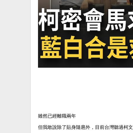
雖然已經離職兩年
但我敢說除了貼身隨扈外，目前台灣聽過柯文