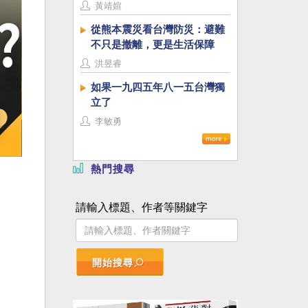
黃靖媗
從熊本震災看台灣防災：避難
不只是撤離，更是生活保障
洪昱睿
如果一九四五年八一五台灣獨
立了
李敏勇
熱門搜尋
請輸入標題、作者等關鍵字
開始搜尋