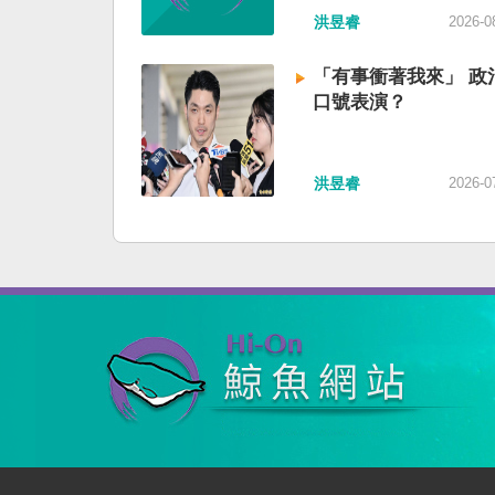
洪昱睿
2026-0
「有事衝著我來」 政
口號表演？
洪昱睿
2026-0