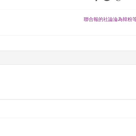
聯合報的社論淪為韓粉等