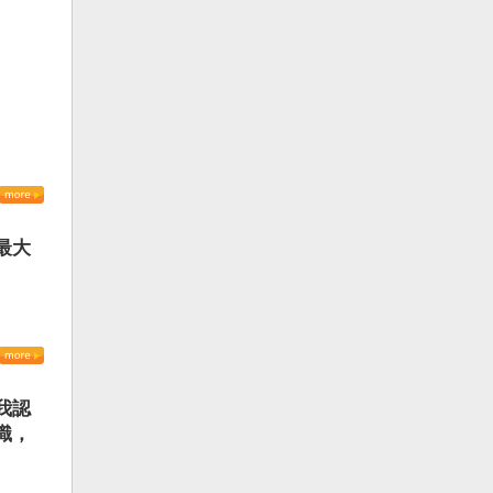
最大
我認
識，