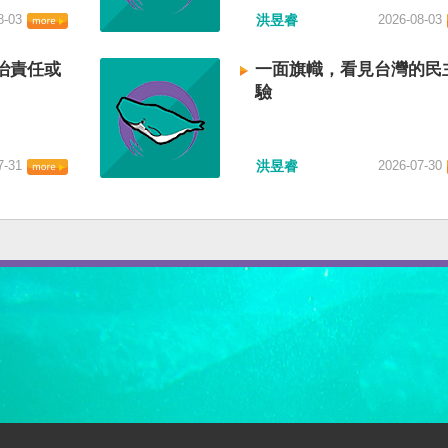
8-03
洪昱睿
2026-08-03
治責任或
一面旗幟，看見台灣的民
驗
7-31
洪昱睿
2026-07-30