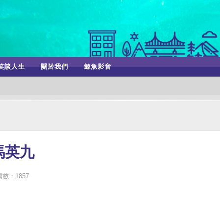
笑談人生
關於我們
鯨魚影音
馬英九
數：1857