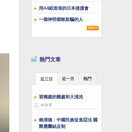
用A4紙造假的日本後援會
一個神明都敢欺騙的人
熱門文章
近一月
熱門
近三日
習獨裁的難處和大清洗
林保華
賴清德：中國民族促進惡法 國
際應團結反制