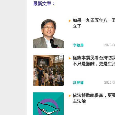
最新文章：
如果一九四五年八一
立了
李敏勇
2026-0
從熊本震災看台灣防
不只是撤離，更是生
洪昱睿
2026-0
依法解散統促黨，更
主法治