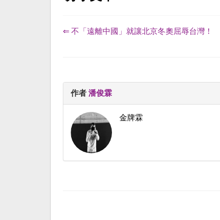
⇐ 不「遠離中國」就讓北京冬奧屈辱台灣！
作者
潘俊霖
金牌霖