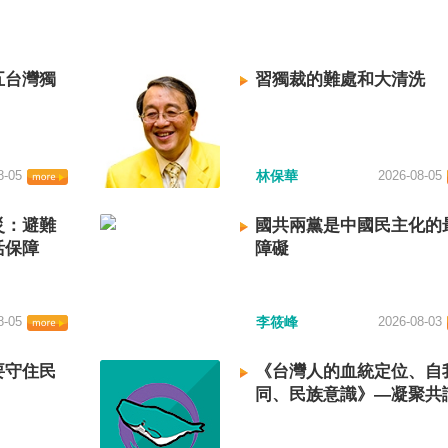
五台灣獨
習獨裁的難處和大清洗
8-05
林保華
2026-08-05
災：避難
國共兩黨是中國民主化的
活保障
障礙
8-05
李筱峰
2026-08-03
要守住民
《台灣人的血統定位、自
同、民族意識》—凝聚共
建立台灣國族認同