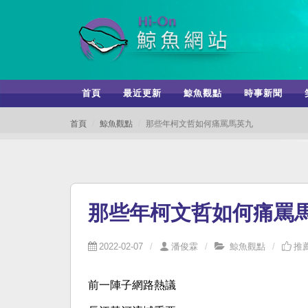
首頁
最近更新
鯨魚觀點
時事新聞
首頁
鯨魚觀點
那些年柯文哲如何痛罵馬英九
那些年柯文哲如何痛罵
2022-02-07
潘俊霖
鯨魚觀點
推薦
前一陣子網路熱議