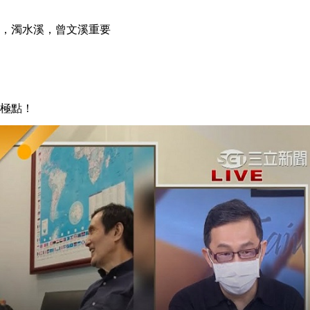
，濁水溪，曾文溪重要
極點！