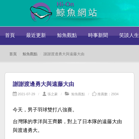
首頁
最近更新
鯨魚觀點
時事新聞
笑談人生
首頁
鯨魚觀點
謝謝渡邊勇大與遠藤大由
謝謝渡邊勇大與遠藤大由
2021-07-29
張之豪
鯨魚觀點
推薦數：2934
今天，男子羽球雙打八強賽。
台灣隊的李洋與王齊麟，對上了日本隊的遠藤大由
與渡邊勇大。