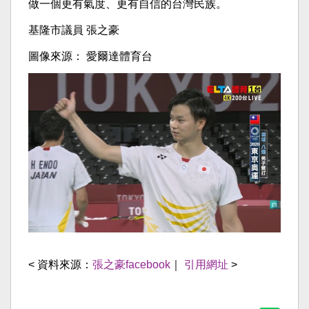
做一個更有氣度、更有自信的台灣民族。
基隆市議員 張之豪
圖像來源： 愛爾達體育台
< 資料來源：
張之豪facebook
｜
引用網址
>