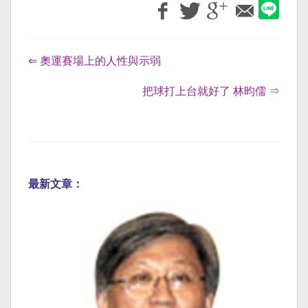
⇐ 奧運賽場上的人性與示弱
把球打上台就好了 林昀儒 ⇒
最新文章：