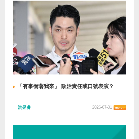
「有事衝著我來」 政治責任或口號表演？
洪昱睿
2026-07-31