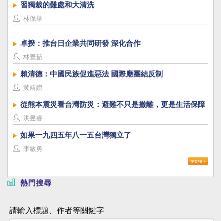
習獨裁的難處和大清洗
林保華
卓揆：推台日企業共同研發 深化合作
林薏茹
賴清德：中國民族促進惡法 國際應團結反制
黃靖媗
從熊本震災看台灣防災：避難不只是撤離，更是生活保障
洪昱睿
如果一九四五年八一五台灣獨立了
李敏勇
熱門搜尋
請輸入標題、作者等關鍵字