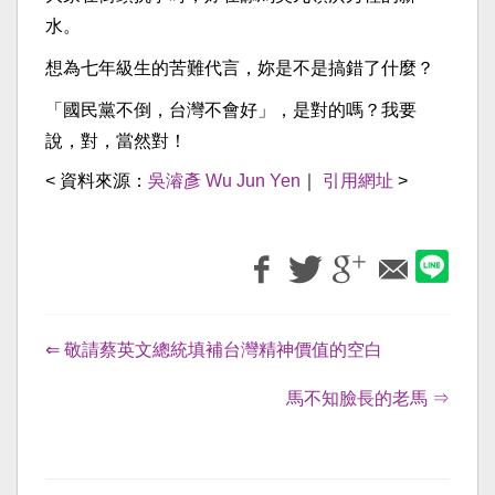
水。
想為七年級生的苦難代言，妳是不是搞錯了什麼？
「國民黨不倒，台灣不會好」，是對的嗎？我要
說，對，當然對！
< 資料來源：
吳濬彥 Wu Jun Yen
｜
引用網址
>
⇐ 敬請蔡英文總統填補台灣精神價值的空白
馬不知臉長的老馬 ⇒