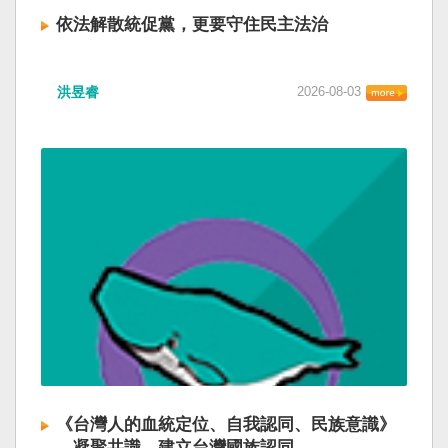
依法解散統促黨，更要守住民主法治
洪昱睿
2026-08-03
《台灣人的血統定位、自我認同、民族意識》
—凝聚共識，建立台灣國族認同