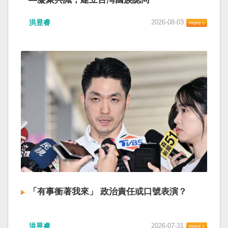
洪昱睿
2026-08-03
「有事衝著我來」 政治責任或口號表演？
洪昱睿
2026-07-31