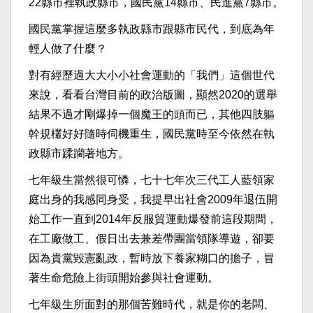
22縣市裡執政縣市，國民黨14縣市、民進黨7縣市。
國民黨掌握這麼多執政縣市跟縣市民代，到底為年
輕人做了什麼？
對有經歷過大大小小社會運動的「我們」這個世代
來說，看看台灣目前的政治版圖，顯然2020的選舉
結果不過才剛爆掉一個魔王的頭而已，其他四肢軀
幹規欉好好隨時伺機重生，國民黨時至今依然在執
政縣市蹂躪著地方。
七年級生當然很可憐，七十七年次三代工人藍領家
庭出身的我感同身受，我提早出社會2009年退伍開
始工作一直到2014年反服貿運動爆發前這段期間，
在工廠做工、假日出去兼差帶團當領隊導遊，卻要
因為貴黨毀憲亂政，暫時放下養家糊口的擔子，冒
著生命危險上街頭開始參與社會運動。
七年級生所面對的那個苦難時代，就是你的老闆、