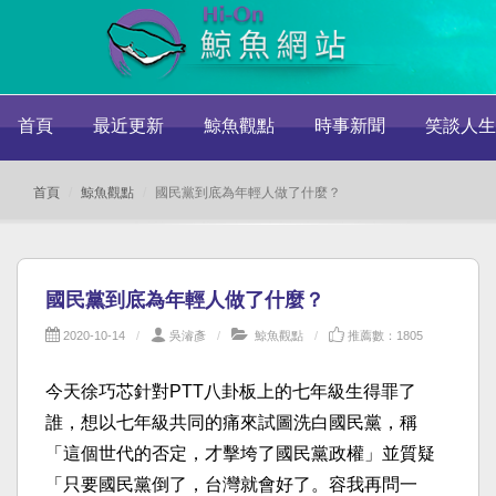
首頁
最近更新
鯨魚觀點
時事新聞
笑談人生
首頁
鯨魚觀點
國民黨到底為年輕人做了什麼？
國民黨到底為年輕人做了什麼？
2020-10-14
吳濬彥
鯨魚觀點
推薦數：1805
今天徐巧芯針對PTT八卦板上的七年級生得罪了
誰，想以七年級共同的痛來試圖洗白國民黨，稱
「這個世代的否定，才擊垮了國民黨政權」並質疑
「只要國民黨倒了，台灣就會好了。容我再問一