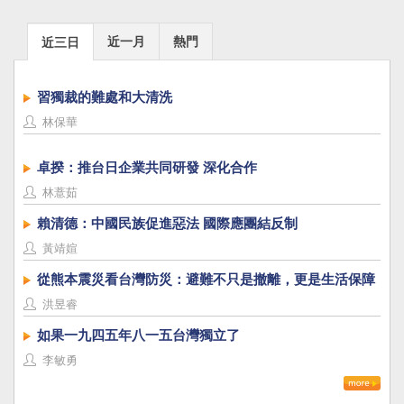
近一月
熱門
近三日
習獨裁的難處和大清洗
林保華
卓揆：推台日企業共同研發 深化合作
林薏茹
賴清德：中國民族促進惡法 國際應團結反制
黃靖媗
從熊本震災看台灣防災：避難不只是撤離，更是生活保障
洪昱睿
如果一九四五年八一五台灣獨立了
李敏勇