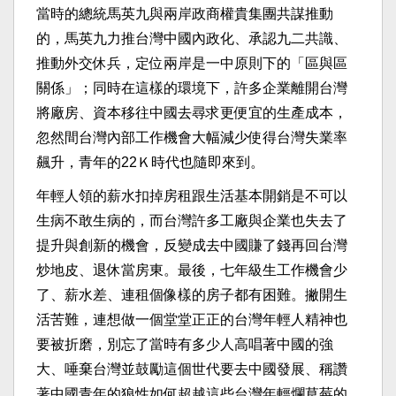
當時的總統馬英九與兩岸政商權貴集團共謀推動
的，馬英九力推台灣中國內政化、承認九二共識、
推動外交休兵，定位兩岸是一中原則下的「區與區
關係」；同時在這樣的環境下，許多企業離開台灣
將廠房、資本移往中國去尋求更便宜的生產成本，
忽然間台灣內部工作機會大幅減少使得台灣失業率
飆升，青年的22Ｋ時代也隨即來到。
年輕人領的薪水扣掉房租跟生活基本開銷是不可以
生病不敢生病的，而台灣許多工廠與企業也失去了
提升與創新的機會，反變成去中國賺了錢再回台灣
炒地皮、退休當房東。最後，七年級生工作機會少
了、薪水差、連租個像樣的房子都有困難。撇開生
活苦難，連想做一個堂堂正正的台灣年輕人精神也
要被折磨，別忘了當時有多少人高唱著中國的強
大、唾棄台灣並鼓勵這個世代要去中國發展、稱讚
著中國青年的狼性如何超越這些台灣年輕爛草莓的