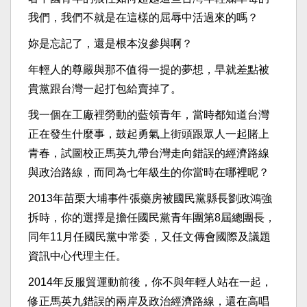
我們，我們不就是在這樣的屈辱中活過來的嗎？
妳是忘記了，還是根本沒參與啊？
年輕人的尊嚴與那不值得一提的夢想，早就差點被
貴黨跟台灣一起打包給賣掉了。
我一個在工廠裡勞動的藍領青年，當時都知道台灣
正在發生什麼事，鼓起勇氣上街頭跟眾人一起賭上
青春，試圖校正馬英九帶台灣走向錯誤的經濟路線
與政治路線，而同為七年級生的你當時在哪裡呢？
2013年苗栗大埔事件張藥房被國民黨縣長劉政鴻強
拆時，你的選擇是擔任國民黨青年團第8屆總團長，
同年11月任國民黨中常委，又任文傳會國際及議題
資訊中心代理主任。
2014年反服貿運動前後，你不與年輕人站在一起，
修正馬英九錯誤的兩岸及政治經濟路線，還在高唱