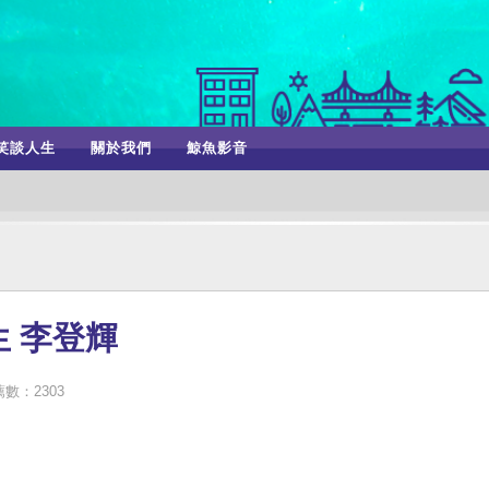
笑談人生
關於我們
鯨魚影音
 李登輝
數：2303