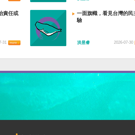
治責任或
一面旗幟，看見台灣的民
驗
7-31
洪昱睿
2026-07-30