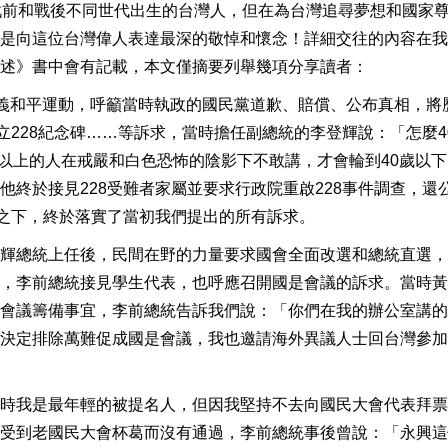
戰前和戰後不同世代出生的台灣人，但在為台灣追尋夢想和國家
是向這位台灣偉人表達最深的敬悼和懷念！詳細交往的內容在我
述》書中會有記載，本文僅摘要列舉幾項分享讀者：
28公義和平運動，呼籲當時執政的國民黨道歉、賠償、公布真相，將
立228紀念碑……等訴求，當時擔任副總統的李登輝說：「怎麼4
歲以上的人在戒嚴和白色恐怖的陰影下不敢講，才會輪到40歲以
終於接見228受難者家屬並要求行政院重啟228事件調查，還
力之下，終於落實了當初我們提出的所有訴求。
輝總統上任後，民間在野的力量要求國會全面改選和總統直選，
，李前總統接見學生代表，也呼應召開國是會議的訴求。當時黃
會議籌備事宜，李前總統告訴我們說：「你們在我的辦公室講的
決定排除萬難促成國是會議，我也邀請海外異議人士回台灣參加
時我是最年輕的被提名人，但因我堅持不去向國民大會代表拜票
受到老國民大會杯葛而沒有通過，李前總統事後曾說：「永興這