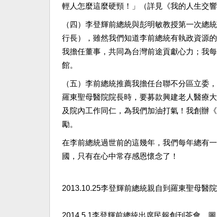
輕人怎麼這麼硬頸！」（詳見《我的人生交響
（四）李登輝前總統與彭明敏教授第一次總統
行長），雖然我們知道李前總統有執政資源的
我擔任董事，共同為台灣前途貢獻心力；我每
館。
（五）李前總統推薦我擔任台聯不分區立委，
羅東聖母醫院院長時，要募款興建老人醫療大
及院內工作同仁，為我們加油打氣！我創辦《
勵。
在李前總統過世前的這幾年，我們每年總有一
國，只有在心中常存感恩懷念了！
2013.10.25李登輝前總統親自到羅東聖
2014.5.1李登輝前總統出席民報創刊茶會。