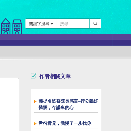
關鍵字搜尋
作者相關文章
獲提名監察院長感言–行公義好
憐憫，存謙卑的心
尹衍樑兄，我慢了一步找你