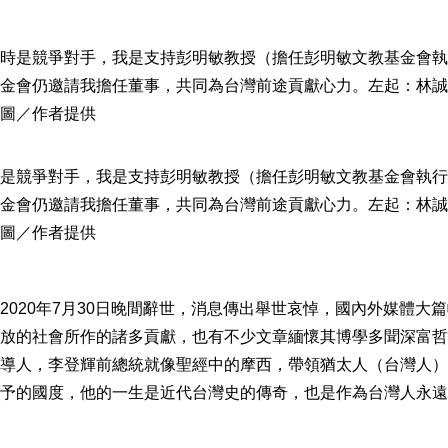
是競爭對手，我是支持彭明敏教授（擔任彭明敏文教基金會執行
金會仍邀請我擔任董事，共同為台灣前途貢獻心力。左起：林誠
圖／作者提供
020年7月30日晚間辭世，消息傳出舉世哀悼，國內外媒體大
放的社會所作的諸多貢獻，也有不少文章緬懷其博學多聞深富哲
導人，李登輝前總統就像聖經中的摩西，帶領猶太人（台灣人）
予的國度，他的一生是近代台灣史的傳奇，也是作為台灣人永遠