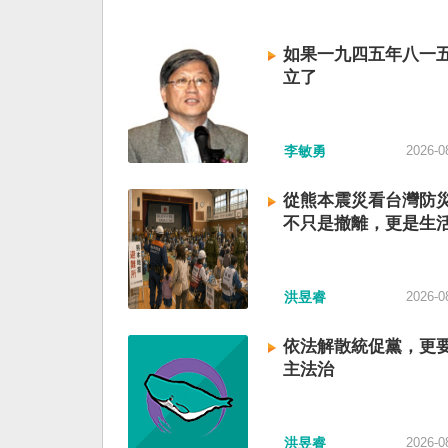
如果一九四五年八一
立了
李敏勇
2026-0
從熊本震災看台灣防
不只是撤離，更是生
洪昱睿
2026-0
依法解散統促黨，更
主法治
洪昱睿
2026-0