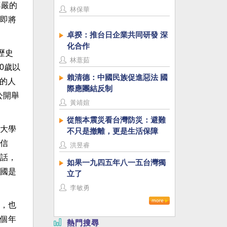
尊嚴的
林保華
即將
卓揆：推台日企業共同研發 深
化合作
歷史
林薏茹
0歲以
賴清德：中國民族促進惡法 國
下的人
際應團結反制
公開舉
黃靖媗
從熊本震災看台灣防災：避難
大學
不只是撤離，更是生活保障
信
洪昱睿
話，
如果一九四五年八一五台灣獨
國是
立了
李敏勇
，也
個年
熱門搜尋