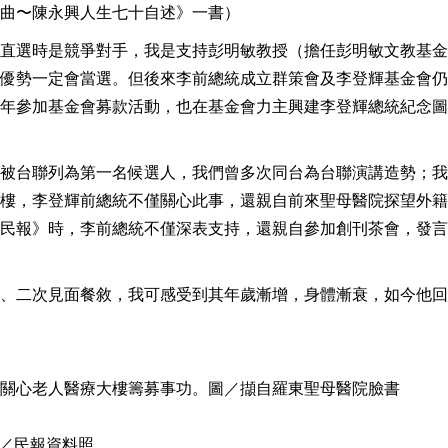
曲〜陳永興人生七十自述》一書）
直選時是競爭對手，我是支持彭明敏教授（擔任彭明敏文教基金
優勢一定會當選。但後來李前總統成立群策會及李登輝基金會仍
年參加基金會募款活動，也在基金會力主興建李登輝總統紀念圖
被台聯列為第一名候選人，我們曾多次同台為台聯演講造勢；我
樓，李登輝前總統不僅關心此事，還親自前來聖母醫院探望外籍
民報》時，李前總統不僅深表支持，還親自參加創刊茶會，發言
、二次見面餐敘，我可感受到其年歲漸增，身體漸衰，如今他回
母醫院關心老人醫療大樓籌募事功。圖／擷自羅東聖母醫院臉書
圖／民報資料照