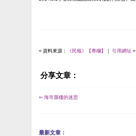
< 資料來源：
《民報》【專欄】
｜
引用網址
>
分享文章：
⇐ 海市蜃樓的迷思
最新文章：