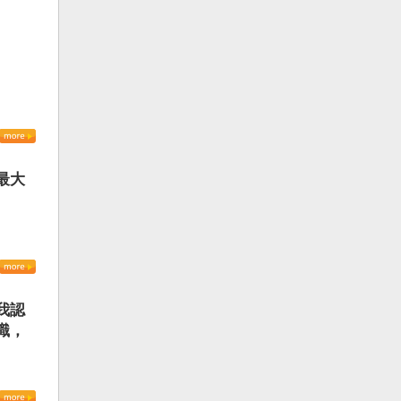
最大
我認
識，