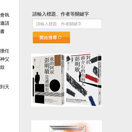
請輸入標題、作者等關鍵字
會執
邀請
書
開始搜尋
擔任
神父
鼓
到天