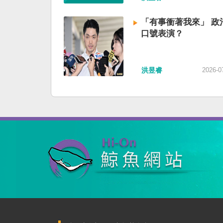
「有事衝著我來」 政
口號表演？
洪昱睿
2026-0