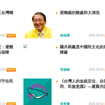
五台灣獨
習獨裁的難處和大清洗
8-05
林保華
2026-08-05
災：避難
國共兩黨是中國民主化的
活保障
障礙
8-05
李筱峰
2026-08-03
要守住民
《台灣人的血統定位、自
同、民族意識》—凝聚共
建立台灣國族認同
8-03
洪昱睿
2026-08-03