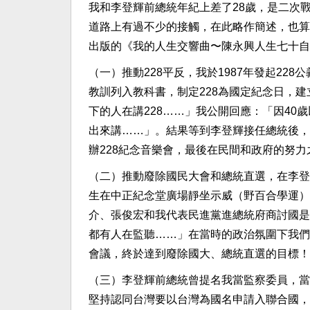
我和李登輝前總統年紀上差了28歲，是二次
道路上有過不少的接觸，在此略作簡述，也算
出版的《我的人生交響曲〜陳永興人生七十自
（一）推動228平反，我於1987年發起2
教訓列入教科書，制定228為國定紀念日，建
下的人在講228……」我公開回應：「因40
出來講……」。結果等到李登輝接任總統後，他
辦228紀念音樂會，最後在民間和政府的努
（二）推動廢除國民大會和總統直選，在李登
生在中正紀念堂廣場靜坐示威（野百合學運）
介、張俊宏和我代表民進黨進總統府商討國是
都有人在監聽……」在當時的政治氛圍下我們
會議，終於達到廢除國大、總統直選的目標！
（三）李登輝前總統曾提名我當監察委員，當
堅持認同台灣要以台灣為國名申請入聯合國，