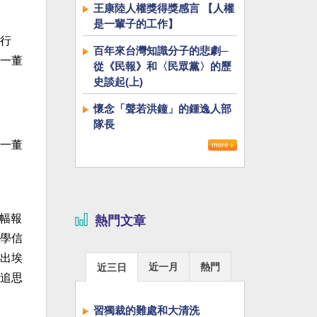
王康陸人權獎得獎感言 【人權
是一輩子的工作】
百年來台灣知識分子的悲劇─
從《民報》和〈民眾黨〉的歷
史談起(上)
懷念「聲若洪鐘」的鍾逸人部
隊長
一董
篇幅報
熱門文章
學信
出埃
近一月
熱門
近三日
追思
習獨裁的難處和大清洗