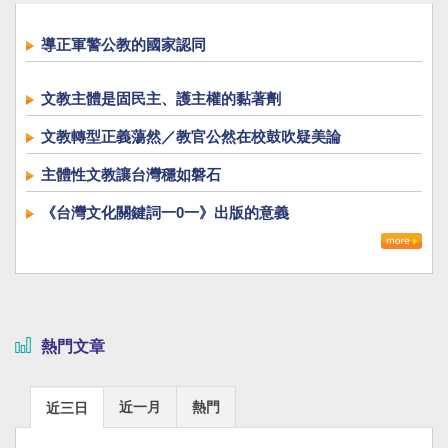
導正軍警公教的國家認同
文教主體是固民主、護主權的黏著劑
文教轉型正義蕩然／教官公然在校鼓吹疑美論
主體性文教讓台灣穩如磐石
《台灣文化關鍵詞一0一》出版的意義
熱門文章
近一月
熱門
近三日