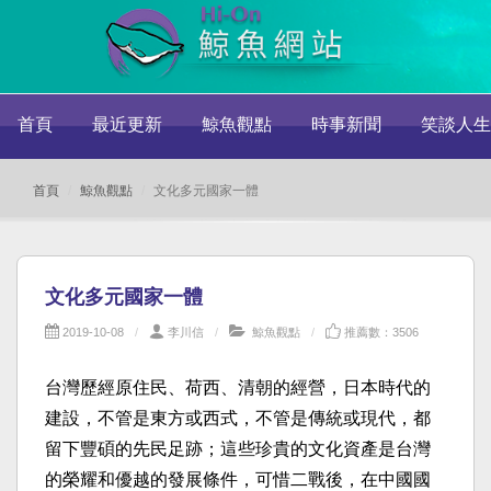
首頁
最近更新
鯨魚觀點
時事新聞
笑談人生
首頁
鯨魚觀點
文化多元國家一體
文化多元國家一體
2019-10-08
李川信
鯨魚觀點
推薦數：3506
台灣歷經原住民、荷西、清朝的經營，日本時代的
建設，不管是東方或西式，不管是傳統或現代，都
留下豐碩的先民足跡；這些珍貴的文化資產是台灣
的榮耀和優越的發展條件，可惜二戰後，在中國國