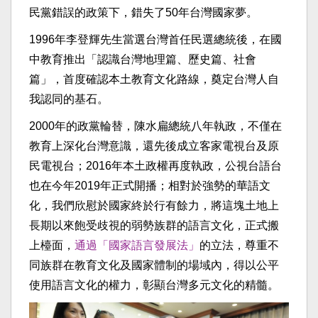
民黨錯誤的政策下，錯失了50年台灣國家夢。
1996年李登輝先生當選台灣首任民選總統後，在國
中教育推出「認識台灣地理篇、歷史篇、社會
篇」，首度確認本土教育文化路線，奠定台灣人自
我認同的基石。
2000年的政黨輪替，陳水扁總統八年執政，不僅在
教育上深化台灣意識，還先後成立客家電視台及原
民電視台；2016年本土政權再度執政，公視台語台
也在今年2019年正式開播；相對於強勢的華語文
化，我們欣慰於國家終於行有餘力，將這塊土地上
長期以來飽受歧視的弱勢族群的語言文化，正式搬
上檯面，
通過「國家語言發展法」
的立法，尊重不
同族群在教育文化及國家體制的場域內，得以公平
使用語言文化的權力，彰顯台灣多元文化的精髓。