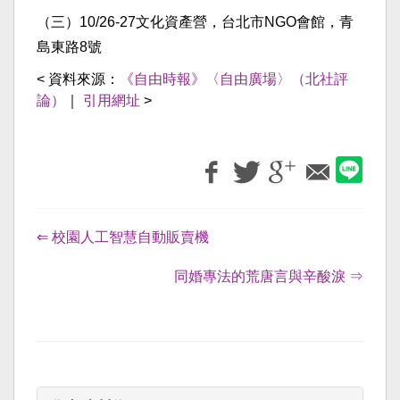
（三）10/26-27文化資產營，台北市NGO會館，青
島東路8號
< 資料來源：
《自由時報》〈自由廣場〉（北社評
論）
｜
引用網址
>
⇐ 校園人工智慧自動販賣機
同婚專法的荒唐言與辛酸淚 ⇒