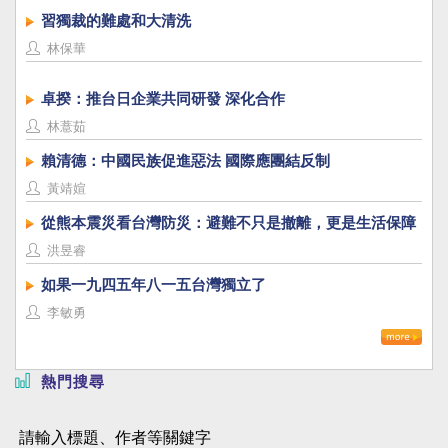
習獨裁的難處和大清洗
林保華
卓揆：推台日企業共同研發 深化合作
林薏茹
賴清德：中國民族促進惡法 國際應團結反制
黃靖媗
從熊本震災看台灣防災：避難不只是撤離，更是生活保障
洪昱睿
如果一九四五年八一五台灣獨立了
李敏勇
熱門搜尋
請輸入標題、作者等關鍵字