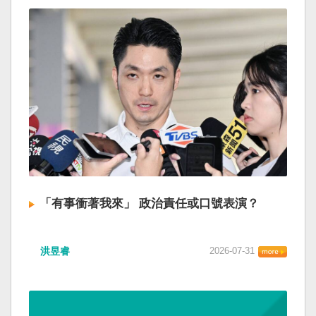
「有事衝著我來」 政治責任或口號表演？
洪昱睿
2026-07-31