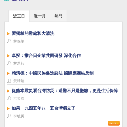
近一月
熱門
近三日
習獨裁的難處和大清洗
林保華
卓揆：推台日企業共同研發 深化合作
林薏茹
賴清德：中國民族促進惡法 國際應團結反制
黃靖媗
從熊本震災看台灣防災：避難不只是撤離，更是生活保障
洪昱睿
如果一九四五年八一五台灣獨立了
李敏勇