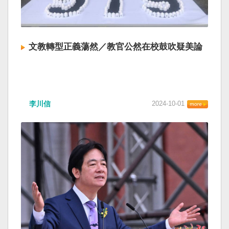
文教轉型正義蕩然／教官公然在校鼓吹疑美論
李川信
2024-10-01