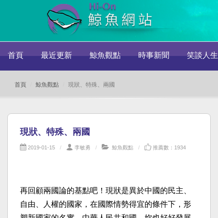
首頁
最近更新
鯨魚觀點
時事新聞
笑談人生
首頁
鯨魚觀點
現狀、特殊、兩國
現狀、特殊、兩國
2019-01-15
李敏勇
鯨魚觀點
推薦數：1934
再回顧兩國論的基點吧！現狀是異於中國的民主、
自由、人權的國家，在國際情勢得宜的條件下，形
塑新國家的名實。中華人民共和國，妳也好好發展