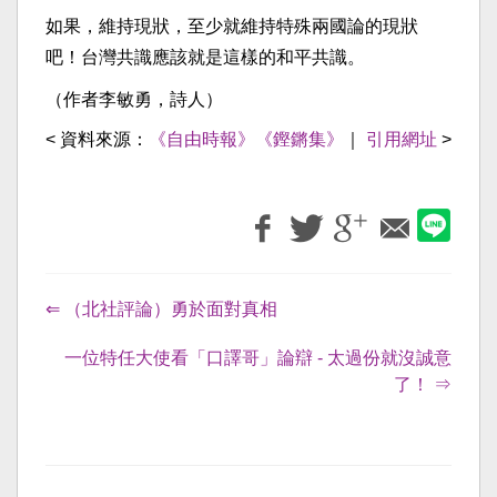
如果，維持現狀，至少就維持特殊兩國論的現狀
吧！台灣共識應該就是這樣的和平共識。
（作者李敏勇，詩人）
< 資料來源：
《自由時報》《鏗鏘集》
｜
引用網址
>
⇐ （北社評論）勇於面對真相
一位特任大使看「口譯哥」論辯 - 太過份就沒誠意
了！ ⇒