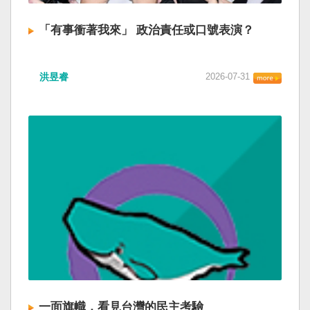
「有事衝著我來」 政治責任或口號表演？
洪昱睿
2026-07-31
一面旗幟，看見台灣的民主考驗