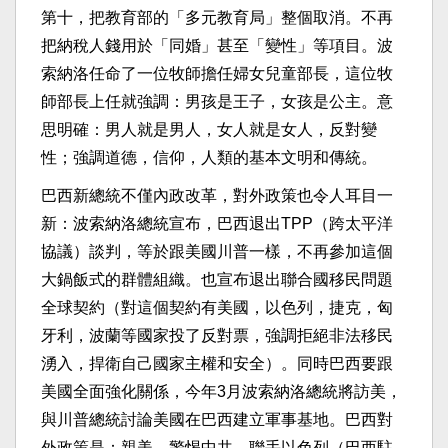
第十，把教育部的「多元教育局」整個取消。不再
把納稅人錢用於「同婚」甚至「變性」等項目。波
索納洛任命了一位牧師擔任婦女兒童部長，這位牧
師部長上任就強調：男孩是王子，女孩是公主。意
思明確：男人就是男人，女人就是女人，反對變
性；強調道德，信仰，人類的基本文明和傳統。
巴西新總統不僅內政改革，對外政策也令人耳目一
新：波索納洛總統宣布，巴西退出TPP（跨太平洋
協議）談判，等於跟美國川普一樣，不再參加這個
大鍋飯式的群體組織。也宣布退出聯合國移民問題
全球契約（對這個契約有美國，以色列，捷克，匈
牙利，波蘭等國家投了反對票，強調拒絕非法移民
湧入，捍衛自己國家主權和安全）。同時巴西要跟
美國全面強化關係，今年3月波索納洛總統將訪美，
與川普總統討論美國在巴西建立軍事基地。巴西對
外政策是：親美、警惕中共、聯手以色列（巴西駐