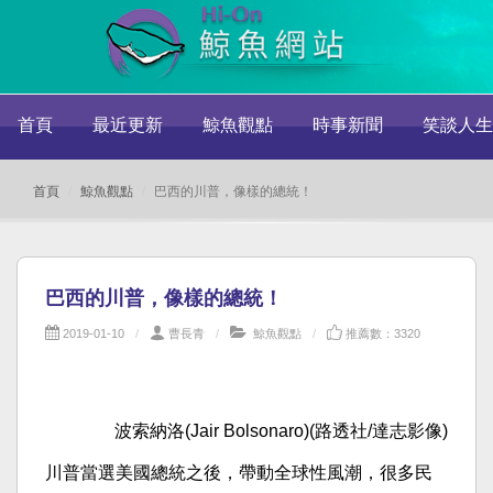
首頁
最近更新
鯨魚觀點
時事新聞
笑談人生
首頁
鯨魚觀點
巴西的川普，像樣的總統！
巴西的川普，像樣的總統！
2019-01-10
曹長青
鯨魚觀點
推薦數：3320
波索納洛(Jair Bolsonaro)(路透社/達志影像)
川普當選美國總統之後，帶動全球性風潮，很多民