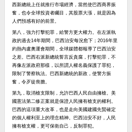
西新總統上任就推行市場經濟，當然使巴西商界振
奮，也令全球投資者矚目，其股票大漲，就是因為
人們預感有好的前景。
第八，強力打擊犯罪，給警方更大權力。在左派執
政的過去14年期間，巴西治安每況愈下；2016年里
約熱內盧奧運會期間，全球媒體都報導了巴西治安
之差。巴西右派新總統誓言反貪腐，打擊犯罪，不
再像左派政府那樣，以所謂人權名義保護了罪犯，
限制了警察執法。巴西新總統的新政，使警方振
奮，令歹徒喪膽。
第九，取消槍支限制，允許巴西人民自由擁槍。美
國憲法第二修正案就是保證人民擁有槍支的權利。
巴西的這項重大改革，也是走向美國建國先賢確定
的個人權利至上的理念精神。巴西治安不好，人民
擁有槍支權，更可保衛自己，反制罪犯。