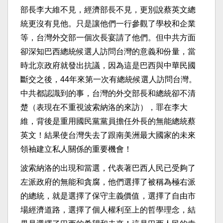
部長李大維不見，經濟部長不見，更別說蔡英文總
統更沒有見他。只是讓他們一行參觀了學校和企業
等，台灣外交部一個次長宴請了他們。但中共方面
卻深知巴西總統候選人訪問台灣的意義和份量，當
時北京政府就發出抗議，因為這是巴西與中華民國
斷交之後，44年來第一次有總統候選人訪問台灣。
中共都認識到的事，台灣的外交部長和總統卻不清
楚（表現在不重視波索納洛的來訪），罪在李大
維，背後是重用國民黨黨員擔任外長的無能總統蔡
英文！結果使台灣失去了跟南美洲最大國家的未來
領袖建立私人關係的重要機會！
波索納洛的出現和當選，代表著巴西人民已受夠了
左派政府的無能和貪腐，他們選擇了被稱為極右派
的總統，就是選擇了保守主義價值，選擇了自由市
場經濟道路，選擇了個人權利至上的哲學理念，結