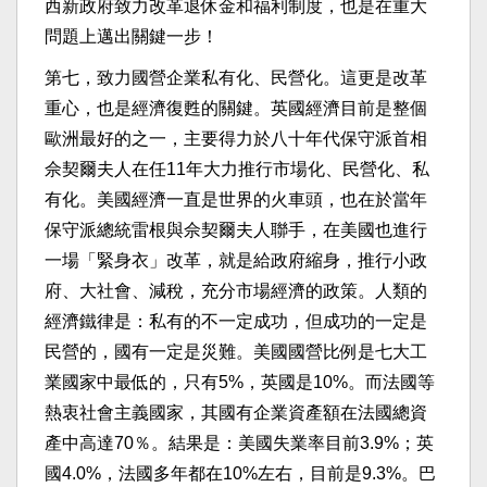
西新政府致力改革退休金和福利制度，也是在重大
問題上邁出關鍵一步！
第七，致力國營企業私有化、民營化。這更是改革
重心，也是經濟復甦的關鍵。英國經濟目前是整個
歐洲最好的之一，主要得力於八十年代保守派首相
佘契爾夫人在任11年大力推行市場化、民營化、私
有化。美國經濟一直是世界的火車頭，也在於當年
保守派總統雷根與佘契爾夫人聯手，在美國也進行
一場「緊身衣」改革，就是給政府縮身，推行小政
府、大社會、減稅，充分市場經濟的政策。人類的
經濟鐵律是：私有的不一定成功，但成功的一定是
民營的，國有一定是災難。美國國營比例是七大工
業國家中最低的，只有5%，英國是10%。而法國等
熱衷社會主義國家，其國有企業資產額在法國總資
產中高達70％。結果是：美國失業率目前3.9%；英
國4.0%，法國多年都在10%左右，目前是9.3%。巴