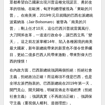
眾都希望自己國家出現川普這種兌現諾言、勇於改
革的領袖。在歐洲，匈牙利總理被視為「東歐的川
普」。在南美洲，2019年元旦就職的巴西右派總統
波索納洛（Jair Bolsonaro）被譽為「南美的川
普」；剛上任才10天，這位巴西川普就雷厲風行、
大刀闊斧改革，一道道行政命令，讓巴西立馬「變
天」。這之前左派掌權14年、陷入各種困境的南美
最大國家，新年新總統帶來的新景色不僅令世界矚
目，更給二億多巴西人民帶來激動，帶來對偉大巴
西的憧憬！
在內政方面，巴西新總統強調兩個拒絕：拒絕社會
主義，拒絕政治正確！而這兩項不僅是巴西，也是
全球左派們熱衷的。巴西新總統在2019年第一天，
開門見山、開天闢地，明確宣佈走市場經濟（拒絕
社會主義）；強調真實（不再政治正確）、強調保
守主義（重視個人權利、道德理想）。