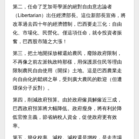
第二，任命了芝加哥學派的絕對自由意志論者
（Libertarian）出任經濟部長。這位新部長宣佈，將
改革過去四十年的經濟體制，巴西要走三化：自由
化、市場化、民營化。僅這項任命，就令投資者振
奮，巴西股市隨之大漲！
第三，把土地開採放權還給農民，廢除政府限制，
不再像之前左派執政時那樣，用保護原住民等理由
限制農民自由使用（開採）土地。這是巴西農業走
向自由化的鬆綁之舉，受到廣大農民的歡迎（但遭
環保分子反對）。
第四，削減政府預算。由於政府僱員解僱近三成，
巴西政府預算將大幅降低。政府瘦身，將有利於降
低官僚主義，節省納稅人資金，促使政府更有效
率。
第五，簡化稅率、減稅。減稅還是增稅，是走市場