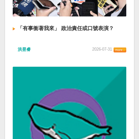
「有事衝著我來」 政治責任或口號表演？
洪昱睿
2026-07-31