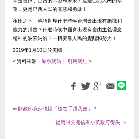
果是選擇了巴西的希望和未來！這是巴西人民的幸
運，更是巴西人民的智慧和勇敢！
相比之下，華語世界什麼時候台灣會出現有膽識和
能力的川普？什麼時候中國會出現有自由主義理念
精神的波索納洛？一切要靠人民的覺醒和努力！
2019年1月10日於美國
< 資料來源：
鯨魚網站
｜
引用網址
>
⇐ 財政部竟然也懂「槍在手跟我走」？
從兩封公開信看小英政府得失 ⇒