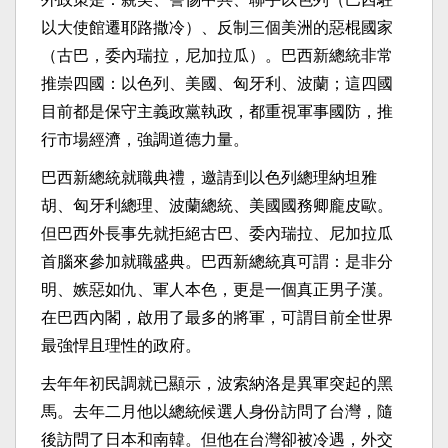
以大使館遷耶路撒冷）、反制三個美洲的惡棍國家
（古巴，委內瑞拉，尼加拉瓜）。巴西新總統非常
推崇四國：以色列、美國、匈牙利、波蘭；這四國
目前都是保守主義政黨執政，都重視軍事國防，推
行市場經濟，強調道德力量。
巴西新總統就職典禮，邀請到以色列總理納坦雅
胡、匈牙利總理、波蘭總統、美國國務卿龐皮歐。
但巴西外長事先就拒絕古巴、委內瑞拉、尼加拉瓜
首腦來參加就職盛典。巴西新總統真可謂：是非分
明、嫉惡如仇、軍人本色，更是一個真正男子漢。
在巴西內閣，啟用了最多的將軍，可謂目前全世界
最強悍且理性的政府。
去年年初民調就已顯示，波索納洛是異軍突起的黑
馬。去年二月他以總統候選人身份訪問了台灣，隨
後訪問了日本和南韓。但他在台灣卻被冷遇，外交