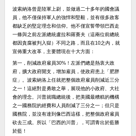
波索納洛曾是陸軍上尉，並做過二十多年的國會議
員，他不僅保持軍人的強悍和堅毅，並有很多政客
都缺乏的堅定理念和信仰。他不僅宣誓帶領巴西走
一條與之前左派總統盧拉和羅賽夫（這兩位前總統
都因貪腐被判入獄）不同之路，而且在10之內，就
宣佈重大改革，主要體現在十大方面：
第一，削減政府雇員30%！左派們總是熱衷大政
府，擴大政府開支，增加雇員，使政府患上「肥胖
症」。波索納洛上任就把整個政府雇員削減近三分
之一！這絕對是勇敢之舉，展現他的小政府、大社
會的理念。川普就職總統後，把美國最糟糕的機構
之一國務院的經費和人員削減了三分之一；但只是
國務院，並沒有達到像巴西這樣，把整個政府雇員
砍去三成。所以「巴西的川普」，可謂青出於藍勝
於藍！