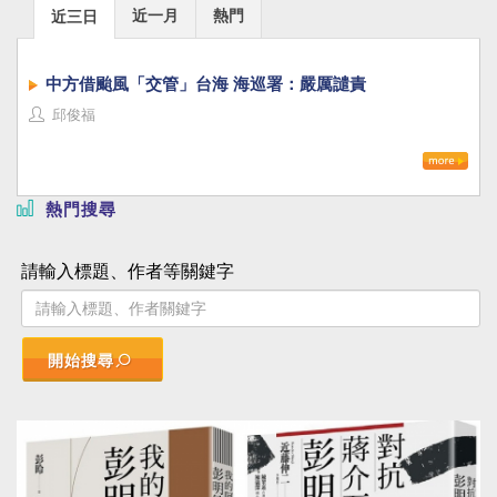
近一月
熱門
近三日
中方借颱風「交管」台海 海巡署：嚴厲譴責
邱俊福
熱門搜尋
請輸入標題、作者等關鍵字
開始搜尋