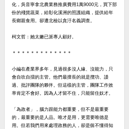
化，吳
音寧拿北農業務推廣費用1萬9000元，買下部
份的殘貨
蔬菜，給彰化溪洲的照護組織，提供給年
長鄉親食用。卻遭
北檢以貪汙名義調查。
柯文哲：她太嫩已派專人顧好。
＊＊＊＊＊＊＊＊＊＊＊＊＊
小編在產業界多年，見過很多沒人緣、沒能力，只
會自吹自
擂的主管。他們最擅長的就是攬功、諉
過、批評團隊的夥伴
。但這樣的主管，團隊工作效
率肯定不會好。因為人才留不
住，只能留住奴才。
「為政者」，腦力跟能力都重要，但不是最重要
的，最重要
的是人品。唯才是用，更需要唯德是
用。但若我們用來處理
政務的人，卻是個不懂得知