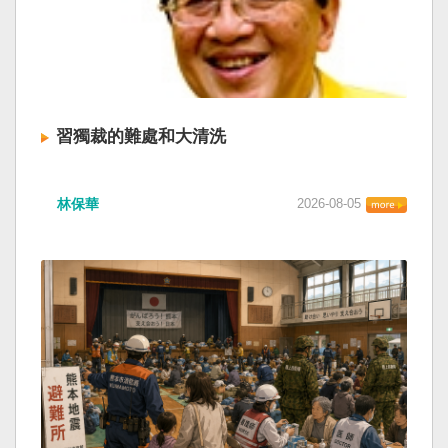
習獨裁的難處和大清洗
林保華
2026-08-05