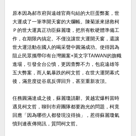
原本因為郝市府與遠雄官商勾結的大巨蛋弊案，世
大運成了
一筆準開天窗的大爛帳。陳菊派來拯救柯
Ｐ的世大運真正功
臣蘇麗瓊，把所有軟硬體準備工
作，在期限內搞定。不僅沒
讓世大運開天窗，還讓
世大運活動在國人的喝采聲中圓滿成
功。使得因為
阻止民眾攜帶印有台灣圖案+英文字TAIW
AN的旗幟
進場，引發全台公憤，更因查弊不力，包庇遠雄
等
五大弊案，而人氣暴跌的柯文哲，在世大運閉幕式
後，滿
意度從谷底反彈回升，甚至重新攻頂。
任務圓滿達成之後，蘇麗瓊請辭。黃越宏爆料當時
遇見柯文
哲，聊到市府團隊都要跑光的問題，柯竟
回應「因為哪些人
都發現沒得抽」，惹得蘇麗瓊氣
憤到連夜傳簡訊，質問柯文
哲。