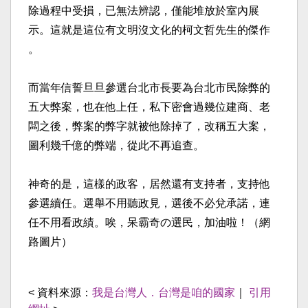
除過程中受損，已無法辨認，僅能堆放
於室內展
示。這就是這位有文明沒文化的柯文哲先生的傑作
。
而當年信誓旦旦參選台北市長要為台北市民除弊的
五大弊案
，也在他上任，私下密會過幾位建商、老
闆之後，弊案的弊
字就被他除掉了，改稱五大案，
圖利幾千億的弊端，從此不
再追查。
神奇的是，這樣的政客，居然還有支持者，支持他
參選續任
。選舉不用聽政見，選後不必兌承諾，連
任不用看政績。唉
，呆霸奇の選民，加油啦！（網
路圖片）
< 資料來源：
我是台灣人．台灣是咱的國家
｜
引用