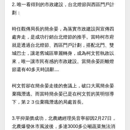
2. 唯一看得到的市政建設，台北燈節與西區門戶計
劃：
時任觀傳局長的簡余晏，為落實市政建設與宣傳四
處奔走，
是成功行銷台北燈節的推手。當時柯市府
就是透過台北燈節
、西區門戶計劃，搭配北門、雙
城巴士，讓老舊城區華麗轉
身，成為柯文哲執政以
來，唯一讓市民有感的市政建設。當
簡余晏距離燈
節還有40多天時請辭....
柯文哲卻在簡余晏走後的會議上，破口大罵簡余晏
棄職潛逃
。而當時簡余晏已是在柯文哲的英明領導
下，第２３位棄職
潛逃的局處首長。
3.平抑菜價成功，北農總經理吳音寧卻因2月27日，
北
農爆發休市風波後，多達3000多公噸蔬菜無法消