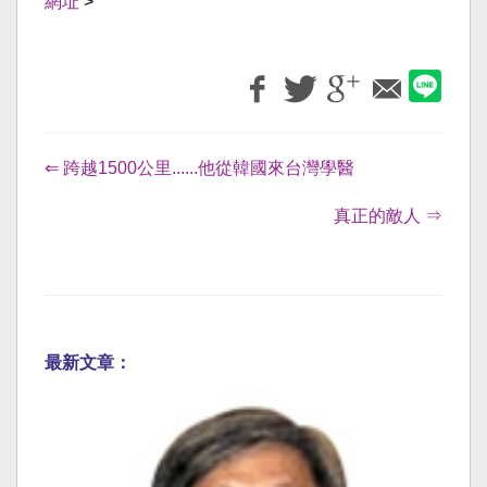
網址
>
⇐ 跨越1500公里......他從韓國來台灣學醫
真正的敵人 ⇒
最新文章：