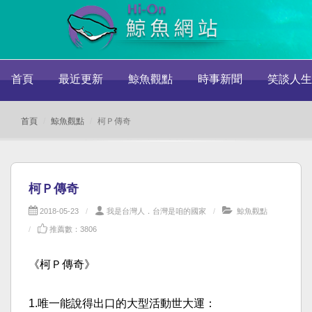
首頁
最近更新
鯨魚觀點
時事新聞
笑談人生
首頁
鯨魚觀點
柯Ｐ傳奇
柯Ｐ傳奇
2018-05-23
我是台灣人．台灣是咱的國家
鯨魚觀點
推薦數：3806
《柯Ｐ傳奇》
1.唯一能說得出口的大型活動世大運：