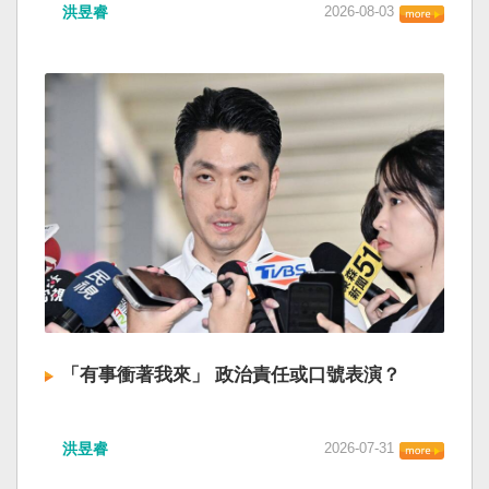
洪昱睿
2026-08-03
「有事衝著我來」 政治責任或口號表演？
洪昱睿
2026-07-31