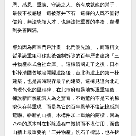
恩、感恩、重義、守諾之人。所
有成就他的幫手，
最後不被感恩，還被落井下石，這樣的人
既不值得
信賴，無法統領人才，也無法把重要的事務，處理
到妥善圓滿。
譬如因為西區門戶計畫「北門優先論」，而遭柯文
哲承諾重
組可移動後強制拆除的百年歷史建築「三
井物產株式會社倉
庫」。這棟清國走了之後，日本
拆掉清國舊城牆開闢道路後
，台北街道上的第一棟
建築，也是當時現存最早的建築。這
棟見證台北走
向現代化的里程碑，在北市府粗暴地拆遷重組
後，
據說新面貌能讓人為之驚奇，不過驚的不是它的原
貌保
存與重現，而是為它的百年風華不復記憶感到
驚嚇。嶄新的
山牆、木構件加上重繪的商標，因為
75%的原木料在拆除
過程中毀損而不堪使用，而舊
山牆上最重要的「三井物產」
洗石子標誌，也在拆