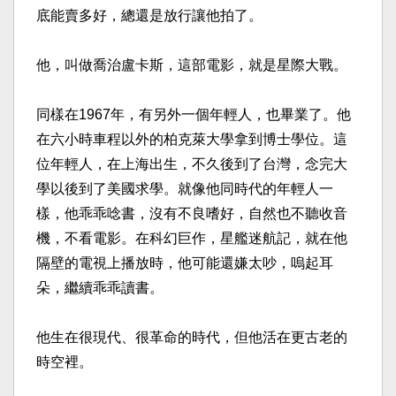
底能賣多好，總還是放行讓他拍
了。
他，叫做喬治盧卡斯，這部電影，就是星際大戰。
同樣在1967年，有另外一個年輕人，也畢業了。他
在六
小時車程以外的柏克萊大學拿到博士學位。這
位年輕人，在
上海出生，不久後到了台灣，念完大
學以後到了美國求學。
就像他同時代的年輕人一
樣，他乖乖唸書，沒有不良嗜好，
自然也不聽收音
機，不看電影。在科幻巨作，星艦迷航記，
就在他
隔壁的電視上播放時，他可能還嫌太吵，嗚起耳
朵，
繼續乖乖讀書。
他生在很現代、很革命的時代，但他活在更古老的
時空裡。