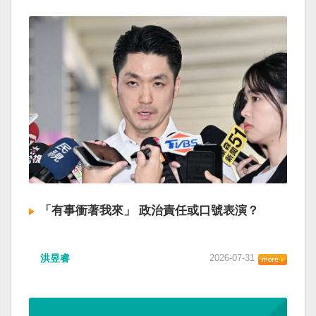
「有事衝著我來」 政治責任或口號表演？
洪昱睿
2026-07-31