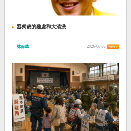
習獨裁的難處和大清洗
林保華
2026-08-05