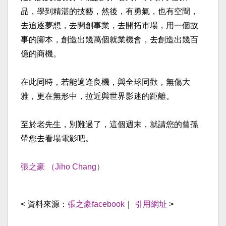
品，學到精湛的技藝
，然後，有勇氣，也有空間，
去追逐夢想，去開創事業，去
開拓市場，用一個故
事的腳本，創造出幾萬個就業機會，去
創造出幾百
億的商機。
在此同時，若能適逢良機，與全球同歡，無傷大
雅，更在無
形中，拉近與世界影迷的距離。
至於老先生，別難過了，這個週末，就請您的曾孫
帶您去看
場電影吧。
張之豪 （Jiho Chang）
< 資料來源：
張之豪facebook
｜
引用網址
>