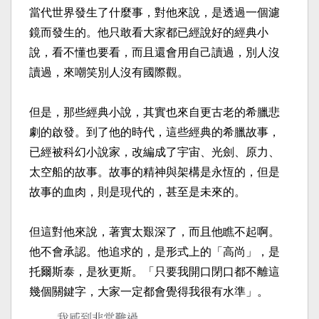
當代世界發生了什麼事，對他來說，是透過一個濾
鏡而發生
的。他只敢看大家都已經說好的經典小
說，看不懂也要看，
而且還會用自己讀過，別人沒
讀過，來嘲笑別人沒有國際觀
。
但是，那些經典小說，其實也來自更古老的希臘悲
劇的啟發
。到了他的時代，這些經典的希臘故事，
已經被科幻小說家
，改編成了宇宙、光劍、原力、
太空船的故事。故事的精神
與架構是永恆的，但是
故事的血肉，則是現代的，甚至是未
來的。
但這對他來說，著實太艱深了，而且他瞧不起啊。
他不會承
認。他追求的，是形式上的「高尚」，是
托爾斯泰，是狄更
斯。「只要我開口閉口都不離這
幾個關鍵字，大家一定都會
覺得我很有水準」。