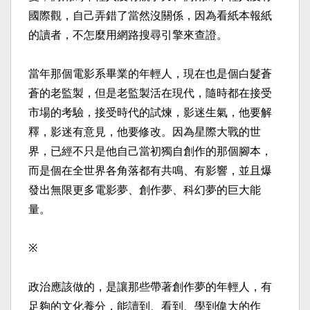
國際觀，自己弄錯了當然沒關
係，因為看紙本報紙
的讀者，不怎麼用網路搜尋引擎來查證
。
當年那個電影系畢業的年輕人，現在也是個白髮蒼
蒼的老監
製，但是老監製活在現代，隨時都在接受
市場的考驗，接受
時代的試煉，影迷生氣，他要解
釋，影迷有意見，他要修改
。因為星際大戰的世
界，已經不只是他自己當初獨自創作的
那個腳本，
而是個在全世界各角落都有共鳴、有影響，並且
爆
發出無限更多電影夢、創作夢、科幻夢的巨大能
量。
※
政治應該做的，是讓那些帶著創作夢的年輕人，有
足夠的文
化養分，能讀到、看到、學到偉大的作