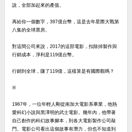
說，全部加起
來的產值。
再給你一個數字，397億台幣，這是去年星際大戰第
八集
的全球票房。
對這間公司來說，2017的這部電影，扣除掉製作與
行銷
成本，淨利是119億台幣。
行銷到全球，賺了119億，這樣算是有國際觀嗎？
※
1967年，一位年輕人剛從南加大電影系畢業，他熱
愛科
幻小說與黑澤明的武士電影。幾年內，他帶著
自己創作的科
幻故事腳本，到各大電影製作公司敲
門。電影公司看出這個
故事有潛力，但也不知道到