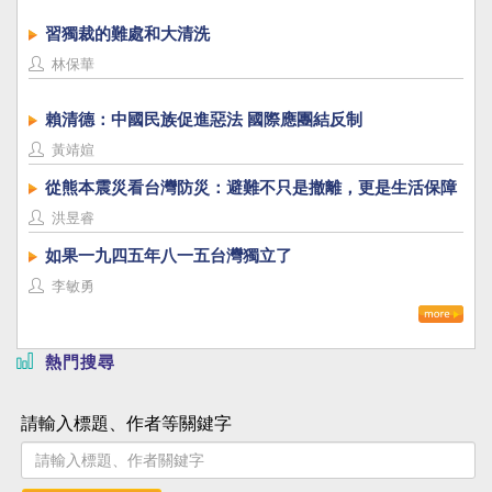
習獨裁的難處和大清洗
林保華
賴清德：中國民族促進惡法 國際應團結反制
黃靖媗
從熊本震災看台灣防災：避難不只是撤離，更是生活保障
洪昱睿
如果一九四五年八一五台灣獨立了
李敏勇
熱門搜尋
請輸入標題、作者等關鍵字