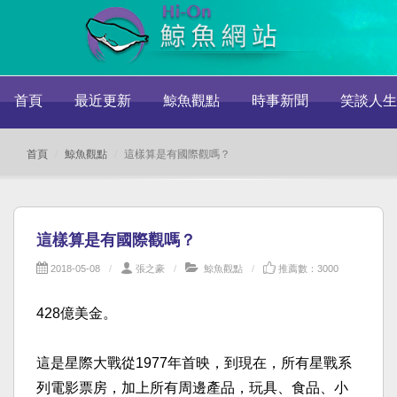
首頁
最近更新
鯨魚觀點
時事新聞
笑談人生
首頁
鯨魚觀點
這樣算是有國際觀嗎？
這樣算是有國際觀嗎？
2018-05-08
張之豪
鯨魚觀點
推薦數：3000
428億美金。
這是星際大戰從1977年首映，到現在，所有星戰系
列電
影票房，加上所有周邊產品，玩具、食品、小