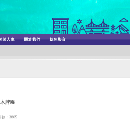
笑談人生
關於我們
鯨魚影音
的木牌匾
數：3805