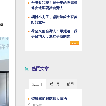
台灣是我家！瑞士來的布素曼
修女遺願要當台灣人
櫻桃小丸子，謝謝妳給大家美
好的童年
從一
荷蘭來的台灣人！畢耀遠：我
是台灣人，這裡是我的家
熱門文章
近一月
熱門
近三日
習獨裁的難處和大清洗
林保華