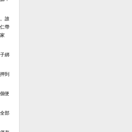
。誰
仁帶
家
子綁
押到
個便
全部