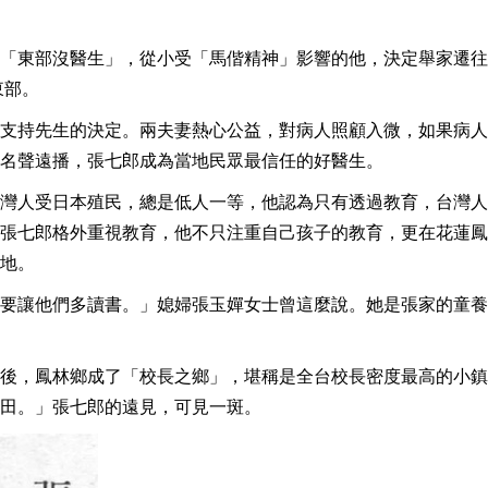
「東部沒醫生」，從小受「馬偕精神」影響的他，決定舉家遷往
東部。
支持先生的決定。兩夫妻熱心公益，對病人照顧入微，如果病人
名聲遠播，張七郎成為當地民眾最信任的好醫生。
灣人受日本殖民，總是低人一等，他認為只有透過教育，台灣人
張七郎格外重視教育，他不只注重自己孩子的教育，更在花蓮鳳
地。
要讓他們多讀書。」媳婦張玉嬋女士曾這麼說。她是張家的童養
後，鳳林鄉成了「校長之鄉」，堪稱是全台校長密度最高的小鎮
田。」張七郎的遠見，可見一斑。