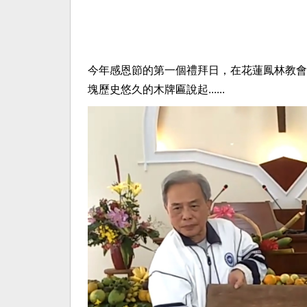
今年感恩節的第一個禮拜日，在花蓮鳳林教會
塊歷史悠久的木牌匾說起......