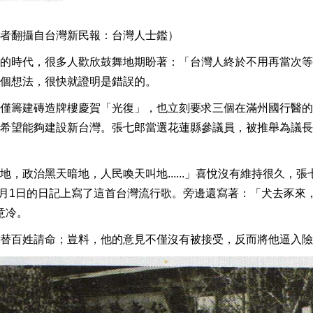
者翻攝自台灣新民報：台灣人士鑑）
的時代，很多人歡欣鼓舞地期盼著：「台灣人終於不用再當次等
個想法，很快就證明是錯誤的。
僅籌建磚造牌樓慶賀「光復」，也立刻要求三個在滿州國行醫的
希望能夠建設新台灣。張七郎當選花蓮縣參議員，被推舉為議長
，政治黑天暗地，人民喚天叫地......」喜悅沒有維持很久，張
4月1日的日記上寫了這首台灣流行歌。旁邊還寫著：「犬去豕來
意冷。
替百姓請命；豈料，他的意見不僅沒有被接受，反而將他逼入險