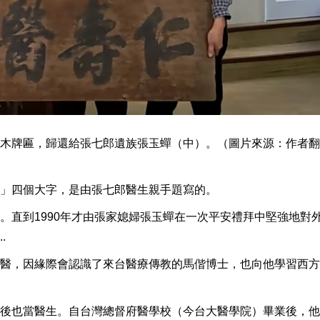
木牌匾，歸還給張七郎遺族張玉蟬（中）。（圖片來源：作者翻
」四個大字，是由張七郎醫生親手題寫的。
。直到1990年才由張家媳婦張玉蟬在一次平安禮拜中堅強地對
.
醫，因緣際會認識了來台醫療傳教的馬偕博士，也向他學習西方
後也當醫生。自台灣總督府醫學校（今台大醫學院）畢業後，他