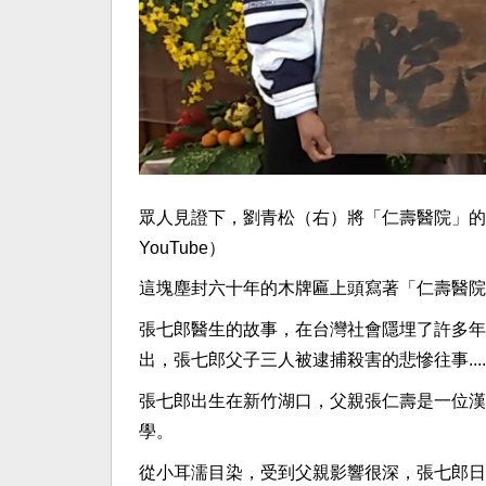
眾人見證下，劉青松（右）將「仁壽醫院」的
YouTube）
這塊塵封六十年的木牌匾上頭寫著「仁壽醫院
張七郎醫生的故事，在台灣社會隱埋了許多年
出，張七郎父子三人被逮捕殺害的悲慘往事.....
張七郎出生在新竹湖口，父親張仁壽是一位漢
學。
從小耳濡目染，受到父親影響很深，張七郎日