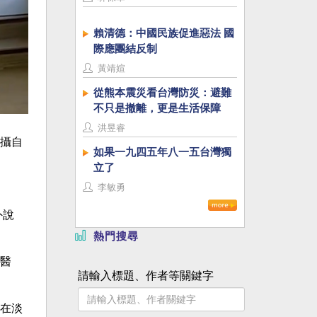
賴清德：中國民族促進惡法 國
際應團結反制
黃靖媗
從熊本震災看台灣防災：避難
不只是撤離，更是生活保障
洪昱睿
攝自
如果一九四五年八一五台灣獨
立了
李敏勇
外說
熱門搜尋
醫
請輸入標題、作者等關鍵字
在淡