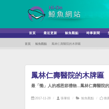
首頁
最近更新
鯨魚觀點
時事新聞
首頁
鯨魚觀點
鳳林仁壽醫院的木牌匾
鳳林仁壽醫院的木牌匾
最「慟」人的感恩節禮物...鳳林仁壽醫院
2017-11-28
張肇烜
鯨魚觀點
推薦