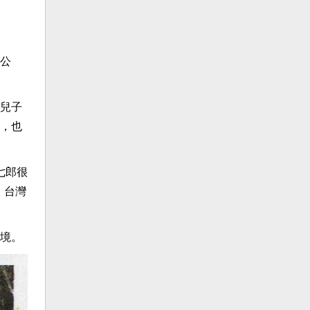
公
兒子
，也
七郎很
，台灣
境。