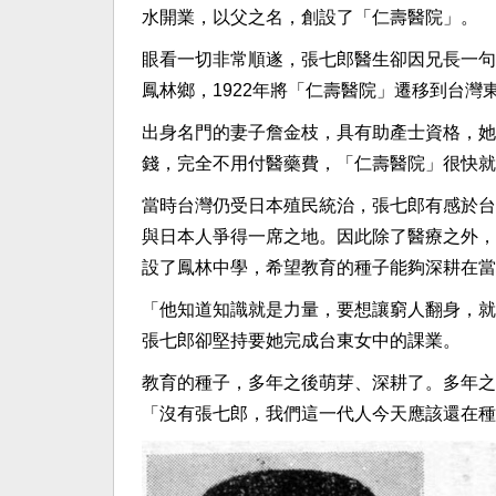
水開業，以父之名，創設了「仁壽醫院」。
眼看一切非常順遂，張七郎醫生卻因兄長一句
鳳林鄉，1922年將「仁壽醫院」遷移到台灣
出身名門的妻子詹金枝，具有助產士資格，她
錢，完全不用付醫藥費，「仁壽醫院」很快就
當時台灣仍受日本殖民統治，張七郎有感於台
與日本人爭得一席之地。因此除了醫療之外，
設了鳳林中學，希望教育的種子能夠深耕在當
「他知道知識就是力量，要想讓窮人翻身，就
張七郎卻堅持要她完成台東女中的課業。
教育的種子，多年之後萌芽、深耕了。多年之
「沒有張七郎，我們這一代人今天應該還在種