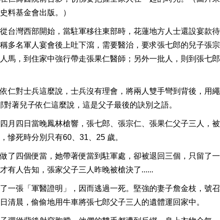
史料基金會出版。）
從台灣西部開始，當駐軍移往東部時，花蓮地方人士還設宴款待
稱多名軍人宴會後上吐下瀉，需要醫治，要求張七郎的兒子張宗
人馬，到住家中強行帶走張果仁醫師；另外一批人，則到張七郎
依仁對士兵這麼說，士兵沒有理會，將兩人雙手彎到背後，用繩
張七郎對著兒子依仁這麼說，這是父子最後的訣別之語。
四月四日當晚鳳林槍響，張七郎、張宗仁、張果仁父子三人，被
慘死時分別只有60、31、25 歲。
做了四個便當，她帶著便當到駐軍處，卻被退回三個，只留了一
人告知，張家父子三人昨晚被槍決了......
了一張「軍醫證明」，因而逃過一死。堅強的妻子詹金枝，號召
日清晨，偷偷地用牛車將張七郎父子三人的遺體運回家中。