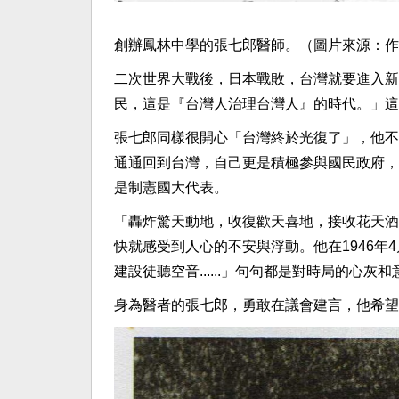
創辦鳳林中學的張七郎醫師。（圖片來源：作
二次世界大戰後，日本戰敗，台灣就要進入新
民，這是『台灣人治理台灣人』的時代。」這
張七郎同樣很開心「台灣終於光復了」，他不
通通回到台灣，自己更是積極參與國民政府，
是制憲國大代表。
「轟炸驚天動地，收復歡天喜地，接收花天酒地
快就感受到人心的不安與浮動。他在1946年
建設徒聽空音......」句句都是對時局的心灰和
身為醫者的張七郎，勇敢在議會建言，他希望