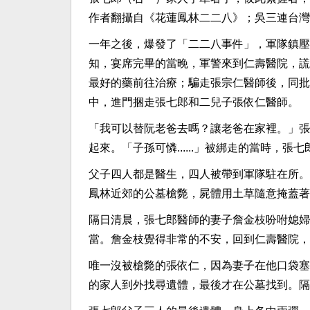
作者翻攝自《花蓮鳳林二二八》；吳三連台灣
一年之後，爆發了「二二八事件」，軍隊鎮壓
知，宴席完畢的當晚，軍警來到仁壽醫院，謊
最好的藥前往治療；騙走張宗仁醫師後，同批
中，進門捆走張七郎和二兒子張依仁醫師。
「我可以替阮老爸去嗎？讓老爸在家裡。」張
起來。「子孫可憐......」被綁走的當時，
父子四人都是醫生，四人被帶到軍隊駐在所。
鳳林近郊的公墓槍斃，屍體用土草隨意掩蓋著，
隔日清晨，張七郎醫師的妻子詹金枝吩咐媳婦
當。詹金枝覺得非常的不安，回到仁壽醫院，才有
唯一沒被槍斃的張依仁，因為妻子在他口袋塞
的家人到外找尋遺體，最後才在公墓找到。隔