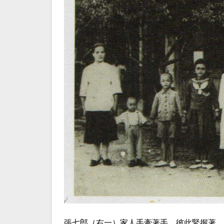
張七郎（右一）家人手牽著手，彼此緊握著，