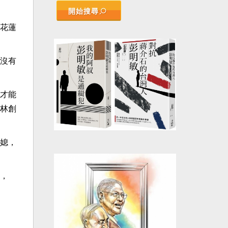
開始搜尋
花蓮
沒有
才能
林創
媳，
，