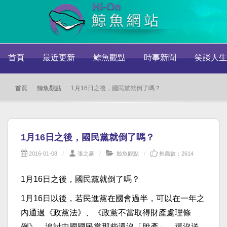
首頁
最近更新
鯨魚觀點
時事新聞
笑談人生
首頁
鯨魚觀點
1月16日之後，國民黨就倒了嗎？
1月16日之後，國民黨就倒了嗎？
2016-01-08
張之豪
鯨魚觀點
推薦數：2614
1月16日之後，國民黨就倒了嗎？
1月16日以後，若民進黨在國會過半，可以在一年之
內通過《政黨法》、《政黨不當取得財產處理條
例》，追討中國國民黨那些還沒「脫產」、還沒送