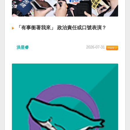
「有事衝著我來」 政治責任或口號表演？
洪昱睿
2026-07-31