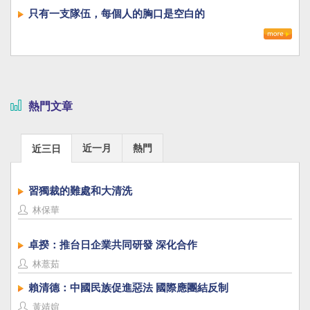
只有一支隊伍，每個人的胸口是空白的
熱門文章
近一月
熱門
近三日
習獨裁的難處和大清洗
林保華
卓揆：推台日企業共同研發 深化合作
林薏茹
賴清德：中國民族促進惡法 國際應團結反制
黃靖媗