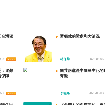
五台灣獨
習獨裁的難處和大清洗
8-05
林保華
2026-08-05
災：避難
國共兩黨是中國民主化的
活保障
障礙
8-05
李筱峰
2026-08-03
要守住民
《台灣人的血統定位、自