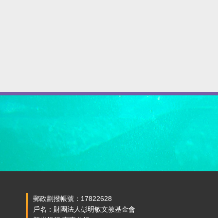
郵政劃撥帳號：17822628
戶名：財團法人彭明敏文教基金會