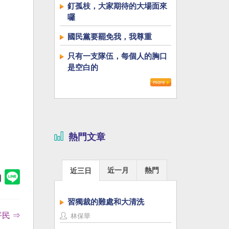
釘孤枝，大家期待的大場面來
囉
國民黨要罷免我，我尊重
只有一支隊伍，每個人的胸口
是空白的
熱門文章
近一月
熱門
近三日
習獨裁的難處和大清洗
民 ⇒
林保華