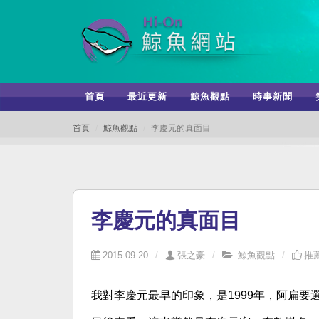
首頁
最近更新
鯨魚觀點
時事新聞
首頁
鯨魚觀點
李慶元的真面目
李慶元的真面目
2015-09-20
張之豪
鯨魚觀點
推薦
我對李慶元最早的印象，是1999年，阿扁