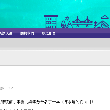
笑談人生
關於我們
鯨魚影音
數：3625
要選總統前，李慶元與李敖合著了一本《陳水扁的真面目》。