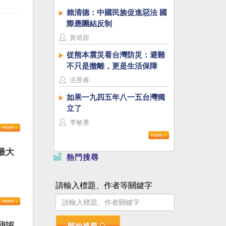
賴清德：中國民族促進惡法 國
際應團結反制
黃靖媗
從熊本震災看台灣防災：避難
不只是撤離，更是生活保障
洪昱睿
如果一九四五年八一五台灣獨
立了
李敏勇
最大
熱門搜尋
請輸入標題、作者等關鍵字
我認