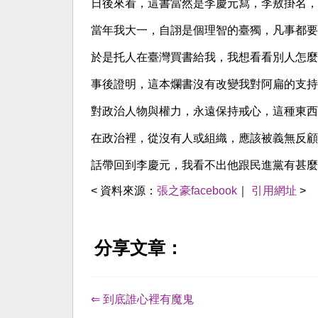
日後來看，這書當然是李慶元寫，李敖掛名，
當年我大一，自詡是個理智的臺獨，凡事都要
於是托人在臺灣買書給我，我想看看別人怎麼
事後證明，這本爛書沒有改變我對阿扁的支持
對政治人物與權力，永遠保持戒心，這種東西
在政治裡，從沒有人或組織，應該被義無反顧
話帶回到李慶元，我看不出他跟民進黨有甚麼
< 資料來源：
張之豪facebook
｜
引用網址
>
分享文章：
⇐ 到底誰心裡有魔鬼