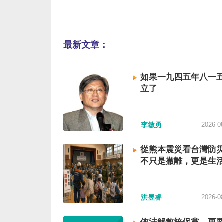
最新文章：
如果一九四五年八一
立了
李敏勇
2026-0
從熊本震災看台灣防
不只是撤離，更是生
洪昱睿
2026-0
依法解散統促黨，更