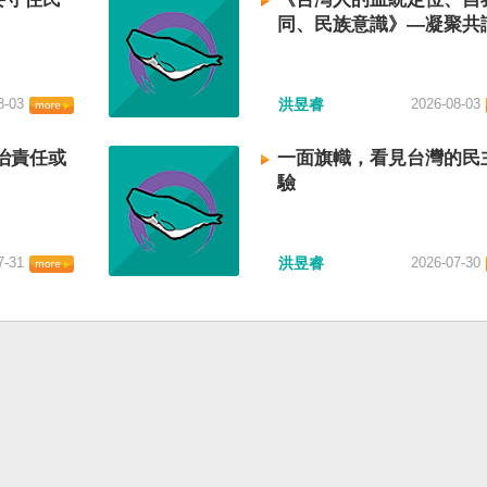
同、民族意識》—凝聚共
建立台灣國族認同
8-03
洪昱睿
2026-08-03
治責任或
一面旗幟，看見台灣的民
驗
7-31
洪昱睿
2026-07-30