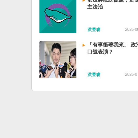
主法治
洪昱睿
2026-0
「有事衝著我來」 政
口號表演？
洪昱睿
2026-0