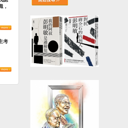
開始搜尋
識，
主考