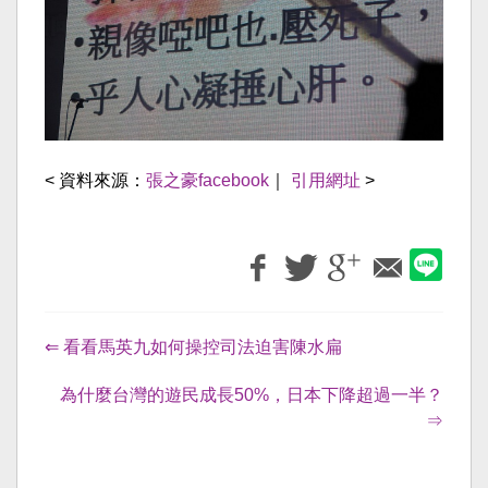
< 資料來源：
張之豪facebook
｜
引用網址
>
⇐ 看看馬英九如何操控司法迫害陳水扁
為什麼台灣的遊民成長50%，日本下降超過一半？
⇒