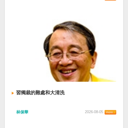
習獨裁的難處和大清洗
林保華
2026-08-05