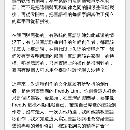
臺語歌謠的創新，本來就該由這個基礎再累積發
展，而不是把這個聲調和旋律之間的關係整個斷裂
後，再從零開始，把臺語裡的每個字詞當做了獨立
的單字再從新拼湊。
在我們與完整的、有系統的臺語訓練如此遙遠的情
況下，有志於臺語歌曲創作的年輕創作者，都應該
認真去上臺語課，在兩代以上失語的情境之下，我
們沒有黃春明所講的那個「臺語應該在家學」的特
權。那是應該的，只是實際上的操作是很困難的，
臺灣有幾個人可以用全臺語討論卡謬與沙特？
近年來，對這種創作的文化底蘊有所堅持的創作
者，是像閃靈樂團的 Freddy Lim 。你別看這人好像
只是個搖滾客、金屬頭，在臺灣的樂團界，要能像
Freddy 這樣不斷挑戰自己、鞭策自己精進的臺語創
作者，沒有幾人。一次與他巧遇，我向他請教臺語
歌創作，我才知道這人寫完臺語歌詞後會交給臺語
聲韻專精的老師修訂，確定歌詞真的精準符合平