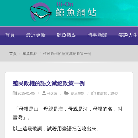
首頁
最近更新
鯨魚觀點
時事新聞
笑談人生
首頁
鯨魚觀點
殖民政權的語文滅絕政策一例
殖民政權的語文滅絕政策一例
2015-01-05
張之豪
鯨魚觀點
推薦數：1943
「母親是山，母親是海，母親是河，母親的名，叫
臺灣」。
以上這段歌詞，試著用臺語把它唸出來。