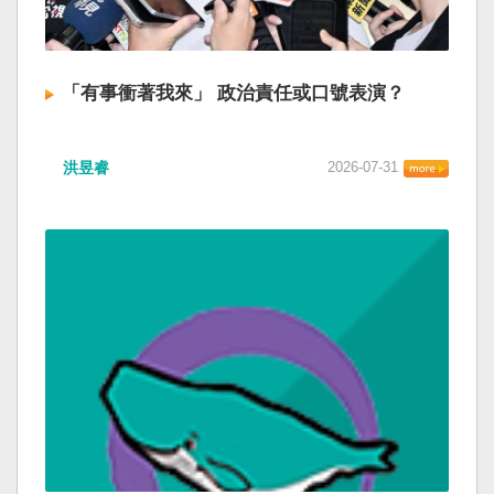
「有事衝著我來」 政治責任或口號表演？
洪昱睿
2026-07-31