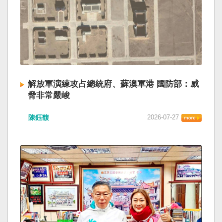
解放軍演練攻占總統府、蘇澳軍港 國防部：威
脅非常嚴峻
陳鈺馥
2026-07-27