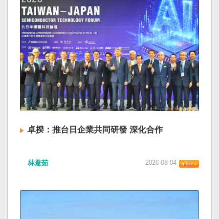
卓揆：推台日企業共同研發 深化合作
林薏茹
2026-08-04