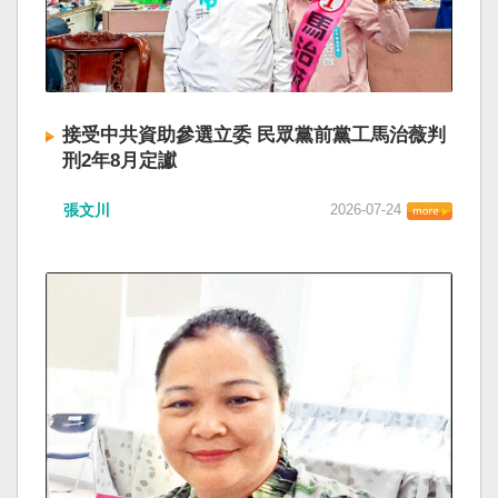
接受中共資助參選立委 民眾黨前黨工馬治薇判
刑2年8月定讞
張文川
2026-07-24