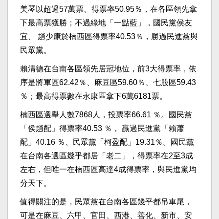
美琴以超過57萬票、得票率50.95％，在各區領先拿
下最高票獲勝；不過綠地「一點藍」，國民黨侯友
宜、 趙少康於楠西區得票率40.53％，勝過民進黨與
民眾黨。
賴清德在台南各區領先居冠地位，前3大得票率，依
序是將軍區62.42％、麻豆區59.60％、七股區59.43
％；最高得票數在永康區拿下6萬6181票。
楠西區選舉人數7868人，投票率66.61 ％。國民黨
「侯趙配」得票率40.53 ％， 贏過民進黨「賴蕭
配」40.16 ％、民眾黨「柯盈配」19.31％。國民黨
在台南各選區幾乎都居「老二」，得票率在2至3成
左右，但唯一在楠西區高達4成得票率，與民進黨均
分天下。
值得關注的是，民眾黨在台南各區幾乎都吊車尾，
可是在麻豆、六甲、官田、西港、善化、新市、安