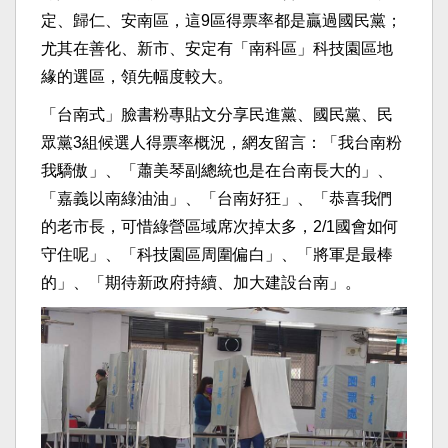
定、歸仁、安南區，這9區得票率都是贏過國民黨；
尤其在善化、新市、安定有「南科區」科技園區地
緣的選區，領先幅度較大。
「台南式」臉書粉專貼文分享民進黨、國民黨、民
眾黨3組候選人得票率概況，網友留言：「我台南粉
我驕傲」、「蕭美琴副總統也是在台南長大的」、
「嘉義以南綠油油」、「台南好狂」、「恭喜我們
的老市長，可惜綠營區域席次掉太多，2/1國會如何
守住呢」、「科技園區周圍偏白」、「將軍是最棒
的」、「期待新政府持續、加大建設台南」。