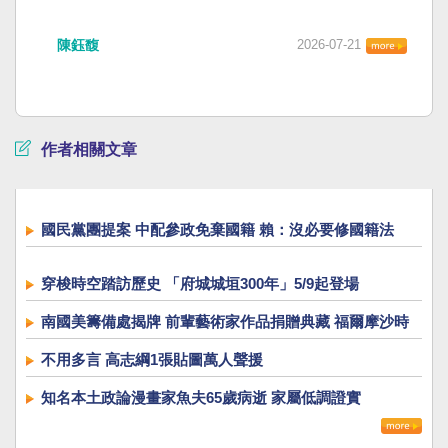
陳鈺馥
2026-07-21
作者相關文章
國民黨團提案 中配參政免棄國籍 賴：沒必要修國籍法
穿梭時空踏訪歷史 「府城城垣300年」5/9起登場
南國美籌備處揭牌 前輩藝術家作品捐贈典藏 福爾摩沙時
代展開展
不用多言 高志綱1張貼圖萬人聲援
知名本土政論漫畫家魚夫65歲病逝 家屬低調證實