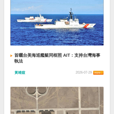
首曬台美海巡艦艇同框照 AIT：支持台灣海事
執法
黃靖媗
2026-07-29