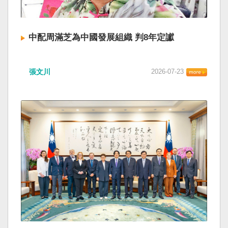
中配周滿芝為中國發展組織 判8年定讞
張文川
2026-07-23