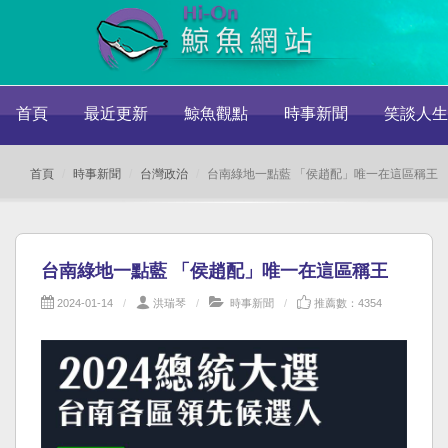
首頁
最近更新
鯨魚觀點
時事新聞
笑談人生
首頁
時事新聞
台灣政治
台南綠地一點藍 「侯趙配」唯一在這區稱王
台南綠地一點藍 「侯趙配」唯一在這區稱王
2024-01-14
洪瑞琴
時事新聞
推薦數：4354