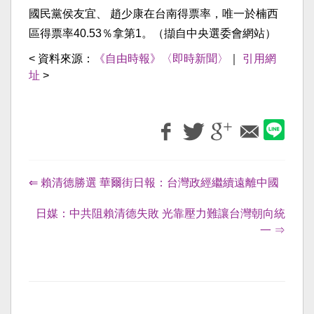
國民黨侯友宜、 趙少康在台南得票率，唯一於楠西
區得票率40.53％拿第1。（擷自中央選委會網站）
< 資料來源：
《自由時報》〈即時新聞〉
｜
引用網
址
>
⇐ 賴清德勝選 華爾街日報：台灣政經繼續遠離中國
日媒：中共阻賴清德失敗 光靠壓力難讓台灣朝向統
一 ⇒