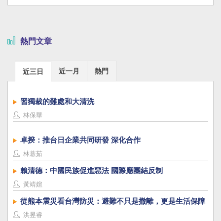
熱門文章
近一月
熱門
近三日
習獨裁的難處和大清洗
林保華
卓揆：推台日企業共同研發 深化合作
林薏茹
賴清德：中國民族促進惡法 國際應團結反制
黃靖媗
從熊本震災看台灣防災：避難不只是撤離，更是生活保障
洪昱睿