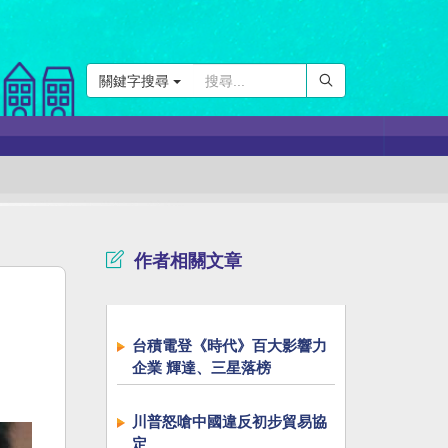
關鍵字搜尋
作者相關文章
台積電登《時代》百大影響力
企業 輝達、三星落榜
川普怒嗆中國違反初步貿易協
定