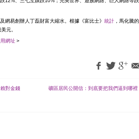
跌12%、三七互娛跌10%；完美世界、遊族網路、巨人網路等
及網易創辦人丁磊財富大縮水。根據《富比士》
統計
，馬化騰的
億美元。
引用網址
>
：賴對金錢
礦區居民公開信：到底要把我們逼到哪裡