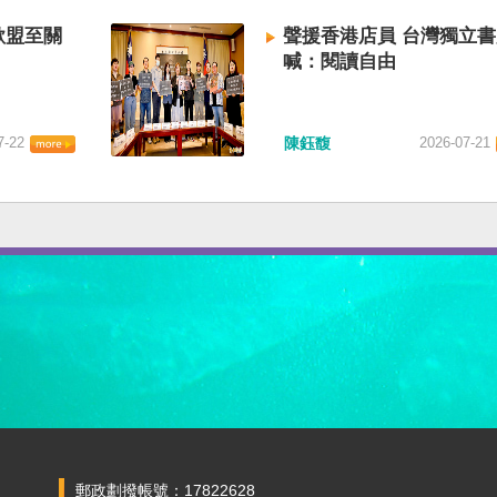
歐盟至關
聲援香港店員 台灣獨立
喊：閱讀自由
7-22
陳鈺馥
2026-07-21
郵政劃撥帳號：17822628