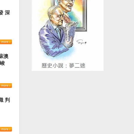
發 深
蘇澳
嚴峻
織 判