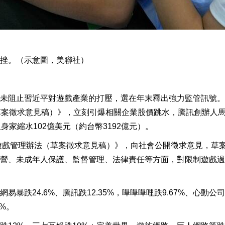
挫。（示意圖，美聯社）
未阻止習近平對遊戲產業的打壓，選在年末釋出強力監管訊號。
草案徵求意見稿）》，立刻引爆相關企業股價跳水，騰訊創辦人
家縮水102億美元（約台幣3192億元）。
路遊戲管理辦法（草案徵求意見稿）》，向社會公開徵求意見，草
營、未成年人保護、監督管理、法律責任等方面，對限制遊戲過
暴跌24.6%、騰訊跌12.35%，嗶嗶嗶哩跌9.67%、心動公
3%。