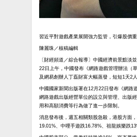
習近平對遊戲產業展開強力監管，引爆股價重
陳麗珠／核稿編輯
〔財經頻道／綜合報導〕中國經濟前景黯淡並
22日上午，中國發布《網路遊戲管理辦法（
及網易創辦人丁磊財富大幅蒸發，短短1天2人身
中國國家新聞出版署在12月22日發布《網
網路遊戲出版經營單位的設立與管理、出版經
用和高額消費等行為做了進一步限制。
消息發布後，週五相關類股急殺，港股方面，網易
19.01%、中哩手遊跌16.78%、祖龍娛樂跌1