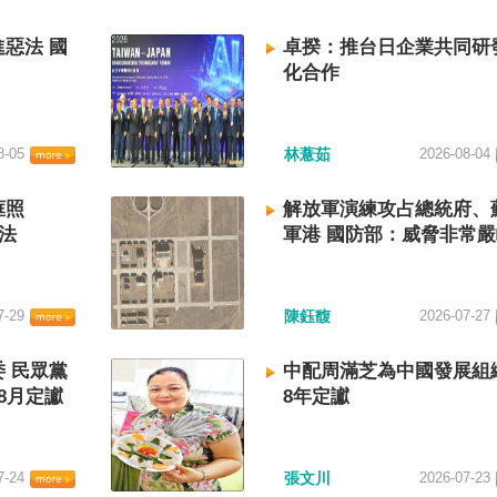
惡法 國
卓揆：推台日企業共同研
化合作
8-05
林薏茹
2026-08-04
框照
解放軍演練攻占總統府、
法
軍港 國防部：威脅非常
7-29
陳鈺馥
2026-07-27
 民眾黨
中配周滿芝為中國發展組
8月定讞
8年定讞
7-24
張文川
2026-07-23