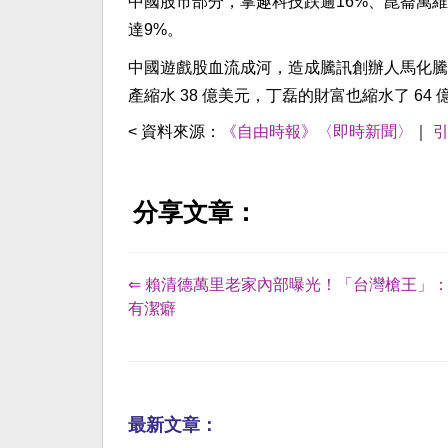
中國股市部分，掌趣科技跌逾16%、崑崙萬維
達9%。
中國遊戲股血流成河，造成騰訊創辦人馬化騰
產縮水 38 億美元，丁磊的財富也縮水了 64 
< 資料來源：
《自由時報》〈即時新聞〉
｜
分享文章：
⇐ 賴清德萬里老家內部曝光！「台灣槍王」
有潔癖
最新文章：