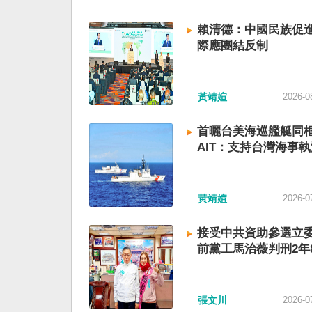
賴清德：中國民族促進
際應團結反制
黃靖媗
2026-0
首曬台美海巡艦艇同
AIT：支持台灣海事執
黃靖媗
2026-0
接受中共資助參選立委
前黨工馬治薇判刑2年
張文川
2026-0