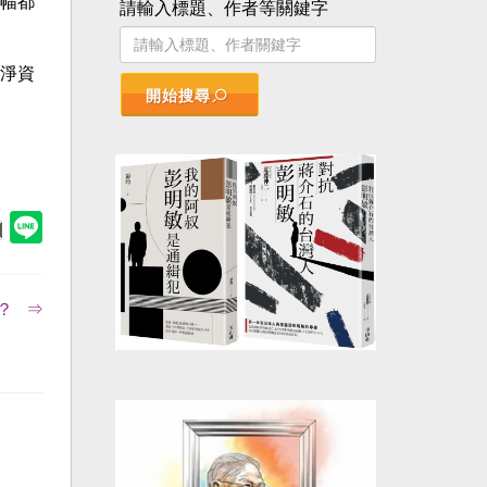
跌幅都
請輸入標題、作者等關鍵字
淨資
開始搜尋
？ ⇒