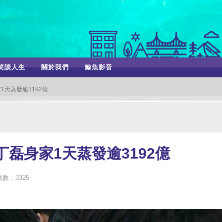
笑談人生
關於我們
鯨魚影音
1天蒸發逾3192億
磊身家1天蒸發逾3192億
數：3325