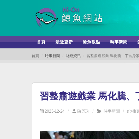
首頁
最近更新
鯨魚觀點
時事新聞
首頁
時事新聞
財經資訊
習整肅遊戲業 馬化騰、丁磊身家
習整肅遊戲業 馬化騰、丁
2023-12-24
陳麗珠
時事新聞
推薦