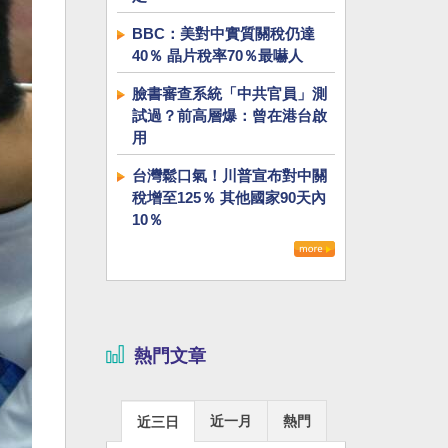
BBC：美對中實質關稅仍達
40％ 晶片稅率70％最嚇人
臉書審查系統「中共官員」測
試過？前高層爆：曾在港台啟
用
台灣鬆口氣！川普宣布對中關
稅增至125％ 其他國家90天內
10％
熱門文章
近一月
熱門
近三日