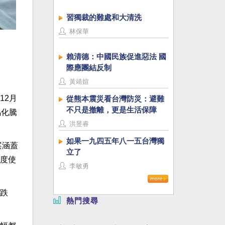
習獨裁的難處和大清洗
林保華
賴清德：中國民族促進惡法 國
際應團結反制
黃靖媗
12月
從熊本震災看台灣防災：避難
不只是撤離，更是生活保障
馬化騰
洪昱睿
如果一九四五年八一五台灣獨
案涵蓋
立了
度使
李敏勇
司跌
熱門搜尋