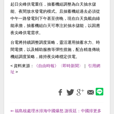
起日尖峰供電重任，抽蓄機組調整為白天抽水儲
能、夜間放水發電的模式。且抽蓄機組過去必須從
中午一路發電到下午甚至傍晚，現在白天負載由綠
能承擔，抽蓄機組白天可專注於抽水儲能，以因應
夜尖峰供電需求。
台電將持續調整調度策略，靈活運用抽蓄水力、時
間電價，以及輔助服務等彈性措施，配合精進傳統
機組調度策略，維持夜尖峰穩定供電。
< 資料來源：
《自由時報》〈即時新聞〉
｜
引用網
址
>
⇐ 福島核處理水排海中國爆怒 謝長廷：中國排更多