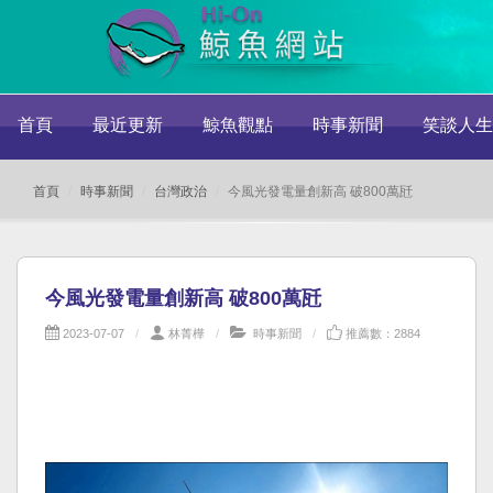
首頁
最近更新
鯨魚觀點
時事新聞
笑談人生
首頁
時事新聞
台灣政治
今風光發電量創新高 破800萬瓩
今風光發電量創新高 破800萬瓩
2023-07-07
林菁樺
時事新聞
推薦數：2884