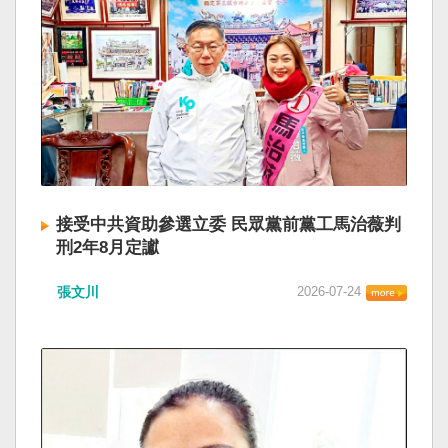
接受中共資助參選立委 民眾黨前黨工馬治薇判
刑2年8月定讞
張文川
2026-07-24