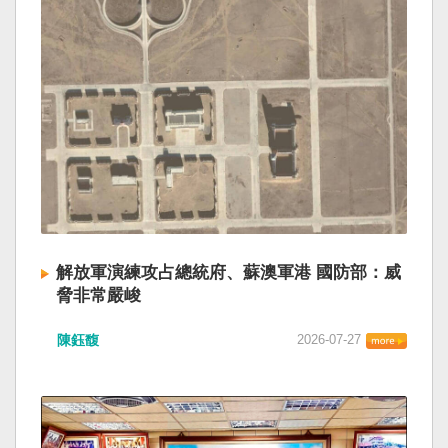
解放軍演練攻占總統府、蘇澳軍港 國防部：威
脅非常嚴峻
陳鈺馥
2026-07-27