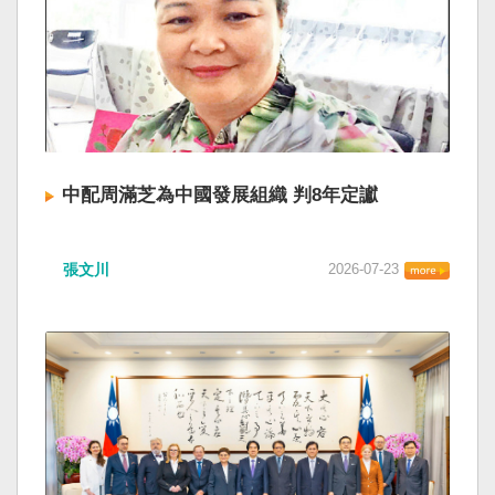
中配周滿芝為中國發展組織 判8年定讞
張文川
2026-07-23