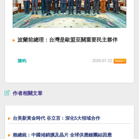
波蘭前總理：台灣是歐盟至關重要民主夥伴
陳昀
2026-07-22
作者相關文章
台美新黃金時代 谷立言︰深化5大領域合作
賴總統︰中國傾銷擴及晶片 全球供應鏈團結因應