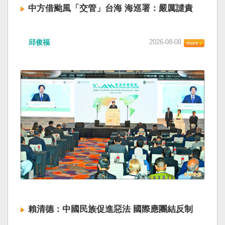
中方借颱風「交管」台海 海巡署：嚴厲譴責
邱俊福
2026-08-08
賴清德：中國民族促進惡法 國際應團結反制