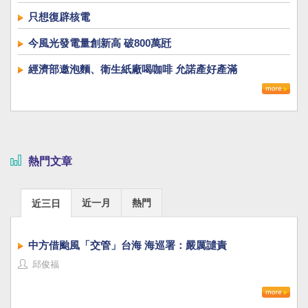
只想復辟核電
今風光發電量創新高 破800萬瓩
經濟部邀泡麵、衛生紙廠喝咖啡 允諾產好產滿
熱門文章
近一月
熱門
近三日
中方借颱風「交管」台海 海巡署：嚴厲譴責
邱俊福