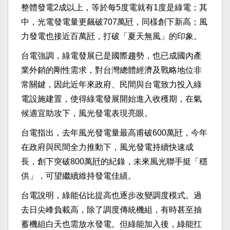
整體發電2成以上，等於每5度電就有1度是綠電；其
中，光電發電量更飆破707萬瓩，同樣創下新高；風
力發電也接近百萬瓩，打破「夏天無風」的印象。
台電強調，綠電發展已是國際趨勢，也已成國內產
業外銷的剛性需求，對台灣總體經濟及戰略地位非
常關鍵，因此近年來政府、民間與台電致力投入綠
電設施建置，使得綠電發展開始進入收穫期，在氣
候適宜助攻下，風光發電表現亮眼。
台電指出，去年風光發電量最高甫破600萬瓩，今年
在政府與民間全力推動下，風光發電持續快速成
長，創下突破800萬瓩的紀錄，未來風光聯手挺「穩
供」，可望繼續維持發電佳績。
台電說明，綠能佔比提高也逐步改變調度模式。過
去日尖峰負載高，除了調度傳統機組，有時甚至抽
蓄機組白天也需放水發電。但綠能加入後，綠能扛