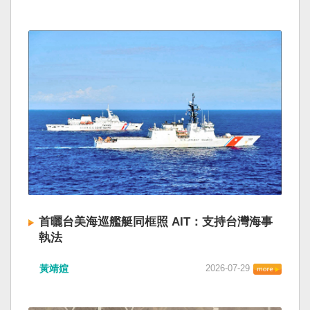
首曬台美海巡艦艇同框照 AIT：支持台灣海事
執法
黃靖媗
2026-07-29