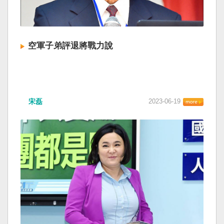
空軍子弟評退將戰力說
宋磊
2023-06-19