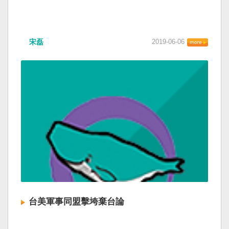
宋磊
2019-06-06
台美軍事同盟擊垮棄台論