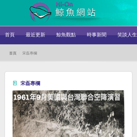
首頁
最近更新
鯨魚觀點
時事新聞
笑談人生
首頁
宋磊專欄
宋磊專欄