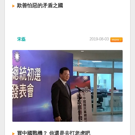
欺善怕惡的矛盾之國
宋磊
2019-08-03
買中國戰機？ 你還是去打老虎吧