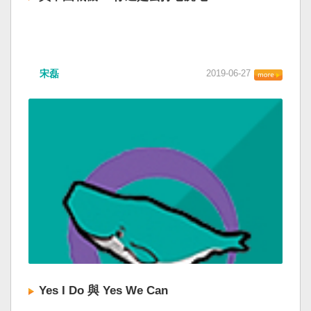
宋磊
2019-06-27
Yes I Do 與 Yes We Can