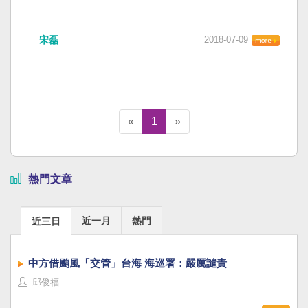
宋磊
2018-07-09
«
1
»
熱門文章
近一月
熱門
近三日
中方借颱風「交管」台海 海巡署：嚴厲譴責
邱俊福