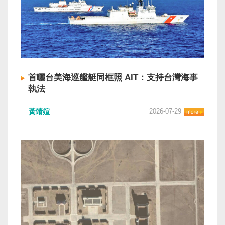
首曬台美海巡艦艇同框照 AIT：支持台灣海事
執法
黃靖媗
2026-07-29