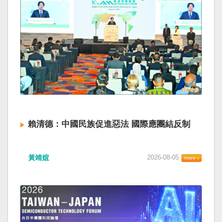
賴清德：中國民族促進惡法 國際應團結反制
黃靖媗
2026-08-05