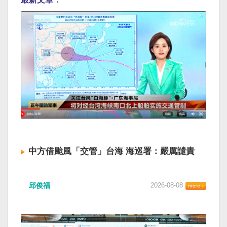
中方借颱風「交管」台海 海巡署：嚴厲譴責
邱俊福
2026-08-08