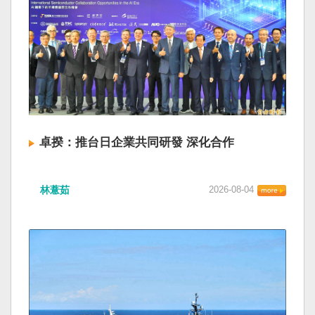
卓揆：推台日企業共同研發 深化合作
林薏茹
2026-08-04