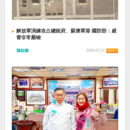
解放軍演練攻占總統府、蘇澳軍港 國防部：威
脅非常嚴峻
陳鈺馥
2026-07-27