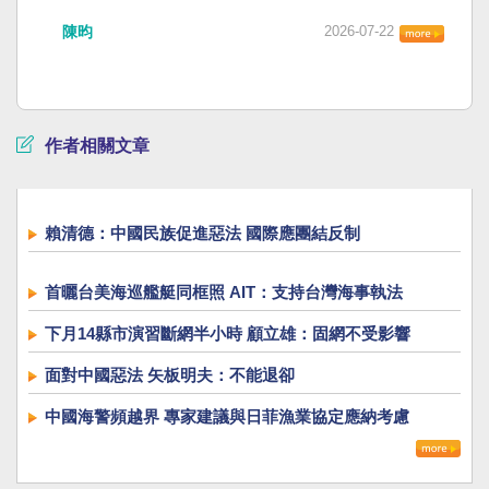
陳昀
2026-07-22
作者相關文章
賴清德：中國民族促進惡法 國際應團結反制
首曬台美海巡艦艇同框照 AIT：支持台灣海事執法
下月14縣市演習斷網半小時 顧立雄：固網不受影響
面對中國惡法 矢板明夫：不能退卻
中國海警頻越界 專家建議與日菲漁業協定應納考慮