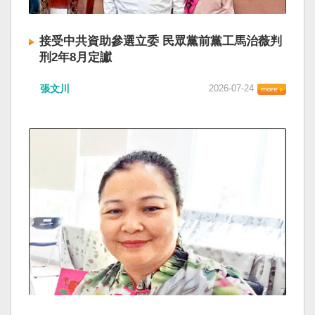
接受中共資助參選立委 民眾黨前黨工馬治薇判
刑2年8月定讞
張文川
2026-07-24