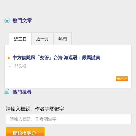
熱門文章
近一月
熱門
近三日
中方借颱風「交管」台海 海巡署：嚴厲譴責
邱俊福
熱門搜尋
請輸入標題、作者等關鍵字
開始搜尋