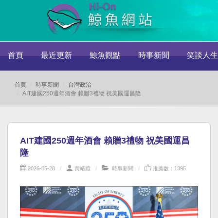
首頁
最近更新
鯨魚觀點
時事新聞
笑談人生
首頁
時事新聞
台灣政治
AIT建國250週年酒會 賴贈3禮物 祝美國運昌隆
AIT建國250週年酒會 賴贈3禮物 祝美國運昌
隆
2026-05-28
黃靖媗
時事新聞
推薦數：1395