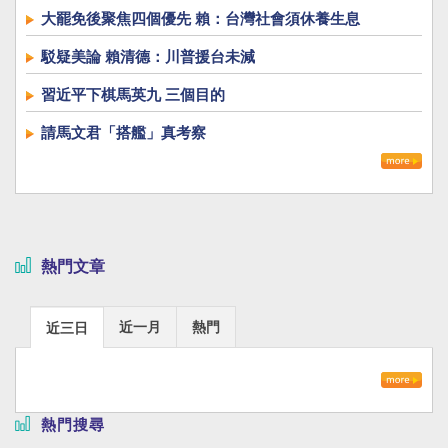
大罷免後聚焦四個優先 賴：台灣社會須休養生息
駁疑美論 賴清德：川普援台未減
習近平下棋馬英九 三個目的
請馬文君「搭艦」真考察
熱門文章
近一月
熱門
近三日
熱門搜尋