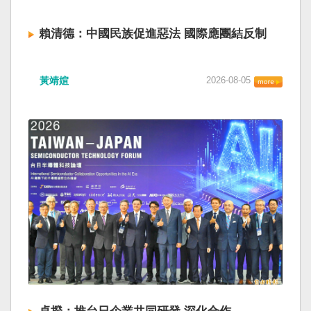
賴清德：中國民族促進惡法 國際應團結反制
黃靖媗
2026-08-05