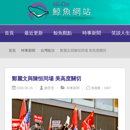
首頁
最近更新
鯨魚觀點
時事新聞
笑談人生
首頁
時事新聞
台灣政治
鄭麗文與陳恒同場 美高度關切
鄭麗文與陳恒同場 美高度關切
2026-06-15
鄒景雯
時事新聞
推薦數：1667