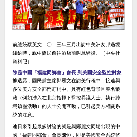
前總統蔡英文二〇二三年三月出訪中美洲友邦過境
紐約時，親中僑民前往酒店前叫囂騷擾。（中央社
資料照）
陳是中國「福建同鄉會」會長 列美國安全監控對象
據透露，國民黨主席鄭麗文在訪美行程中，接連與
多位美方安全部門盯梢中、具有紅色背景且聲名狼
藉（例如涉入在北京指揮下監控異議人士、執行跨
境鎮壓活動）的人士公開互動，已引起美方相關系
統的注意。
連日來引起最多討論的就是與鄭麗文同場出現的中
國「福建同鄉會」會長陳恒，即是美國安全系統監