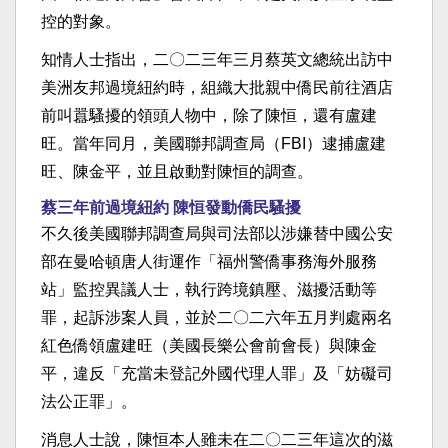
控的對象。
知情人士指出，二〇二三年三月蔡英文總統出訪中
美洲友邦過境紐約時，組織大批親中僑民前往酒店
前叫囂騷擾的領頭人物中，除了陳恒，還有盧建
旺。當年同月，美國聯邦調查局（FBI）逮捕盧建
旺、陳金平，並且啟動對陳恒的調查。
蔡三年前過境紐約 陳恒發動僑民騷擾
不久後美國聯邦調查局與司法部以涉嫌替中國公安
部在曼哈頓唐人街運作「福州警僑事務海外服務
站」監控異議人士，執行跨境鎮壓、滋擾活動等
罪，起訴涉案人員，並於二〇二六年五月判處兩名
紅色僑領盧建旺（美國長樂公會前會長）與陳金
平，違反「充當未登記外國代理人罪」及「妨礙司
法公正罪」。
消息人士說，陳恒本人雖未在二〇二三年這次的滋