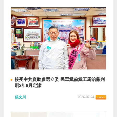
接受中共資助參選立委 民眾黨前黨工馬治薇判
刑2年8月定讞
張文川
2026-07-24