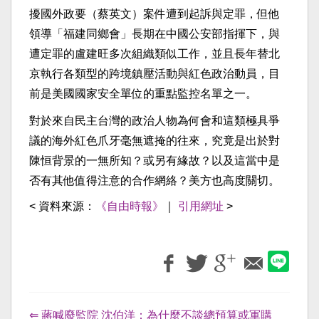
擾國外政要（蔡英文）案件遭到起訴與定罪，但他
領導「福建同鄉會」長期在中國公安部指揮下，與
遭定罪的盧建旺多次組織類似工作，並且長年替北
京執行各類型的跨境鎮壓活動與紅色政治動員，目
前是美國國家安全單位的重點監控名單之一。
對於來自民主台灣的政治人物為何會和這類極具爭
議的海外紅色爪牙毫無遮掩的往來，究竟是出於對
陳恒背景的一無所知？或另有緣故？以及這當中是
否有其他值得注意的合作網絡？美方也高度關切。
< 資料來源：
《自由時報》
｜
引用網址
>
⇐ 蔣喊廢監院 沈伯洋：為什麼不談總預算或軍購