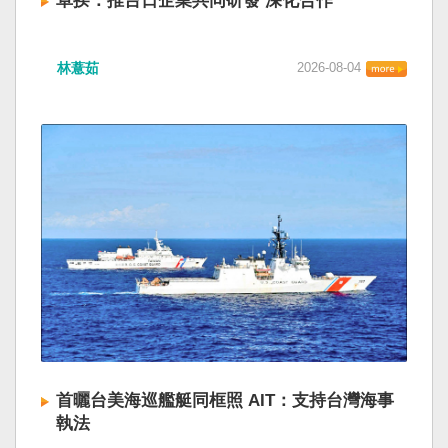
卓揆：推台日企業共同研發 深化合作
林薏茹
2026-08-04
首曬台美海巡艦艇同框照 AIT：支持台灣海事
執法