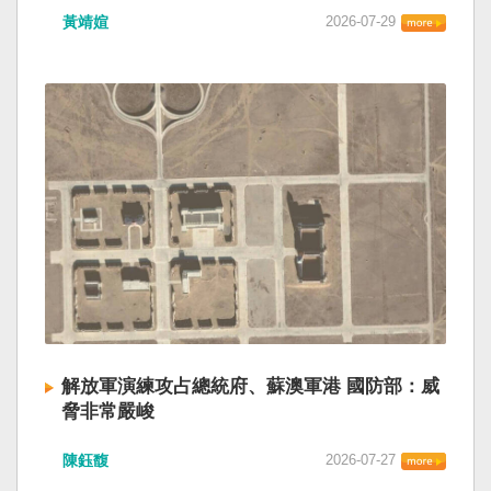
黃靖媗
2026-07-29
解放軍演練攻占總統府、蘇澳軍港 國防部：威
脅非常嚴峻
陳鈺馥
2026-07-27