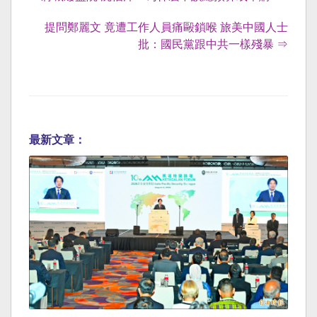
提問鄭麗文 竟遭工作人員痛毆鎖喉 旅美中國人士
批：國民黨跟中共一樣殘暴 ⇒
最新文章：