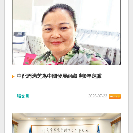
中配周滿芝為中國發展組織 判8年定讞
張文川
2026-07-23