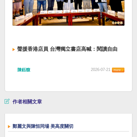
聲援香港店員 台灣獨立書店高喊：閱讀自由
陳鈺馥
2026-07-21
作者相關文章
鄭麗文與陳恒同場 美高度關切