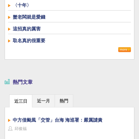
〈十年〉
蟹老闆就是愛錢
這招真的厲害
取名真的很重要
熱門文章
近一月
熱門
近三日
中方借颱風「交管」台海 海巡署：嚴厲譴責
邱俊福