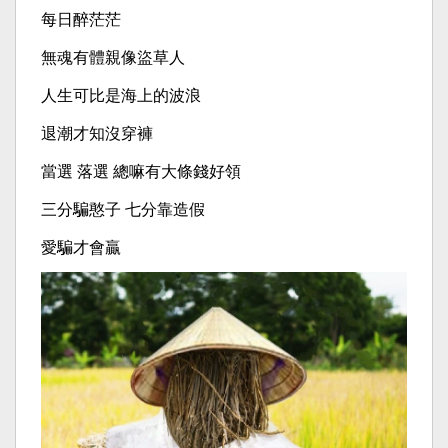
每日醉茫茫
無魂有體親像盜草人
人生可比是海上的波浪
退潮才知沒穿褲
當選 落選 總嘛有大條錢好領
三分騙憨子 七分靠造假
愛騙才會贏