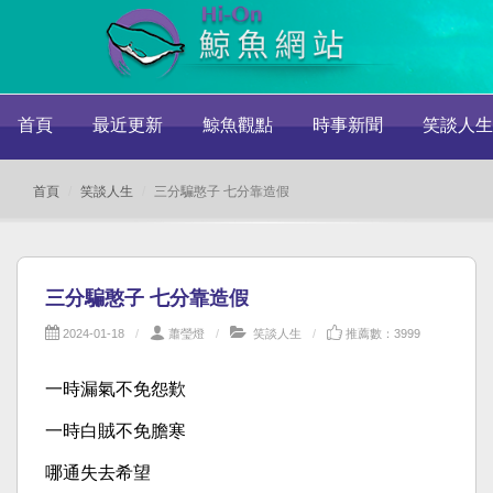
首頁
最近更新
鯨魚觀點
時事新聞
笑談人生
首頁
笑談人生
三分騙憨子 七分靠造假
三分騙憨子 七分靠造假
2024-01-18
蕭瑩燈
笑談人生
推薦數：3999
一時漏氣不免怨歎
一時白賊不免膽寒
哪通失去希望