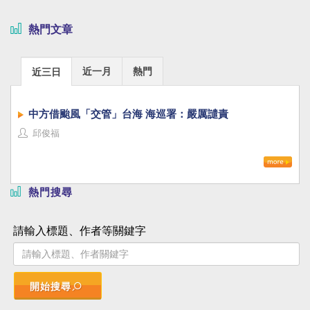
熱門文章
近一月
熱門
近三日
中方借颱風「交管」台海 海巡署：嚴厲譴責
邱俊福
熱門搜尋
請輸入標題、作者等關鍵字
開始搜尋