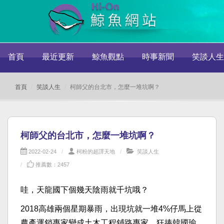
首頁
最近更新
鯨魚觀點
時事新聞
笑談人生
首頁
笑談人生
柯師父的台北市，怎麼一堆坑啊？
柯師父的台北市，怎麼一堆坑啊？
2022-02-24
柯粉的超譯天地
笑談人生
推薦數：2457
哇，天龍國下個幾天陰雨就千坑哦？
2018高雄兩個星期暴雨，出現坑就一堆4%仔馬上從
農產運銷專家變成土木工程鋪路專家，狂捧韓國瑜