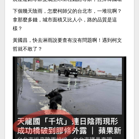
下個幾天陰雨，怎麼柯師父的台北市，一堆坑啊？
拿那麼多錢，城市面積又比人小，路的品質是這
樣？
黃國昌，快去淋雨說要查有沒有問題啊！遇到柯文
哲就不敢了？