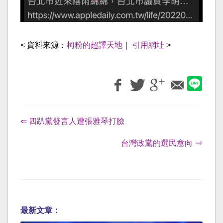
< 資料來源：
柯粉的超譯天地
｜
引用網址
>
⇐ 四趴黨發言人遭張雅琴打臉
台灣政黨的選民意向 ⇒
最新文章：