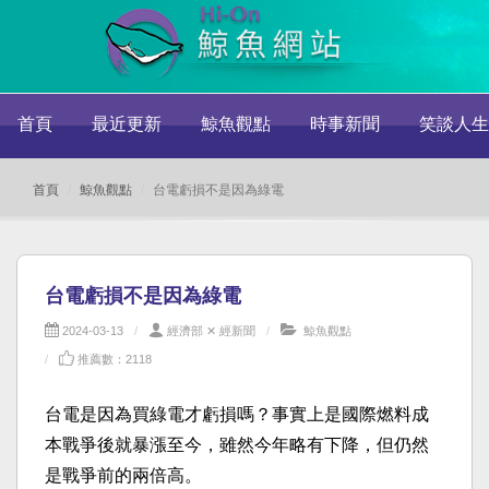
首頁
最近更新
鯨魚觀點
時事新聞
笑談人生
首頁
鯨魚觀點
台電虧損不是因為綠電
台電虧損不是因為綠電
2024-03-13
經濟部 ✕ 經新聞
鯨魚觀點
推薦數：2118
台電是因為買綠電才虧損嗎？事實上是國際燃料成
本戰爭後就暴漲至今，雖然今年略有下降，但仍然
是戰爭前的兩倍高。