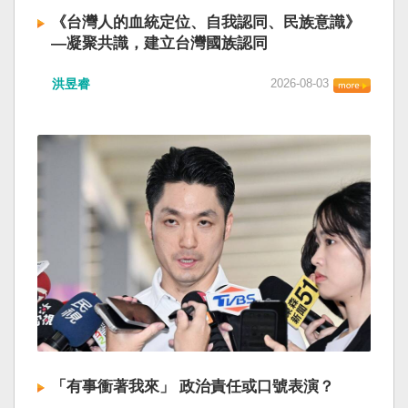
《台灣人的血統定位、自我認同、民族意識》
—凝聚共識，建立台灣國族認同
洪昱睿
2026-08-03
「有事衝著我來」 政治責任或口號表演？