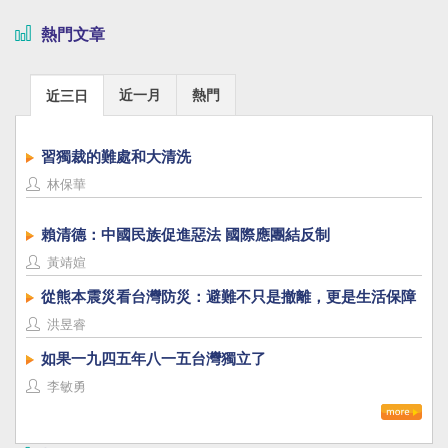
熱門文章
近一月
熱門
近三日
習獨裁的難處和大清洗
林保華
賴清德：中國民族促進惡法 國際應團結反制
黃靖媗
從熊本震災看台灣防災：避難不只是撤離，更是生活保障
洪昱睿
如果一九四五年八一五台灣獨立了
李敏勇