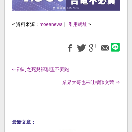
< 資料來源：
moeanews
｜
引用網址
>
⇐ 剴剴之死兒福聯盟不要跑
業界大哥也來吐槽陳文茜 ⇒
最新文章：