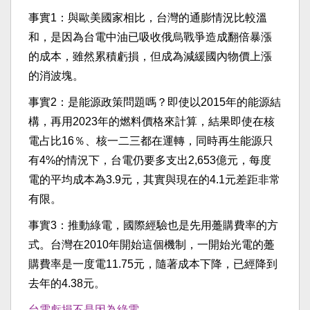
事實1：與歐美國家相比，台灣的通膨情況比較溫
和，是因為台電中油已吸收俄烏戰爭造成翻倍暴漲
的成本，雖然累積虧損，但成為減緩國內物價上漲
的消波塊。
事實2：是能源政策問題嗎？即使以2015年的能源結
構，再用2023年的燃料價格來計算，結果即使在核
電占比16％、核一二三都在運轉，同時再生能源只
有4%的情況下，台電仍要多支出2,653億元，每度
電的平均成本為3.9元，其實與現在的4.1元差距非常
有限。
事實3：推動綠電，國際經驗也是先用躉購費率的方
式。台灣在2010年開始這個機制，一開始光電的躉
購費率是一度電11.75元，隨著成本下降，已經降到
去年的4.38元。
台電虧損不是因為綠電