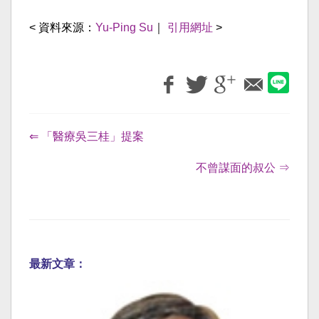
< 資料來源：
Yu-Ping Su
｜
引用網址
>
⇐ 「醫療吳三桂」提案
不曾謀面的叔公 ⇒
最新文章：