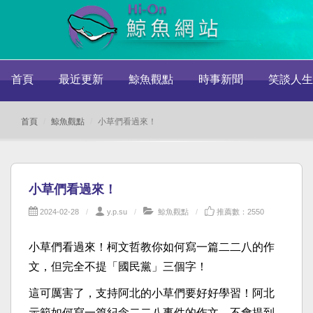
首頁
最近更新
鯨魚觀點
時事新聞
笑談人生
首頁
鯨魚觀點
小草們看過來！
小草們看過來！
2024-02-28
y.p.su
鯨魚觀點
推薦數：2550
小草們看過來！柯文哲教你如何寫一篇二二八的作
文，但完全不提「國民黨」三個字！
這可厲害了，支持阿北的小草們要好好學習！阿北
示範如何寫一篇紀念二二八事件的作文，不會提到