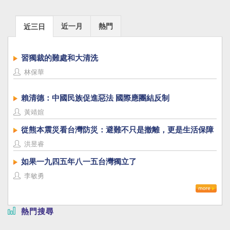
近一月
熱門
近三日
習獨裁的難處和大清洗
林保華
賴清德：中國民族促進惡法 國際應團結反制
黃靖媗
從熊本震災看台灣防災：避難不只是撤離，更是生活保障
洪昱睿
如果一九四五年八一五台灣獨立了
李敏勇
熱門搜尋