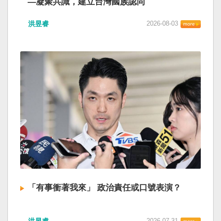
—凝聚共識，建立台灣國族認同
洪昱睿
2026-08-03
「有事衝著我來」 政治責任或口號表演？
洪昱睿
2026-07-31