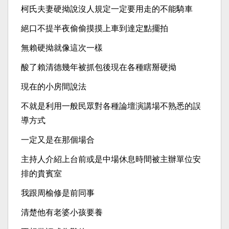
柯氏夫妻硬拗說沒人規定一定要用走的不能騎車
絕口不提半夜偷偷摸摸上車到達定點擺拍
無賴硬拗就像這次一樣
酸了賴清德幾年被抓包後現在各種瞎掰硬拗
現在的小房間說法
不就是利用一般民眾對各種論壇演講場不熟悉的誤
導方式
一定又是在那個場合
主持人介紹上台前或是中場休息時間被主辦單位安
排的貴賓室
我跟周榆修是前同事
清楚他有老婆小孩要養