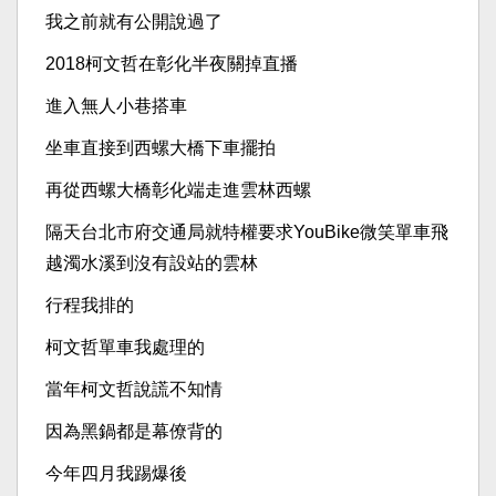
我之前就有公開說過了
2018柯文哲在彰化半夜關掉直播
進入無人小巷搭車
坐車直接到西螺大橋下車擺拍
再從西螺大橋彰化端走進雲林西螺
隔天台北市府交通局就特權要求YouBike微笑單車飛
越濁水溪到沒有設站的雲林
行程我排的
柯文哲單車我處理的
當年柯文哲說謊不知情
因為黑鍋都是幕僚背的
今年四月我踢爆後