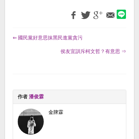
⇐ 國民黨好意思抹黑民進黨貪污
侯友宜訓斥柯文哲？有意思 ⇒
作者
潘俊霖
金牌霖