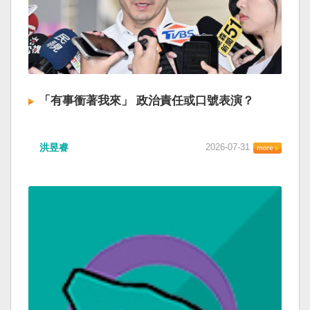
「有事衝著我來」 政治責任或口號表演？
洪昱睿
2026-07-31