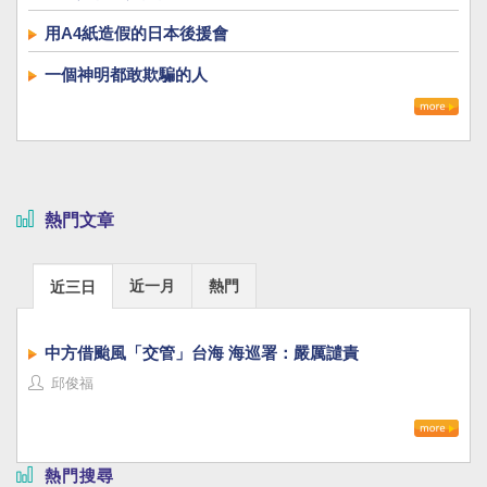
用A4紙造假的日本後援會
一個神明都敢欺騙的人
熱門文章
近一月
熱門
近三日
中方借颱風「交管」台海 海巡署：嚴厲譴責
邱俊福
熱門搜尋