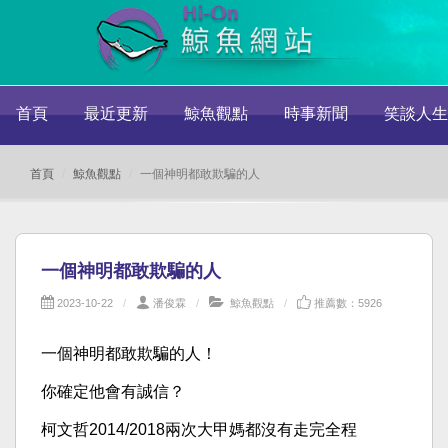
首頁
最近更新
鯨魚觀點
時事新聞
笑談人生
首頁
鯨魚觀點
一個神明都敢欺騙的人
一個神明都敢欺騙的人
2023-10-22
潘俊霖
鯨魚觀點
推薦數：5926
一個神明都敢欺騙的人！
你確定他會有誠信？
柯文哲2014/2018兩次大甲媽都沒有走完全程