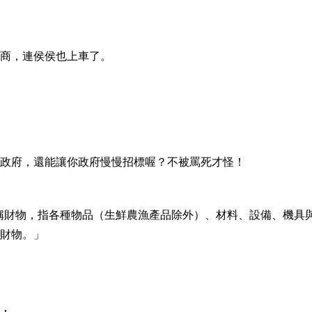
商，連侯侯也上車了。
政府，還能讓你政府慢慢招標喔？不被罵死才怪！
所稱財物，指各種物品（生鮮農漁產品除外）、材料、設備、機具
財物。」