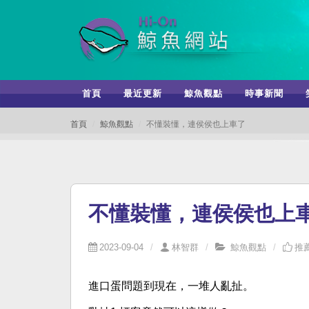
首頁
最近更新
鯨魚觀點
時事新聞
首頁
鯨魚觀點
不懂裝懂，連侯侯也上車了
不懂裝懂，連侯侯也上
2023-09-04
林智群
鯨魚觀點
推薦
進口蛋問題到現在，一堆人亂扯。