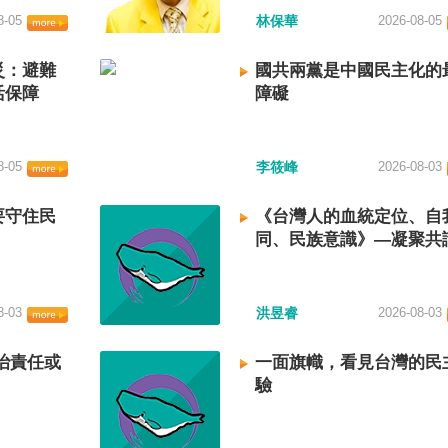
8-05
林保華
2026-08-05
災：避難
國共兩黨是中國民主化的
活保障
障礙
8-05
李筱峰
2026-08-03
要守住民
《台灣人的血統定位、自
同、民族意識》—凝聚共
建立台灣國族認同
8-03
洪昱睿
2026-08-03
治責任或
一面旗幟，看見台灣的民
驗