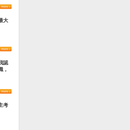
最大
我認
識，
主考