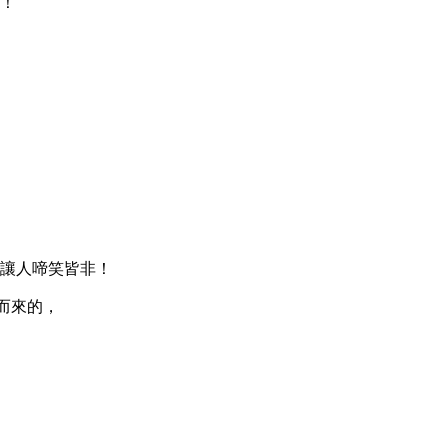
！
讓人啼笑皆非！
而來的，