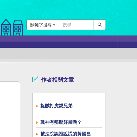
關鍵字搜尋
作者相關文章
捉賊打虎親兄弟
戰神有那麼好當嗎？
被法院認證說謊的黃國昌