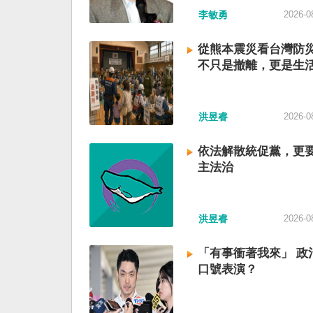
李敏勇
2026-0
從熊本震災看台灣防
不只是撤離，更是生
洪昱睿
2026-0
依法解散統促黨，更
主法治
洪昱睿
2026-0
「有事衝著我來」 政
口號表演？