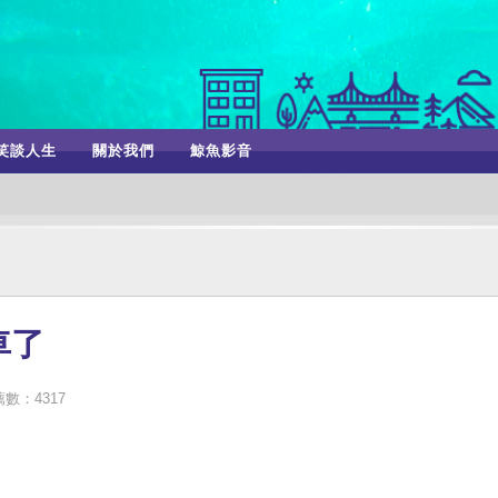
笑談人生
關於我們
鯨魚影音
車了
數：4317