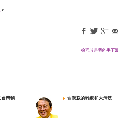
址
>
徐巧芯是我的手下敗
五台灣獨
習獨裁的難處和大清洗