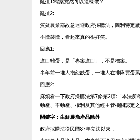
亂扯1:標案竟然可以這樣做？
亂扯2:
質疑農業部故意迴避政府採購法，圖利特定廠
不懂裝懂，看起來真的很好笑。
回應1:
進口雞蛋，是「專案進口」，不是標案。
半年前一堆人抱怨缺蛋，一堆人在排隊買蛋罵
回應2:
麻煩看一下政府採購法第7條第2項:「本法
動產、不動產、權利及其他經主管機關認定之
關鍵字：生鮮農漁產品除外
政府採購法從民國87年立法以來，