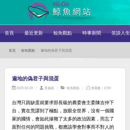
首頁
最近更新
鯨魚觀點
時事新聞
笑談人生
首頁
鯨魚觀點
遍地的偽君子與混蛋
遍地的偽君子與混蛋
2023-02-23
黃越綏
鯨魚觀點
推薦數：1734
台灣只因缺蛋就要求部長級的農委會主委陳吉仲下
台，實在荒謬到了極點，放眼全世界，沒有一個國
家的國情，會如此摻雜了太多的政治因素，而忘了
面對任何的問題挑戰，都應該學會對事而不對人的