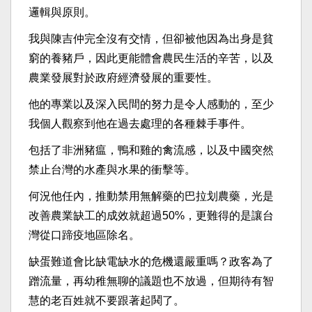
邏輯與原則。
我與陳吉仲完全沒有交情，但卻被他因為出身是貧
窮的養豬戶，因此更能體會農民生活的辛苦，以及
農業發展對於政府經濟發展的重要性。
他的專業以及深入民間的努力是令人感動的，至少
我個人觀察到他在過去處理的各種棘手事件。
包括了非洲豬瘟，鴨和雞的禽流感，以及中國突然
禁止台灣的水產與水果的衝擊等。
何況他任內，推動禁用無解藥的巴拉划農藥，光是
改善農業缺工的成效就超過50%，更難得的是讓台
灣從口蹄疫地區除名。
缺蛋難道會比缺電缺水的危機還嚴重嗎？政客為了
蹭流量，再幼稚無聊的議題也不放過，但期待有智
慧的老百姓就不要跟著起鬨了。