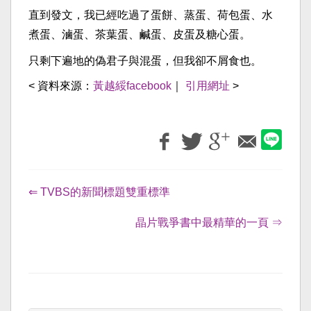
直到發文，我已經吃過了蛋餅、蒸蛋、荷包蛋、水
煮蛋、滷蛋、茶葉蛋、鹹蛋、皮蛋及糖心蛋。
只剩下遍地的偽君子與混蛋，但我卻不屑食也。
< 資料來源：
黃越綏facebook
｜
引用網址
>
⇐ TVBS的新聞標題雙重標準
晶片戰爭書中最精華的一頁 ⇒