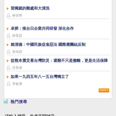
習獨裁的難處和大清洗
林保華
卓揆：推台日企業共同研發 深化合作
林薏茹
賴清德：中國民族促進惡法 國際應團結反制
黃靖媗
從熊本震災看台灣防災：避難不只是撤離，更是生活保障
洪昱睿
如果一九四五年八一五台灣獨立了
李敏勇
熱門搜尋