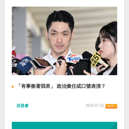
「有事衝著我來」 政治責任或口號表演？
洪昱睿
2026-07-31