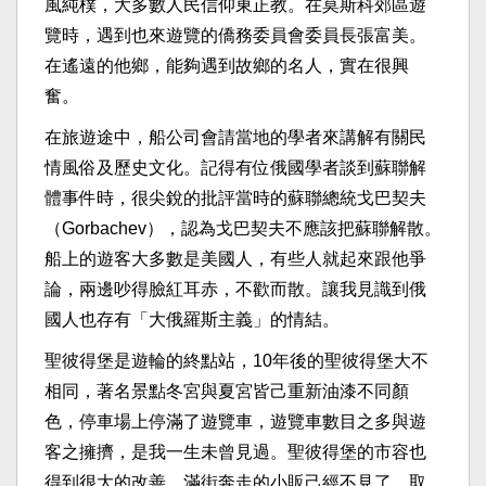
風純樸，大多數人民信仰東正教。在莫斯科郊區遊
覽時，遇到也來遊覽的僑務委員會委員長張富美。
在遙遠的他鄉，能夠遇到故鄉的名人，實在很興
奮。
在旅遊途中，船公司會請當地的學者來講解有關民
情風俗及歷史文化。記得有位俄國學者談到蘇聯解
體事件時，很尖銳的批評當時的蘇聯總統戈巴契夫
（Gorbachev），認為戈巴契夫不應該把蘇聯解散。
船上的遊客大多數是美國人，有些人就起來跟他爭
論，兩邊吵得臉紅耳赤，不歡而散。讓我見識到俄
國人也存有「大俄羅斯主義」的情結。
聖彼得堡是遊輪的終點站，10年後的聖彼得堡大不
相同，著名景點冬宮與夏宮皆己重新油漆不同顏
色，停車場上停滿了遊覽車，遊覽車數目之多與遊
客之擁擠，是我一生未曾見過。聖彼得堡的市容也
得到很大的改善，滿街奔走的小販己經不見了，取