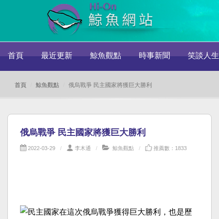
首頁
最近更新
鯨魚觀點
時事新聞
笑談人生
首頁
鯨魚觀點
俄烏戰爭 民主國家將獲巨大勝利
俄烏戰爭 民主國家將獲巨大勝利
2022-03-29
李木通
鯨魚觀點
推薦數：1833