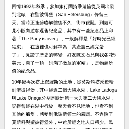
回憶1992年秋季，參加旅行團搭乘遊輪從英國出發
到北歐，在聖彼得堡（San Petersburg）停留三
天。當時正逢蘇聯解體後不久，街市很亂。到處可
見小販向遊客逗售紀念品，其中有一些紀念品上印
著「The Party is over」，一般解釋是「好時光已經
結束」，在這裡也可解釋為「共產黨已經完蛋
了」，見證了歷史的轉變。好友陳文石兄與我各花5
美元，買了一頂「別滿了徽章的軍帽」，是物超所
值的紀念品。
10年後再次搭上俄羅斯的土地，從莫斯科搭乘遊輪
到聖彼得堡，其中經過二個大淡水湖，Lake Ladoga
與Lake Onega分别是歐洲第一大與第二大淡水湖，
記得曾經在湖中行駛一整天看不見陸地，也看不到
其他的船隻，感受到俄羅斯領土的廣闊。不過除了
莫斯科與聖彼得堡外，中途所經之地人口稀少。民