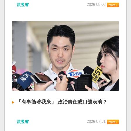
洪昱睿
2026-08-03
「有事衝著我來」 政治責任或口號表演？
洪昱睿
2026-07-31