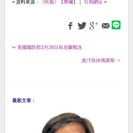
< 資料來源：
《民報》【專欄】
｜
引用網址
>
⇐ 英國國防部3月28日烏克蘭戰況
貪汙毀掉俄羅斯 ⇒
最新文章：