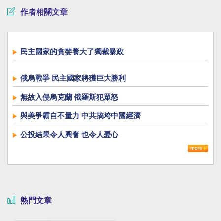
作者相關文章
民主國家的貪婪養大了獨裁暴政
俄烏戰爭 民主國家將獲巨大勝利
無故入侵烏克蘭 俄羅斯犯眾怒
與美爭霸自不量力 中共搞垮中國經濟
公投結果令人興奮 也令人憂心
熱門文章