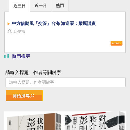
近一月
熱門
近三日
中方借颱風「交管」台海 海巡署：嚴厲譴責
邱俊福
熱門搜尋
請輸入標題、作者等關鍵字
開始搜尋