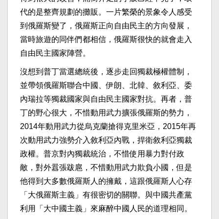
代的是整齊規劃的攤販。一片繁榮的景象令人感受
到俄羅斯變了，俄羅斯正向自由民主的方向發展，
當時旅遊的同伴們都相信，俄羅斯很快的就會走入
自由民主國家陣營。
沒想到普丁當選總統後，逐步走回獨裁極權體制，
並帶領俄羅斯聯合中國、伊朗、北韓、敘利亞、委
內瑞拉等獨裁國家與自由民主國家對抗。再者，普
丁的野心很大，不惜動用武力擴張俄羅斯的勢力，
2014年動用武力從烏克蘭搶得克里米亞，2015年再
次動用武力強勢介入敘利亞內戰，捍衛敘利亞獨裁
政權。普京對內獨裁統治，不惜使用暴力對付政
敵，對外囂張跋扈，不惜動用武力欺負小國，但是
他得到大多數俄羅斯人的擁戴，這跟俄羅斯人心存
「大俄羅斯主義」有很密切的關聯。與中國共產黨
利用「大中國主義」來麻醉中國人民的道理相同。