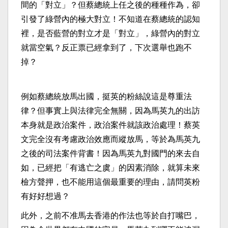
間的「對立」？但蔡總統上任之後的種種作為，卻
引發了綠營內的極大對立！不知道在蔡總統的認知
裡，是否藍營的對立才是「對立」，綠營內的對立
就當空氣？反正票已經拿到了，下次選舉也跑不
掉？
例如蔡總統放馬出國，挺英的粉絲說這是尊重法
律？但事實上與法律完全無關，因為馬英九的出訪
本身就是政治案件，政治案件就該政治處理！蔡英
文完全沒有考慮政治效應而縱放馬，等於為馬英九
之後的司法案件背書！因為馬英九對國門的來去自
如，已經把「有逃亡之虞」的因素消除，就算未來
檢方聲押，也不能用這個最重要的理由，請問英粉
有好好想過？
此外，之前不准馬去香港的作法也等於自打嘴巴，