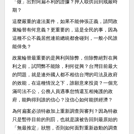
「做」出對阿扁不利的證據？押人取供回到戒嚴時
期？
這麼嚴重的違法案件，如果不能伸張正義，請問政
黨輪替有何意義？更重要的，這是全民的事，因為
這種不公不義居然連前總統都會碰到，一般小民誰
能倖免？
政黨輪替最重要的是興利與除弊，但除弊絕對在興
利之前，試問弊不能除，利何從興？台灣目前最大
的問題，就是連外國人都不相信台灣的司法及政府
的效能，在這種情況之下，誰願意來投資？一個充
滿司法不公，公務人員遇事怠惰還互相掩護的政
府，能夠得到誰的信心？沒信心如何能拼經濟？
為何扁案必須特赦加上重新調查與審判？因為特赦
只是暫停目前的刑罰，也就是讓被告回到最原始的
「無最推定」狀態，否則如何面對重新啟動的調查