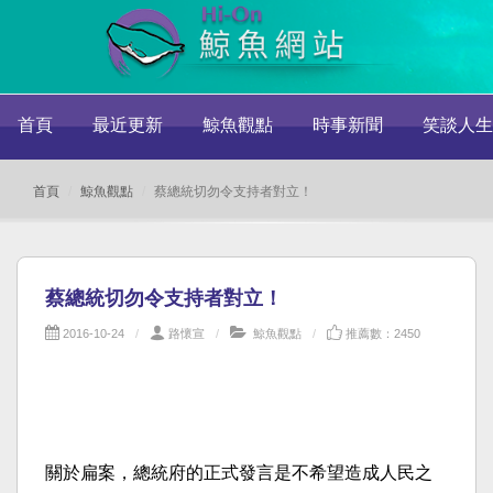
首頁
最近更新
鯨魚觀點
時事新聞
笑談人生
首頁
鯨魚觀點
蔡總統切勿令支持者對立！
蔡總統切勿令支持者對立！
2016-10-24
路懷宣
鯨魚觀點
推薦數：2450
關於扁案，總統府的正式發言是不希望造成人民之