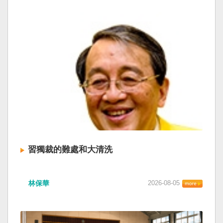
習獨裁的難處和大清洗
林保華
2026-08-05