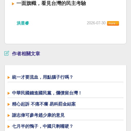
一面旗幟，看見台灣的民主考驗
洪昱睿
2026-07-30
作者相關文章
統一才要流血，用點腦子行嗎？
中華民國錢進國民黨，爛債留台灣！
精心起訴 不痛不癢 易科罰金結案
謝志偉可參考趙少康的意見
七月半的鴨子，中國只剩嘴硬？