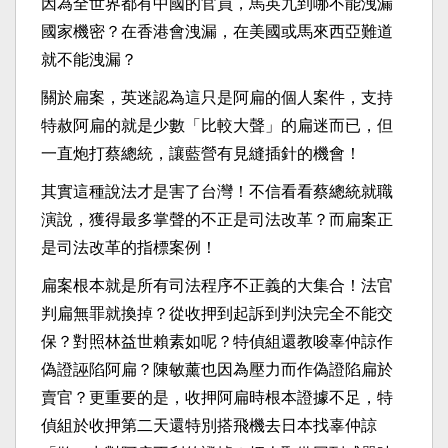
因為全世界都有中國的官員，馬英九到哪不能洩漏
國家機密？在香港會洩漏，在美國或馬來西亞難道
就不能洩漏？
關於扁案，英迷認為這只是阿扁的個人案件，支持
特赦阿扁的就是少數「比較大聲」的扁迷而已，但
一直炮打蔡總統，讓藍營有見縫插針的機會！
其實這種說法才是害了台灣！不信看看蔡總統就職
演說，獲得最多掌聲的不正是司法改革？而扁案正
是司法改革的指標案例！
扁案根本就是所有司法程序不正義的大集合！法官
判扁無罪就換掉？從收押到起訴到判決完全不能交
保？對照林益世賴素如呢？特偵組還教唆辜仲諒作
偽證誣陷阿扁？陳敏薰也因為壓力而作偽證陷扁於
賣官？更重要的是，收押阿扁時根本證據不足，特
偵組於收押第二天還特別搭飛機去日本找辜仲諒