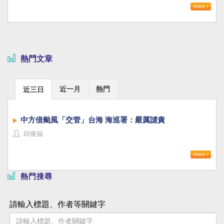
熱門文章
近一月
熱門
近三日
中方借颱風「交管」台海 海巡署：嚴厲譴責
邱俊福
熱門搜尋
請輸入標題、作者等關鍵字