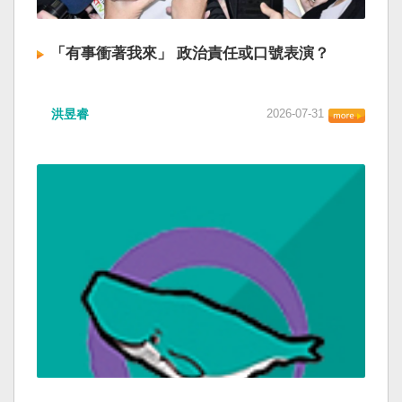
「有事衝著我來」 政治責任或口號表演？
洪昱睿
2026-07-31