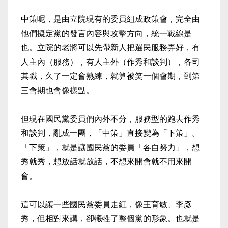
中策呢，是由立院現有的委員組成政策會，完全由
他們擬定黨的發言內容與攻擊方向，統一戰線是
也。立院的老將可以先帶新人把選民服務弄好，有
人主內（服務），有人主外（作秀和談判），各司
其職，久了一定會熟練，就算被笑一個會期，到第
三會期也會像樣點。
但現在國民黨委員們內外不分，服務型的跑去作秀
和談判，亂成一團，「中策」直接變為「下策」。
「下策」，就是讓國民黨的委員「各自努力」，想
秀就秀，想放話就放話，不想來開會就不用來開
會。
這可以讓一些國民黨委員走紅，像王育敏、李彥
秀，但相對來講，卻犧牲了整個黨的形象。也就是