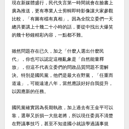
現在新媒體盛行，民代失言第一時間就會在臉書上
廣為推送，更有專業人士剪輯即時影像讓大家參觀
比較，「有圖有檔有真相」。因為全院立委們一天
總共要講上十幾二十小時的話，要從中找出大爆笑
的幾十秒鐘精彩內容，一點都不難。
雖然問題存在已久，加之「什麼人選出什麼民
代」，你也可以認定這種亂象是「自然能量釋
放」，但這不代表立委們的問政品質問題不需解
決。特別是國民黨，他們是最大在野黨，「任重而
道遠」，可能遠達八年，當然應該好好自我提升，
以因應新的任務。
國民黨確實因為長期執政，加上過去有王金平可以
靠，選舉又折損一大批老將，所以現任委員不清楚
在野議事技巧，甚至不知道國小就該學過議事規