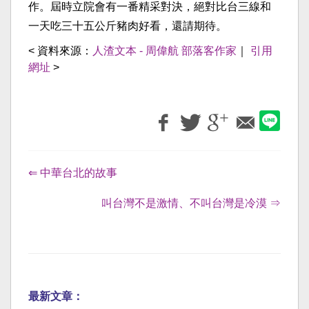
作。屆時立院會有一番精采對決，絕對比台三線和
一天吃三十五公斤豬肉好看，還請期待。
< 資料來源：
人渣文本 - 周偉航 部落客作家
｜
引用
網址
>
⇐ 中華台北的故事
叫台灣不是激情、不叫台灣是冷漠 ⇒
最新文章：