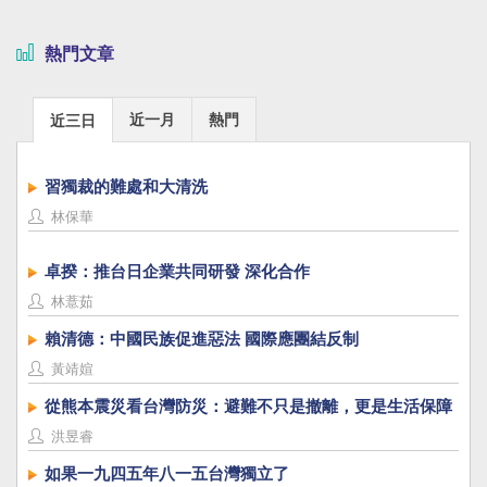
熱門文章
近一月
熱門
近三日
習獨裁的難處和大清洗
林保華
卓揆：推台日企業共同研發 深化合作
林薏茹
賴清德：中國民族促進惡法 國際應團結反制
黃靖媗
從熊本震災看台灣防災：避難不只是撤離，更是生活保障
洪昱睿
如果一九四五年八一五台灣獨立了