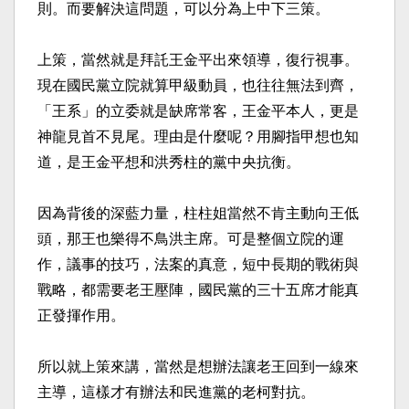
則。而要解決這問題，可以分為上中下三策。
上策，當然就是拜託王金平出來領導，復行視事。
現在國民黨立院就算甲級動員，也往往無法到齊，
「王系」的立委就是缺席常客，王金平本人，更是
神龍見首不見尾。理由是什麼呢？用腳指甲想也知
道，是王金平想和洪秀柱的黨中央抗衡。
因為背後的深藍力量，柱柱姐當然不肯主動向王低
頭，那王也樂得不鳥洪主席。可是整個立院的運
作，議事的技巧，法案的真意，短中長期的戰術與
戰略，都需要老王壓陣，國民黨的三十五席才能真
正發揮作用。
所以就上策來講，當然是想辦法讓老王回到一線來
主導，這樣才有辦法和民進黨的老柯對抗。