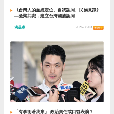
《台灣人的血統定位、自我認同、民族意識》
—凝聚共識，建立台灣國族認同
洪昱睿
2026-08-03
「有事衝著我來」 政治責任或口號表演？