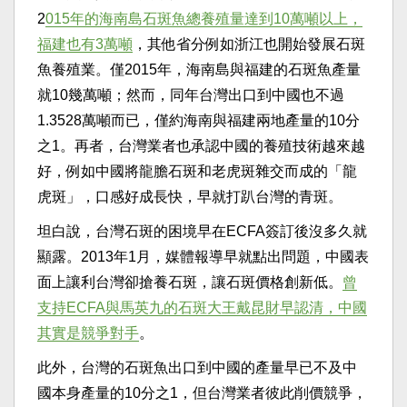
2
015年的海南島石斑魚總養殖量達到10萬噸以上，
福建也有3萬噸
，其他省分例如浙江也開始發展石斑
魚養殖業。僅2015年，海南島與福建的石斑魚產量
就10幾萬噸；然而，同年台灣出口到中國也不過
1.3528萬噸而已，僅約海南與福建兩地產量的10分
之1。再者，台灣業者也承認中國的養殖技術越來越
好，例如中國將龍膽石斑和老虎斑雜交而成的「龍
虎斑」，口感好成長快，早就打趴台灣的青斑。
坦白說，台灣石斑的困境早在ECFA簽訂後沒多久就
顯露。2013年1月，媒體報導早就點出問題，中國表
面上讓利台灣卻搶養石斑，讓石斑價格創新低。
曾
支持ECFA與馬英九的石斑大王戴昆財早認清，中國
其實是競爭對手
。
此外，台灣的石斑魚出口到中國的產量早已不及中
國本身產量的10分之1，但台灣業者彼此削價競爭，