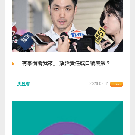
「有事衝著我來」 政治責任或口號表演？
洪昱睿
2026-07-31