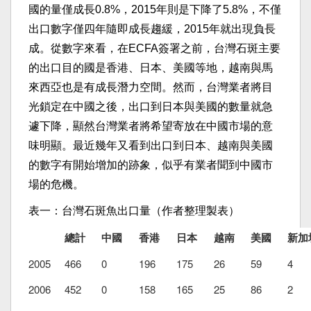
國的量僅成長0.8%，2015年則是下降了5.8%，不僅
出口數字僅四年隨即成長趨緩，2015年就出現負長
成。從數字來看，在ECFA簽署之前，台灣石斑主要
的出口目的國是香港、日本、美國等地，越南與馬
來西亞也是有成長潛力空間。然而，台灣業者將目
光鎖定在中國之後，出口到日本與美國的數量就急
遽下降，顯然台灣業者將希望寄放在中國市場的意
味明顯。最近幾年又看到出口到日本、越南與美國
的數字有開始增加的跡象，似乎有業者聞到中國市
場的危機。
表一：台灣石斑魚出口量（作者整理製表）
總計
中國
香港
日本
越南
美國
新加
2005
466
0
196
175
26
59
4
2006
452
0
158
165
25
86
2