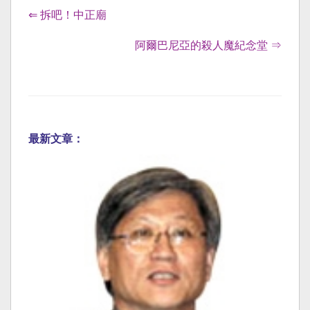
⇐ 拆吧！中正廟
阿爾巴尼亞的殺人魔紀念堂 ⇒
最新文章：