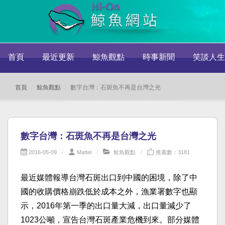
首頁
最近更新
鯨魚觀點
時事新聞
笑談人生
首頁
鯨魚觀點
數字台灣：石斑魚不再是台灣之光
數字台灣：石斑魚不再是台灣之光
2016-05-09
Mattel
鯨魚觀點
推薦數：3181
最近媒體報導台灣石斑出口到中國的困境，除了中
國的收購價格崩跌低於成本之外，漁業署數字也顯
示，2016年第一季的出口量大減，出口量減少了
1023公噸，宣告台灣石斑產業危機到來。部分媒體