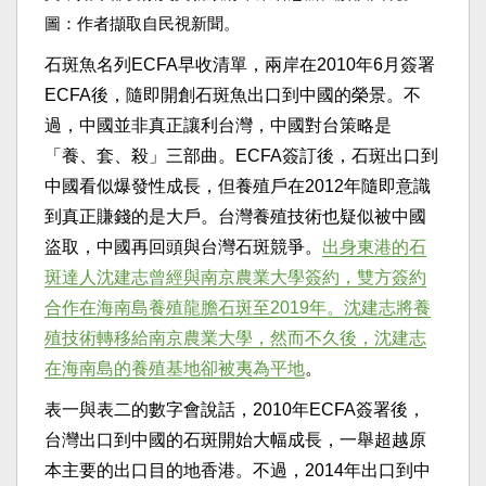
圖：作者擷取自民視新聞。
石斑魚名列ECFA早收清單，兩岸在2010年6月簽署
ECFA後，隨即開創石斑魚出口到中國的榮景。不
過，中國並非真正讓利台灣，中國對台策略是
「養、套、殺」三部曲。ECFA簽訂後，石斑出口到
中國看似爆發性成長，但養殖戶在2012年隨即意識
到真正賺錢的是大戶。台灣養殖技術也疑似被中國
盜取，中國再回頭與台灣石斑競爭。
出身東港的石
斑達人沈建志曾經與南京農業大學簽約，雙方簽約
合作在海南島養殖龍膽石斑至2019年。沈建志將養
殖技術轉移給南京農業大學，然而不久後，沈建志
在海南島的養殖基地卻被夷為平地
。
表一與表二的數字會說話，2010年ECFA簽署後，
台灣出口到中國的石斑開始大幅成長，一舉超越原
本主要的出口目的地香港。不過，2014年出口到中