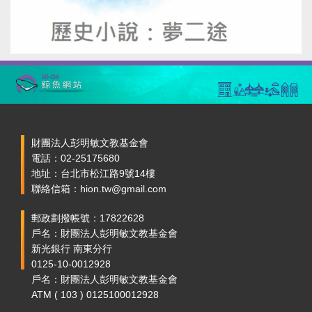
財團法人彭明敏文教基金會
電話：02-25175680
地址：台北市松江路9號14樓
聯絡信箱：hion.tw@gmail.com
郵政劃撥帳號：17822628
戶名：財團法人彭明敏文教基金會
新光銀行 南東分行
0125-10-0012928
戶名：財團法人彭明敏文教基金會
ATM ( 103 ) 0125100012928