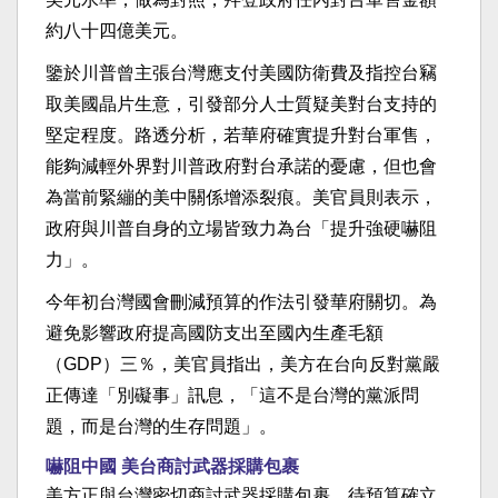
約八十四億美元。
鑒於川普曾主張台灣應支付美國防衛費及指控台竊
取美國晶片生意，引發部分人士質疑美對台支持的
堅定程度。路透分析，若華府確實提升對台軍售，
能夠減輕外界對川普政府對台承諾的憂慮，但也會
為當前緊繃的美中關係增添裂痕。美官員則表示，
政府與川普自身的立場皆致力為台「提升強硬嚇阻
力」。
今年初台灣國會刪減預算的作法引發華府關切。為
避免影響政府提高國防支出至國內生產毛額
（GDP）三％，美官員指出，美方在台向反對黨嚴
正傳達「別礙事」訊息，「這不是台灣的黨派問
題，而是台灣的生存問題」。
嚇阻中國 美台商討武器採購包裹
美方正與台灣密切商討武器採購包裹，待預算確立