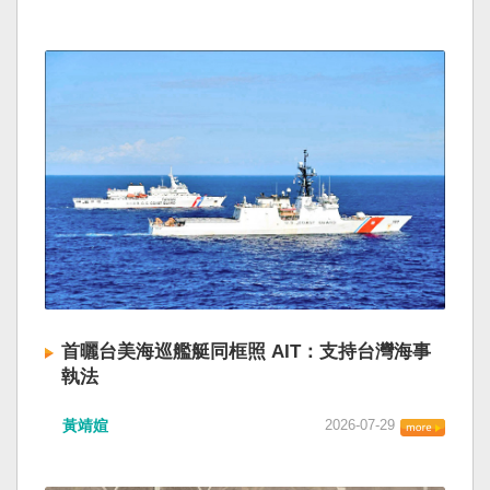
首曬台美海巡艦艇同框照 AIT：支持台灣海事
執法
黃靖媗
2026-07-29