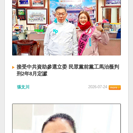
接受中共資助參選立委 民眾黨前黨工馬治薇判
刑2年8月定讞
張文川
2026-07-24