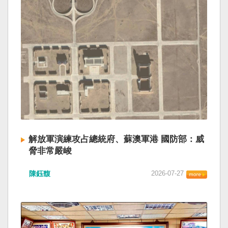
解放軍演練攻占總統府、蘇澳軍港 國防部：威
脅非常嚴峻
陳鈺馥
2026-07-27