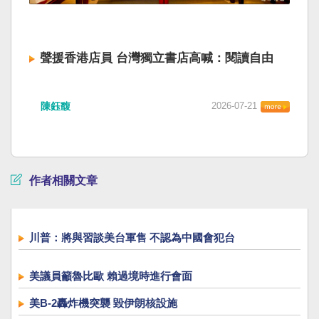
聲援香港店員 台灣獨立書店高喊：閱讀自由
陳鈺馥
2026-07-21
作者相關文章
川普：將與習談美台軍售 不認為中國會犯台
美議員籲魯比歐 賴過境時進行會面
美B-2轟炸機突襲 毀伊朗核設施