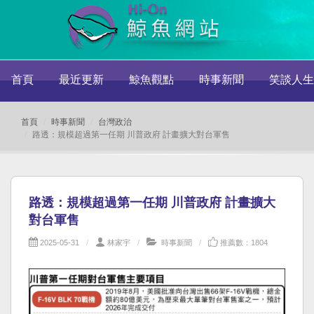
首頁
最近更新
鯨魚觀點
時事新聞
笑談人生
首頁
時事新聞
台灣政治
路透：規模超過第一任期 川普政府 計畫擴大對台軍售
路透：規模超過第一任期 川普政府 計畫擴大
對台軍售
2025-05-31
林家宇
時事新聞
推薦數：1804