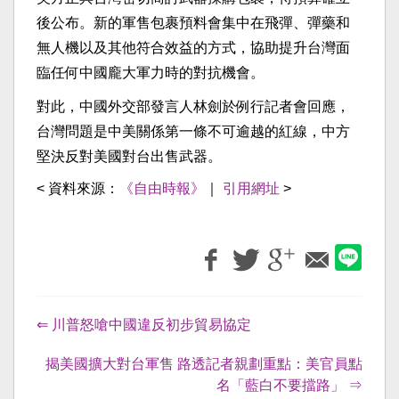
後公布。新的軍售包裹預料會集中在飛彈、彈藥和
無人機以及其他符合效益的方式，協助提升台灣面
臨任何中國龐大軍力時的對抗機會。
對此，中國外交部發言人林劍於例行記者會回應，
台灣問題是中美關係第一條不可逾越的紅線，中方
堅決反對美國對台出售武器。
< 資料來源：
《自由時報》
｜
引用網址
>
⇐ 川普怒嗆中國違反初步貿易協定
揭美國擴大對台軍售 路透記者親劃重點：美官員點
名「藍白不要擋路」 ⇒