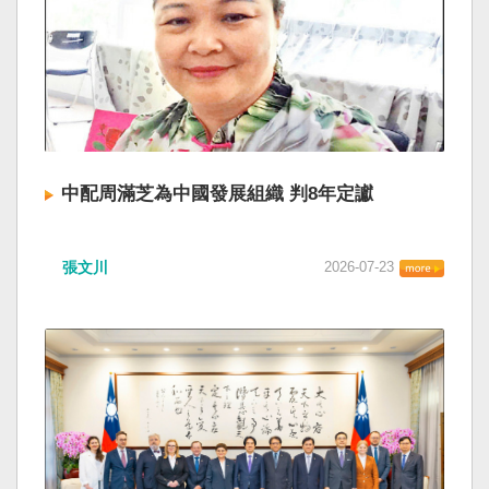
中配周滿芝為中國發展組織 判8年定讞
張文川
2026-07-23