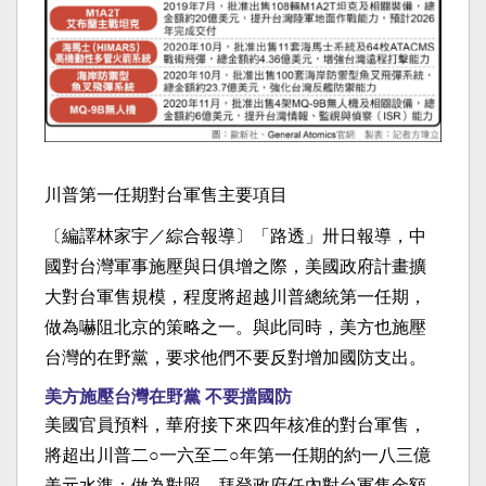
川普第一任期對台軍售主要項目
〔編譯林家宇／綜合報導〕「路透」卅日報導，中
國對台灣軍事施壓與日俱增之際，美國政府計畫擴
大對台軍售規模，程度將超越川普總統第一任期，
做為嚇阻北京的策略之一。與此同時，美方也施壓
台灣的在野黨，要求他們不要反對增加國防支出。
美方施壓台灣在野黨 不要擋國防
美國官員預料，華府接下來四年核准的對台軍售，
將超出川普二○一六至二○年第一任期的約一八三億
美元水準；做為對照，拜登政府任內對台軍售金額