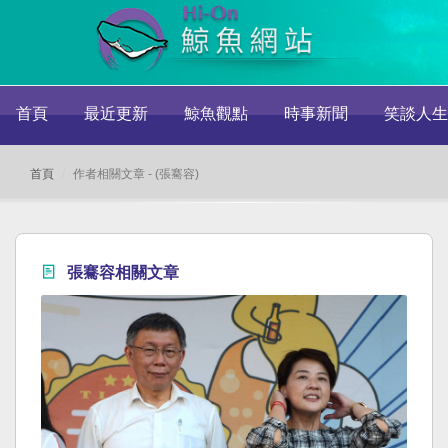
首頁
最近更新
鯨魚觀點
時事新聞
笑談人生
首頁
作者相關文章 - (張騫容)
張騫容相關文章