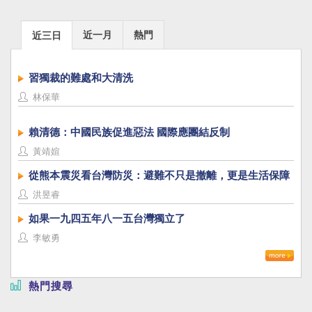
苗攻擊對手，卻忘了北市府打特權疫苗及幕後的
BEN，再看，原本北市編列28億要採購疫苗及防
近一月
熱門
近三日
疫物資，後來自行刪除惹議，柯原先認錯，後又
改稱，他錯在太相信中央，真會拗！花博打疫
苗，因動線沒規畫好，許多長者冒雨排隊等一個
習獨裁的難處和大清洗
多小時被炮轟，柯跑得遠遠的不見人影，黃珊珊
林保華
人又在哪裡？ 其四、造口業：柯ｐ一向以「嘴
賤」聞名，甚至以「狗」來稱其周遭的人，也許
賴清德：中國民族促進惡法 國際應團結反制
黃追隨柯ｐ久了，經柯ｐ的薰陶，在無憑無證
下，也可指控對手擋疫苗，而且口無遮攔以「害
黃靖媗
命必遭天譴」來詛咒他人；從因果報應的觀點，
從熊本震災看台灣防災：避難不只是撤離，更是生活保障
缺口德，胡亂詛咒他人，往往會迴向報應在自己
身上；筆者認為，為了選舉，無端攻擊別人，造
洪昱睿
口業者才會遭天譴。 從黃珊珊的言行檢視，她的
如果一九四五年八一五台灣獨立了
行事風格，像極了柯ｐ；柯ｐ每次施政滿意調
李敏勇
查，幾乎都敬陪末座，遇各種狀況則推給中央，
如果真的讓黃當市長，是否會「柯規黃隨」，成
了柯的化身，是否會經常出言不遜？瞎掰胡扯？
熱門搜尋
值得慎思！ （退休教師）