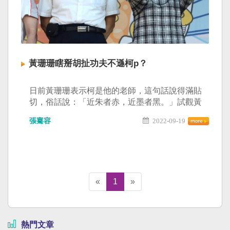
黃珊珊瞎掰胡扯功夫不遜柯p？
日前黃珊珊表示柯是他的老師，這句話說得滿貼
切，俗話說：「近朱者赤，近墨者黑。」試觀黃
近期的言論，其瞎掰胡扯功夫不遜柯ｐ。 無黨籍
張騫容
2022-09-19
台北市長參選人黃珊珊（右）和在台北市長柯文
哲（左）。（資料照） 其一、湖南說：黃珊珊
為拉近與宋楚瑜的關係，言祖籍是中國湖南，引
來批評，黃珊珊隨即改口祖籍是湖南，但現在的
湖南叫做「內湖南港」。瞎掰胡扯功夫，了得！
不愧為柯ｐ高徒。 其二、變色龍：黃珊珊曾是新
«
1
»
黨、又是親民黨，又曾接受民進黨禮讓，現又與
民眾黨勾連，今又打如意算盤以無黨籍參選。堪
稱集變色龍的投機於一身，其變色的功夫不遜於
熱門文章
「檳榔柯」。 其三：疫苗口水：黃珊珊頻頻以疫